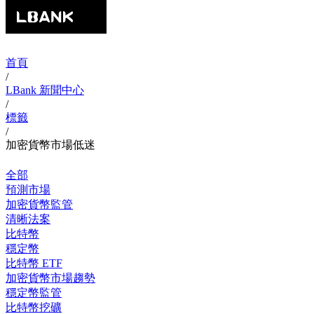
首頁
/
LBank 新聞中心
/
標籤
/
加密貨幣市場低迷
全部
預測市場
加密貨幣監管
清晰法案
比特幣
穩定幣
比特幣 ETF
加密貨幣市場趨勢
穩定幣監管
比特幣挖礦