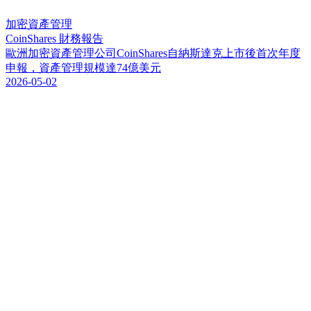
加密資產管理
CoinShares 財務報告
歐
洲
加
密
資
產
管
理
公
司
C
o
i
n
S
h
a
r
e
s
自
納
斯
達
克
上
市
後
首
次
年
度
申
報
，
資
產
管
理
規
模
達
7
4
億
美
元
2026-05-02