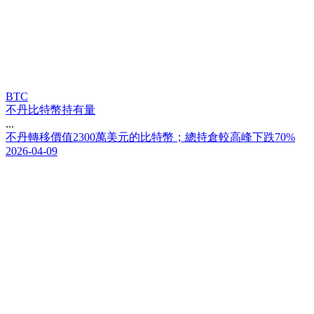
BTC
不丹比特幣持有量
...
不
丹
轉
移
價
值
2
3
0
0
萬
美
元
的
比
特
幣
；
總
持
倉
較
高
峰
下
跌
7
0
%
2026-04-09