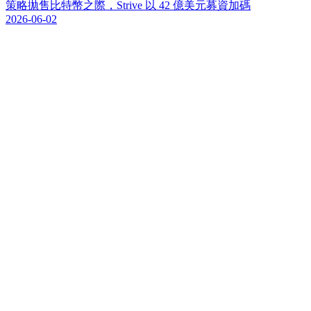
策
略
拋
售
比
特
幣
之
際
，
S
t
r
i
v
e
以
4
2
億
美
元
募
資
加
碼
2026-06-02