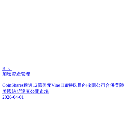
BTC
加密資產管理
...
C
o
i
n
S
h
a
r
e
s
透
過
1
2
億
美
元
V
i
n
e
H
i
l
l
特
殊
目
的
收
購
公
司
合
併
登
陸
美
國
納
斯
達
克
公
開
市
場
2026-04-01