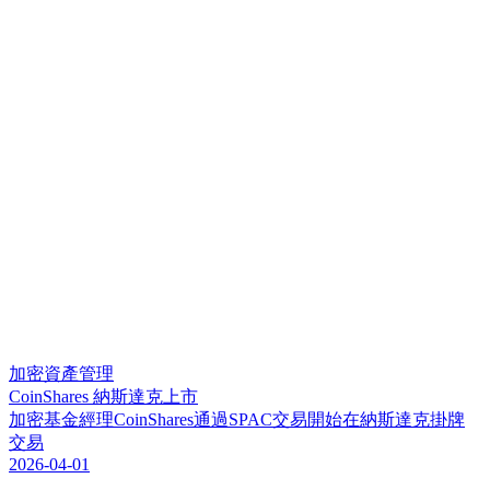
加密資產管理
CoinShares 納斯達克上市
加
密
基
金
經
理
C
o
i
n
S
h
a
r
e
s
通
過
S
P
A
C
交
易
開
始
在
納
斯
達
克
掛
牌
交
易
2026-04-01