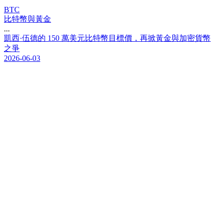
BTC
比特幣與黃金
...
凱
西
·
伍
德
的
1
5
0
萬
美
元
比
特
幣
目
標
價
，
再
掀
黃
金
與
加
密
貨
幣
之
爭
2026-06-03