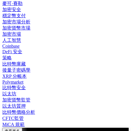
麥可·賽勒
加密安全
穩定幣支付
加密市場分析
加密貨幣市場
加密市場
人工智慧
Coinbase
DeFi 安全
策略
比特幣庫藏
後量子密碼學
XRP 分帳本
Polymarket
比特幣安全
以太坊
加密貨幣監管
以太坊質押
比特幣價格分析
CFTC監管
MiCA 規範