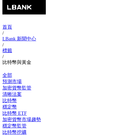
首頁
/
LBank 新聞中心
/
標籤
/
比特幣與黃金
全部
預測市場
加密貨幣監管
清晰法案
比特幣
穩定幣
比特幣 ETF
加密貨幣市場趨勢
穩定幣監管
比特幣挖礦