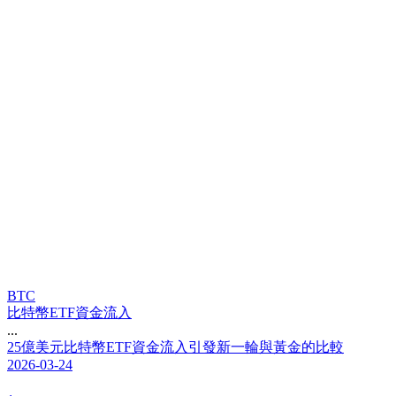
BTC
比特幣ETF資金流入
...
2
5
億
美
元
比
特
幣
E
T
F
資
金
流
入
引
發
新
一
輪
與
黃
金
的
比
較
2026-03-24