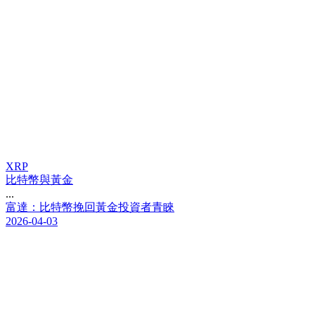
XRP
比特幣與黃金
...
富
達
：
比
特
幣
挽
回
黃
金
投
資
者
青
睞
2026-04-03