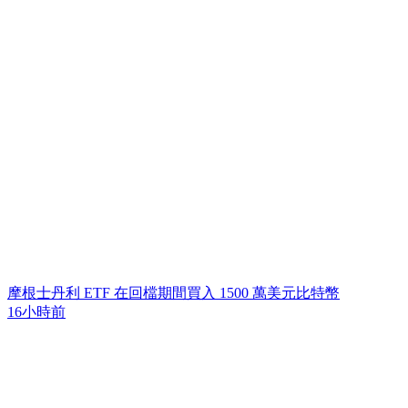
摩根士丹利 ETF 在回檔期間買入 1500 萬美元比特幣
16小時前