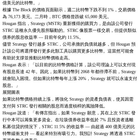
億美元的比特幣。」
根據 The Block 的價格頁面顯示，週二比特幣下跌不到 1%，交易價格
為 76,173 美元。二月時，BTC 價格曾跌破 65,000 美元。
Hougan 指出，Strategy (MSTR) 重新獲得的購買力，是由該公司發行
STRC 這種永久優先股所驅動的。STRC 像股票一樣交易，但提供類似
債券的股息收益率 — 目前年化約 11.5%。
儘管 Strategy 發行越多 STRC，公司承擔的負債就越多，但 Hougan 預
計該公司將選擇發行更多此類工具以購買更多比特幣。這當然可能會
有助於支撐並推動比特幣價格走高。
Hougan 表示：「以目前的比特幣價格計算，該公司理論上可以支付現
有股息長達 42 年。因此，如果比特幣到 2068 年都停滯不前，Strategy
就會陷入困境。但如果比特幣每年上漲 20%，Strategy 就可以永遠支付
股息。」
展開圖表
如果比特幣價格持續上漲，將強化 Strategy 的資產負債表，使其因需
支付與 STRC 發行相關的股息而過度槓桿的風險降低。
Hougan 說道：「有傳言指出，如果 Strategy 願意，其在上次 STRC 發
行中本可以籌集更多資金。在垃圾債券收益率低於 7% 且投資者逃離
私募信貸的情況下，STRC 11.5% 的收益率 — 由超過 400 億美元的比
特幣緩衝支持 — 看起來特別有吸引力。我預計 Strategy 將透過 STRC