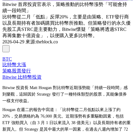
Bitwise 首席投資官表示，策略推動的比特幣漲勢「可能會持
續一段時間」
比特幣從二月「低點」反彈20%，主要是由策略、ETF發行商
以及長期持有者加碼購買比特幣所推動。但策略發行的永久優
先股工具STRC是主要動力，Bitwise懷疑「策略將透過STRC
再籌集數十億資金」，以便購入更多比特幣。
2026-04-29
來源
:
theblock.co
BTC
比特幣大漲
策略股票發行
Bitwise 比特幣投資
Bitwise 投資長 Matt Hougan 對比特幣近期漲勢能「持續一段時間」感
到樂觀，這歸因於 Strategy 發行了一種特殊類型的股票，其能像債券
一樣支付收益。
Hougan 在週二的報告中寫道：「比特幣從二月低點以來上漲了約
20%，交易價格約為 76,000 美元。近期漲勢有多重驅動因素，包括
ETF 強勁買入（自 3 月 1 日以來流入 38 億美元）以及長期持有者的重
新買入。但 Strategy 是其中最大的單一因素，在過去八週內增加了 72