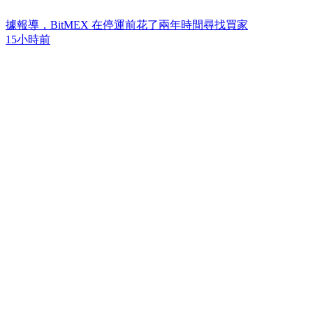
據報導，BitMEX 在停運前花了兩年時間尋找買家
15小時前