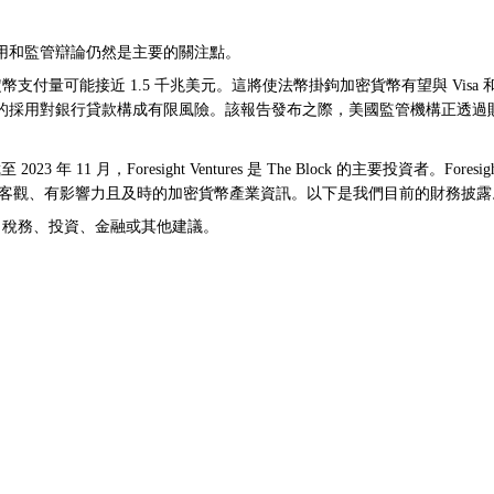
用和監管辯論仍然是主要的關注點。
年，穩定幣支付量可能接近 1.5 千兆美元。這將使法幣掛鉤加密貨幣有望與 Visa 和 
的採用對銀行貸款構成有限風險。該報告發布之際，美國監管機構正透過
11 月，Foresight Ventures 是 The Block 的主要投資者。Fore
續獨立運作，以提供客觀、有影響力且及時的加密貨幣產業資訊。以下是我們目前的財務披
法律、稅務、投資、金融或其他建議。