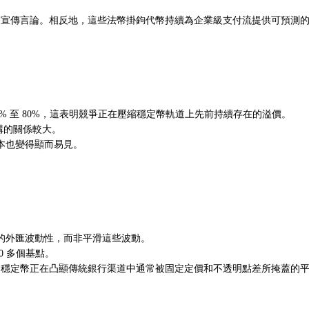
於穩定幣的宣傳言論。相反地，這些法幣掛鉤代幣持續為企業級支付流提供可預
% 至 80%，這表明競爭正在壓縮穩定幣軌道上先前持續存在的溢價。
結構的關係較大。
本也變得顯而易見。
的外匯波動性，而非平滑這些波動。
0 多個基點。
隊表示，穩定幣正在凸顯傳統銀行渠道中通常被固定定價和不透明點差所掩蓋