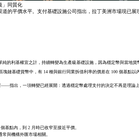
級」同質化
渠道的平價水平。支付基礎設施公司指出，拉丁美洲市場現已展
單純的利基權宜之計，持續轉變為生產級基礎設施，因為穩定幣與當地貨
1 種追蹤的區塊鏈基礎貨幣中，有 14 種與銀行同業拆借利率的價差在 100
費率觀察——指出，一項轉變已經展開：透過穩定幣處理支付的決定不再是理論
個基點內，到 2 月時已收窄至接近平價。
通常與機構外匯市場相關。