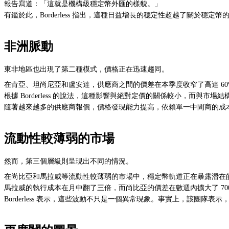
報告寫道：「這就是機構級穩定幣外匯的樣貌。」
有鑑於此，Borderless 指出，這種日益增長的穩定性超越了關
非洲脈動
東非地區也出現了第二種模式，價格正在迅速趨同。
在肯亞、坦尚尼亞和盧安達，供應商之間的價差在本季度收窄了高達 60
根據 Borderless 的說法，這種影響與絕對定價的關係較小，而與市場
隨著越來越多的供應商報價，價格發現能力提高，依賴單一中間商的成
流動性較薄弱的市場
然而，第三個層級則呈現出不同的情況。
在尚比亞和馬拉威等流動性較薄弱的市場中，穩定幣軌道正在暴露潛在
馬拉威的執行成本在月中翻了三倍，而尚比亞的價差在數週內擴大了 70
Borderless 表示，這些波動不只是一個異常現象。事實上，該團