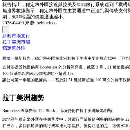
報告指出，穩定幣外匯接近與拉美及東非銀行系統達到「機構
無邊界數據顯示，穩定幣外匯在主要通道中正達到與傳統支付
劇，東非地區的價差迅速縮小。
2026-04-09
來源
:
theblock.co
新興市場支付
拉丁美洲市場
穩定幣外匯
根據一份新報告，穩定幣外匯在非洲和拉丁美洲主要新興市場中，正從
支付基礎設施提供商 Borderless 的分析師寫道，截至 3 月，2
100 個基點以內表示價格波動不超過 1%。
該公司第一季度的數據集——基於對 51 種貨幣超過 110 萬次的
拉丁美洲趨勢
Borderless 團隊告訴 The Block，這項變化在拉丁美洲最為明顯。
該地區的穩定幣外匯在整個季度中，與銀行同業拆借利率的價差約在 22 
在巴西，多個供應商的執行成本達到零基點。值得注意的是，這個水準