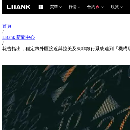
買幣
行情
合約
現貨
首頁
/
LBank 新聞中心
/
報告指出，穩定幣外匯接近與拉美及東非銀行系統達到「機構