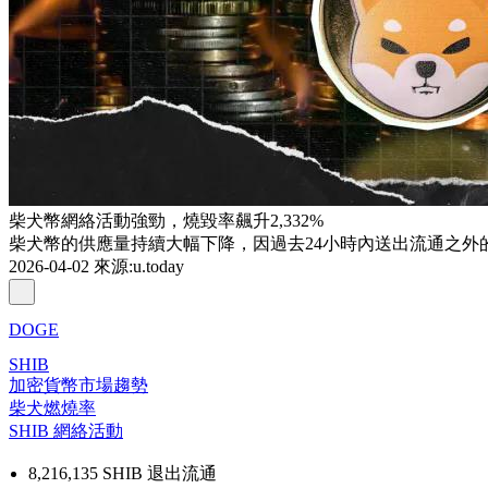
柴犬幣網絡活動強勁，燒毀率飆升2,332%
柴犬幣的供應量持續大幅下降，因過去24小時內送出流通之外的
2026-04-02
來源
:
u.today
DOGE
SHIB
加密貨幣市場趨勢
柴犬燃燒率
SHIB 網絡活動
8,216,135 SHIB 退出流通