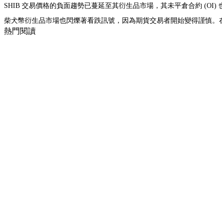
SHIB 交易價格的負面趨勢已蔓延至其衍生品市場，其未平倉合約 (OI) 也
柴犬幣衍生品市場也閃爍著看跌訊號，因為期貨交易者開始變得謹慎。在 Co
熱門閱讀