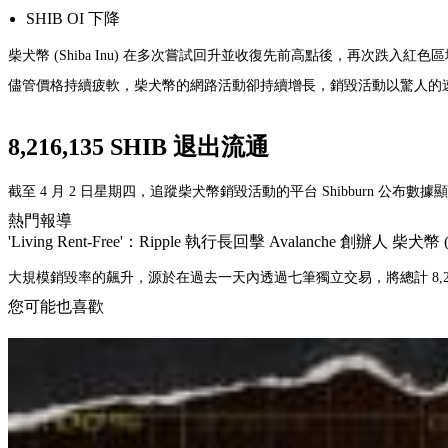
SHIB OI 下降
柴犬幣 (Shiba Inu) 在多次嘗試回升並收復先前高點後，再次跌入紅色
儘管價格持續疲軟，柴犬幣的網路活動卻持續增長，銷毀活動以驚人的
8,216,135 SHIB 退出流通
截至 4 月 2 日星期四，追蹤柴犬幣銷毀活動的平台 Shibburn 公布數
熱門報導
'Living Rent-Free'：Ripple 執行長回擊 Avalanche 創辦
大規模銷毀率的飆升，源於在過去一天內透過七筆獨立交易，將總計 8,216,
您可能也喜歡