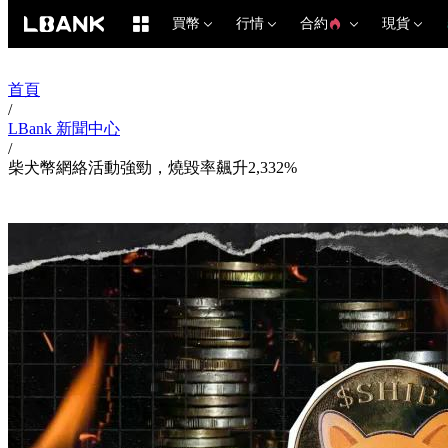
買幣
行情
合約
現貨
首頁
/
LBank 新聞中心
/
柴犬幣網絡活動強勁，燒毀率飆升2,332%