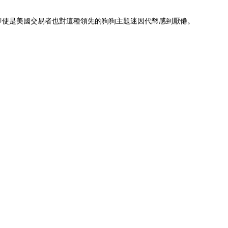
這表明即使是美國交易者也對這種領先的狗狗主題迷因代幣感到厭倦。