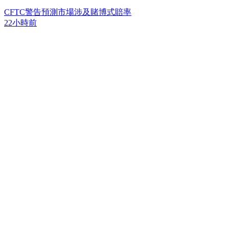
CFTC警告預測市場涉及賭博式賠率
22小時前