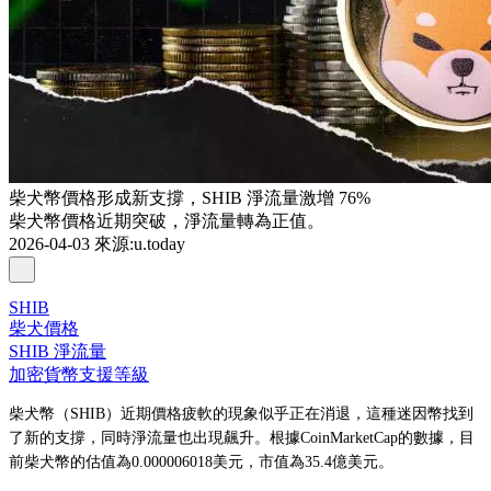
柴犬幣價格形成新支撐，SHIB 淨流量激增 76%
柴犬幣價格近期突破，淨流量轉為正值。
2026-04-03
來源
:
u.today
SHIB
柴犬價格
SHIB 淨流量
加密貨幣支援等級
柴犬幣（SHIB）近期價格疲軟的現象似乎正在消退，這種迷因幣找到
了新的支撐，同時淨流量也出現飆升。根據CoinMarketCap的數據，目
前柴犬幣的估值為0.000006018美元，市值為35.4億美元。