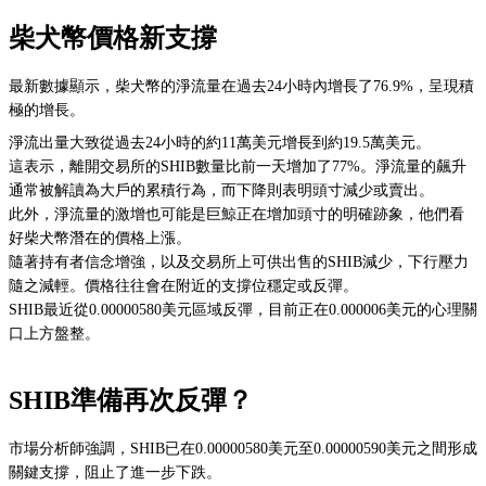
柴犬幣價格新支撐
最新數據顯示，柴犬幣的淨流量在過去24小時內增長了76.9%，呈現積
極的增長。
淨流出量大致從過去24小時的約11萬美元增長到約19.5萬美元。
這表示，離開交易所的SHIB數量比前一天增加了77%。淨流量的飆升
通常被解讀為大戶的累積行為，而下降則表明頭寸減少或賣出。
此外，淨流量的激增也可能是巨鯨正在增加頭寸的明確跡象，他們看
好柴犬幣潛在的價格上漲。
隨著持有者信念增強，以及交易所上可供出售的SHIB減少，下行壓力
隨之減輕。價格往往會在附近的支撐位穩定或反彈。
SHIB最近從0.00000580美元區域反彈，目前正在0.000006美元的心理關
口上方盤整。
SHIB準備再次反彈？
市場分析師強調，SHIB已在0.00000580美元至0.00000590美元之間形成
關鍵支撐，阻止了進一步下跌。