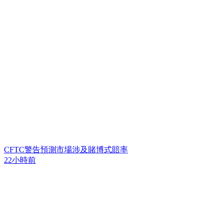
CFTC警告預測市場涉及賭博式賠率
22小時前