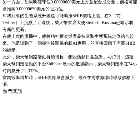
另一方面，如果明確守住0.00000600美元上方並配合成交量，價格可能
會推向0.00000650美元的阻力位。
即將到來的生態系統升級也可能助推SHIB價格上漲。在X（前
Twitter）上沉默了五週後，柴犬幣首席大使Shytoshi Kusama已暗示將
有新的更新。
在他上次的廣播中，他將精神框架與產品披露和生態系統定位結合起
來。他還談到了一個專注於關係的新AI應用，並直接回應了有關SHIB
的擔憂。
此外，柴犬幣網路活動持續增長，銷毀活動日益飆升。4月2日，追蹤
柴犬幣銷毀活動的平台Shibburn展示的數據顯示，柴犬幣銷毀率在24小
時內飆升了2,332%。
當銷毀率增加時，SHIB供應量會減少，最終在需求激增時導致價格上
漲。
熱門閱讀