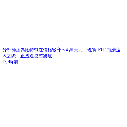
分析師認為比特幣在價格緊守 6.4 萬美元、現貨 ETF 持續流
入之際，正透過盤整築底
7小時前