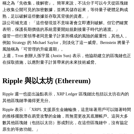
稱之為『先收集，後解密』。簡單來說，不法分子可以今天從區塊鏈
上收集公開可見的加密數據，並將其儲存起來，等待量子硬體足夠成
熟，足以破解這些數據並存取其背後的資產。」
該公司補充道：「這些發現並不意味著會立即遭到破解。但它們確實
表明，保護長期價值的系統需要開始規劃後量子時代的過渡。」
儘管一些行業領導者同意量子計算所構成的風險的嚴重性，其他人，
例如 Strategy 的 Michael Saylor，則淡化了這一威脅。Bernstein 將量子
風險稱為「可管理的升級週期」。
上週，Tron 創辦人孫宇晨 (Justin Sun) 表示，他協助建立的區塊鏈也正
在採取措施，以應對量子計算帶來的未來技術威脅。
Ripple 與以太坊 (Ethereum)
Ripple 週一也提出論點表示，XRP Ledger 區塊鏈比包括以太坊在內的
其他區塊鏈準備得更充分。
Ripple 表示：「XRPL 支援原生金鑰輪換，這意味著用戶可以隨著時間
的推移擺脫潛在易受攻擊的金鑰，而無需更改其底層帳戶。這與大多
數其他區塊鏈（包括以太坊）形成對比，在這些區塊鏈中，沒有協定
原生的等效功能。」