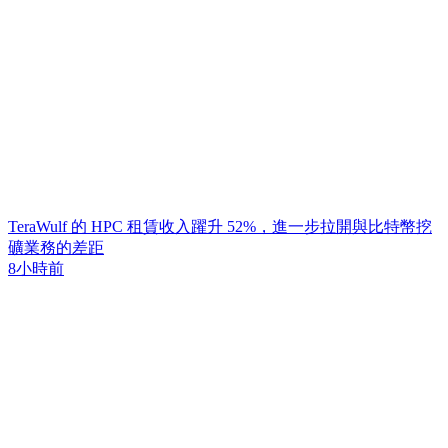
TeraWulf 的 HPC 租賃收入躍升 52%，進一步拉開與比特幣挖
礦業務的差距
8小時前