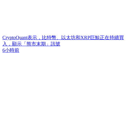
CryptoQuant表示，比特幣、以太坊和XRP巨鯨正在持續買
入，顯示「熊市末期」訊號
6小時前