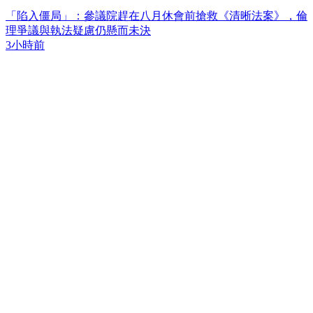
「陷入僵局」：參議院趕在八月休會前搶救《清晰法案》，倫
理爭議與執法疑慮仍懸而未決
3小時前