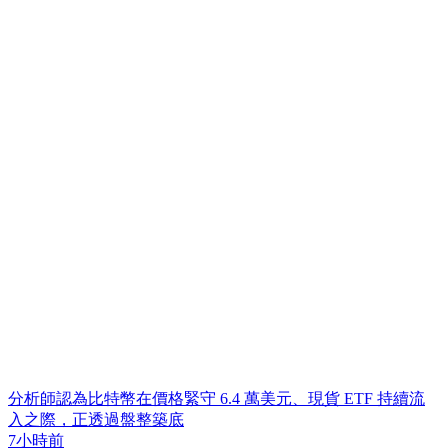
分析師認為比特幣在價格緊守 6.4 萬美元、現貨 ETF 持續流
入之際，正透過盤整築底
7小時前