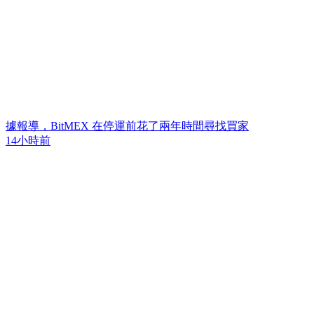
據報導，BitMEX 在停運前花了兩年時間尋找買家
14小時前