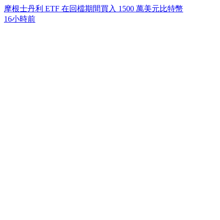
摩根士丹利 ETF 在回檔期間買入 1500 萬美元比特幣
16小時前