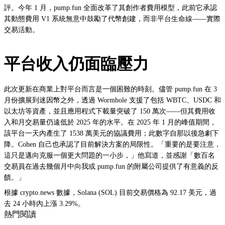
評。今年 1 月，pump.fun 全面改革了其創作者費用模型，此前它承認
其動態費用 V1 系統無意中鼓勵了代幣創建，而非平台生命線——實際
交易活動。
平台收入仍面臨壓力
此次更新在商業上對平台而言是一個困難的時刻。儘管 pump.fun 在 3
月份擴展到迷因幣之外，透過 Wormhole 支援了包括 WBTC、USDC 和
以太坊等資產，並且應用程式下載量突破了 150 萬次——但其費用收
入和月交易量仍遠低於 2025 年的水平。在 2025 年 1 月的峰值期間，
該平台一天內產生了 1538 萬美元的協議費用；此數字自那以後急劇下
降。Cohen 自己也承認了目前解決方案的局限性。「重要的是要注意，
這只是邁向克服一個更大問題的一小步，」他寫道，並感謝「數百名
交易員在過去幾個月中向我或 pump.fun 的附屬公司提供了有意義的反
饋。」
根據 crypto.news 數據，Solana (SOL) 目前交易價格為 92.17 美元，過
去 24 小時內上漲 3.29%。
熱門閱讀