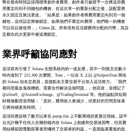
幣在發布時預設採用標準創作者費用，創作者只被授予一次將這些費
用重定向到不同錢包的機會。在這次單一的重新分配之後，該配置將
永久固定且無法更改。「結果是：如果創作者將費用重定向到另一個
錢包，這些設定將被鎖定。如果他們不重定向費用，他們唯一的機會
可以在以後使用，」Cohen 說。所有現有且活躍費用分配的代幣，其設
定都在此次更新中被追溯鎖定。
業界呼籲協同應對
這項宣布引發了 Solana 生態系統內的一波反應，其中一則推文在數小
時內達到了 215,300 次瀏覽。Tom，一位在 X 上以 @SolportTom 聞名
的 Solana 知名交易員，直接點名主要交易平台加入這項努力。「我們
都同意吸血鬼很糟糕。需要合作解決這個問題，」他寫道，並標記了
@a1lon9、@AxiomExchange、@TradingTerminal 等。他的論點與短期
財務激勵背道而馳：「是的，費用收入會減少，但更好的空間意味著
它將持續更長時間。」
這項回應反映了數月以來在 pump.fun 上不斷累積的更廣泛情緒。該平
台允許幾乎任何人在幾秒鐘內在 Solana 上創建和交易迷因幣，但其費
用結構卻因獎勵部署者而犧牲了交易者的利益，一直面臨著重複的批