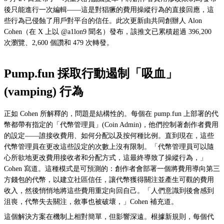
後只能進行一次編輯——這是對猖獗的費用操縱行為的直接回應，這
些行為已侵蝕了用戶對平台的信任。此次更新由共同創辦人 Alon
Cohen（在 X 上以 @a1lon9 聞名）發布，該推文已累積超過 396,200
次瀏覽、2,600 個讚和 479 次轉發。
Pump.fun 採取行動遏制「吸血」
(vamping) 行為
正如 Cohen 所解釋的，問題是結構性的。每個在 pump.fun 上部署的代
幣都帶有指定的「代幣管理員」(Coin Admin)，他們控制著創作者費用
的設定——誰接收費用、如何分配以及按何種比例。直到現在，這些
代幣管理員在更改這些設定的次數上沒有限制。「代幣管理員可以隨
心所欲地更改費用接收者和分配方式，這最終導致了操縱行為，」
Cohen 寫道。這種模式是可預測的：創作者會部署一個將費用導向第三
方錢包的代幣，以建立社區信任，讓代幣獲得關注並產生可觀的費用
收入，然後悄悄地將這些費用重定向回自己。「人們意識到後會感到
沮喪，代幣失去關注，敘事也被破壞，」Cohen 補充道。
這個解決方案在機制上相對簡單，但影響深遠。根據新規則，每個代