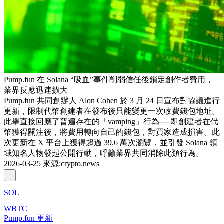
Pump.fun 在 Solana “吸血”事件削弱信任後鎖定創作者費用，
業界反應迅速擴大
Pump.fun 共同創辦人 Alon Cohen 於 3 月 24 日宣布對協議進行
更新，限制代幣創建者在發布後只能變更一次收費錢包地址。
此舉直接回應了普遍存在的「vamping」行為──即創建者在代
幣獲得關注後，將費用轉向自己的錢包，對買家造成損害。此
次更新在 X 平台上獲得超過 39.6 萬次瀏覽，並引發 Solana 領
域知名人物發起公開行動，呼籲業界共同消除此類行為。
2026-03-25
來源
:
crypto.news
SOL
WBTC
Pump.fun 更新