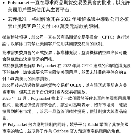
Polymarket 一直在尋求商品期貨交易委員會的批准，以允許
美國用戶重新使用其主要平台。
若獲批准，將能解除其在 2022 年和解協議中導致公司必須
禁止美國客戶並支付 140 萬美元罰款的限制。
據彭博社報導，該公司一直在與商品期貨交易委員會（CFTC）進行討
論，以解除目前禁止美國客戶使用其國際交易所的限制。
批准需要委員會的正式投票，報導補充說，監管機構的空缺席位可能
會降低做出決定所需的門檻。
成功獲批將會解除 Polymarket 在 2022 年與 CFTC 達成的和解協議所設
下的條件，該協議要求平台限制美國用戶，並因未註冊的事件合約支
付 140 萬美元的民事罰款。
該公司後來透過收購加密貨幣交易所 QCEX，以有限形式重新進入美
國市場，但其主要平台仍未對國內交易者開放。
2025 年 12 月，Polymarket 推出了一款僅限於等候名單的美國專用應用
程式，最初提供體育賽事合約。該公司當時表示，體育市場將「隨後
擴展到所有市場」，暗示一旦監管明確性提高，便計劃擴大其產品範
圍。
在 Polymarket 努力應對限制的同時，競爭平台 Kalshi 鞏固了其在美國
市場的地位，並取得了作為 Coinbase 官方預測市場供應商的角色。