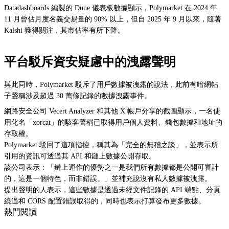
Datadashboards 編製的 Dune 儀表板數據顯示，Polymarket 在 2024 年
11 月曾佔月度名義交易量的 90% 以上，但自 2025 年 9 月以來，隨著
Kalshi 獲得關注，其市佔率有所下降。
平台駁斥資安疑慮中的洩露聲明
與此同時，Polymarket 駁斥了用戶數據被洩露的說法，此前有暗網帖
子聲稱涉及超過 30 萬條記錄的數據洩露事件。
網路安全公司 Vecert Analyzer 和其他 X 帳戶分享的截圖顯示，一名使
用化名「xorcat」的駭客聲稱已取得用戶個人資料、錢包數據和地址的
存取權。
Polymarket 駁回了這項指控，稱其為「完全的無稽之談」，並表示所
引用的資訊可透過其 API 和鏈上數據公開存取。
該公司表示：「鏈上運作的優勢之一是我們所有數據都是公開可審計
的，這是一個特色，而非錯誤。」並補充說沒有私人數據被洩露。
提出聲明的人表示，這些數據是透過未經文件記錄的 API 端點、分頁
繞過和 CORS 配置錯誤取得的，同時也表示打算發布更多數據。
熱門閱讀