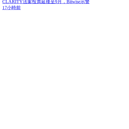
CLARITY法案投票延後至9月，Bitwise示警
17小時前