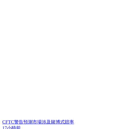
CFTC警告預測市場涉及賭博式賠率
17小時前