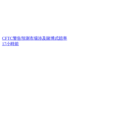
CFTC警告預測市場涉及賭博式賠率
17小時前