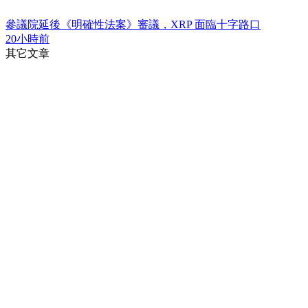
參議院延後《明確性法案》審議，XRP 面臨十字路口
20小時前
其它文章