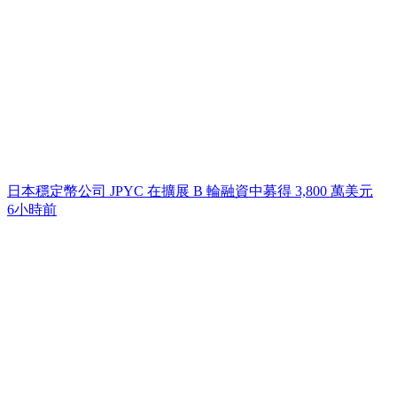
日本穩定幣公司 JPYC 在擴展 B 輪融資中募得 3,800 萬美元
6小時前