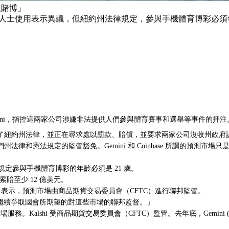
法賭博」
1歲人士使用表示異議，但紐約州法律規定，參與手機體育博彩必
e 和 Gemini，指控這兩家公司涉嫌非法提供人們參與體育賽事和選舉等事件的押
了紐約州法律，並正在尋求處以罰款、賠償，並要求兩家公司沒收州政府
律和憲法規定的監管豁免。Gemini 和 Coinbase 所謂的預測
律規定參與手機體育博彩的年齡必須是 21 歲。
i 索賠至少 12 億美元。
的一份聲明中表示，預測市場由商品期貨交易委員會（CFTC）進行聯邦監管。
 將繼續爭取國會所期望的對這些市場的聯邦監督。」
預測市場服務。Kalshi 受商品期貨交易委員會（CFTC）監管。去年底，Gemini 