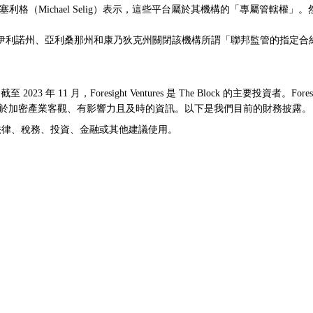
格（Michael Selig）表示，這些平台屬於其機構的「專屬管轄權」
伊利諾州、亞利桑那州和康乃狄克州關閉該機構所謂「聯邦監管的指定合
 11 月，Foresight Ventures 是 The Block 的主要投資者。Fore
續獨立運營，提供關於加密產業客觀、有影響力且及時的資訊。以下是我們目前的財務披露。
在作為法律、稅務、投資、金融或其他建議使用。