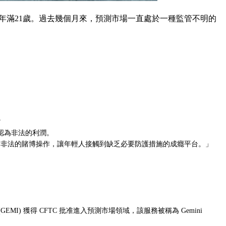
須年滿21歲。過去幾個月來，預測市場一直處於一種監管不明的
注。
認為非法的利潤。
市場只是非法的賭博操作，讓年輕人接觸到缺乏必要防護措施的成癮平台。」
(GEMI) 獲得 CFTC 批准進入預測市場領域，該服務被稱為 Gemini