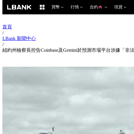
買幣
行情
合約
現貨
首頁
/
LBank 新聞中心
/
紐約州檢察長控告Coinbase及Gemini於預測市場平台涉嫌「非