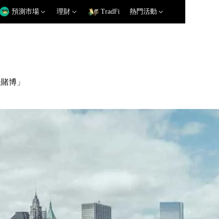
預測市場
理財
TradFi
熱門活動
法賭博」