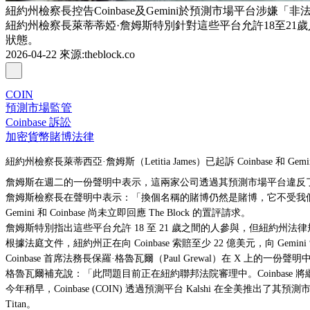
紐約州檢察長控告Coinbase及Gemini於預測市場平台涉嫌「非
紐約州檢察長萊蒂蒂婭·詹姆斯特別針對這些平台允許18至2
狀態。
2026-04-22
來源
:
theblock.co
COIN
預測市場監管
Coinbase 訴訟
加密貨幣賭博法律
紐約州檢察長萊蒂西亞·詹姆斯（Letitia James）已起訴 Coinbas
詹姆斯在週二的一份聲明中表示，這兩家公司透過其預測市場平台違反
詹姆斯檢察長在聲明中表示：「換個名稱的賭博仍然是賭博，它不受我們州法
Gemini 和 Coinbase 尚未立即回應 The Block 的置評請求。
詹姆斯特別指出這些平台允許 18 至 21 歲之間的人參與，但紐約州法
根據法庭文件，紐約州正在向 Coinbase 索賠至少 22 億美元，向 Gemin
Coinbase 首席法務長保羅·格魯瓦爾（Paul Grewal）在 X 上
格魯瓦爾補充說：「此問題目前正在紐約聯邦法院審理中。Coinbase
今年稍早，Coinbase (COIN) 透過預測平台 Kalshi 在全美推出了其
Titan。