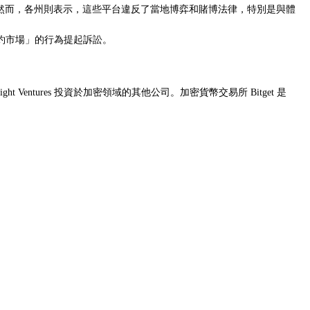
。然而，各州則表示，這些平台
違反了當地博弈和賭博法律，特別是與體
約市場」的行為提起訴訟。
sight Ventures 投資於加密領域的其他公司。加密貨幣交易所 Bitget 是