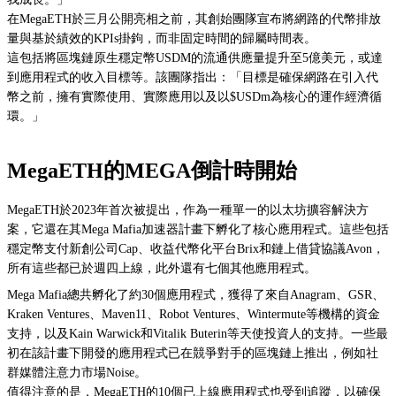
在MegaETH於三月
公開亮相
之前，其創始團隊宣布將網路的代幣排放
量與
基於績效的KPIs
掛鉤，而非固定時間的歸屬時間表。
這包括將區塊鏈原生穩定幣USDM的流通供應量提升至5億美元，或達
到應用程式的收入目標等。該團隊指出：「目標是確保網路在引入代
幣之前，擁有實際使用、實際應用以及以$USDm為核心的運作經濟循
環。」
MegaETH的MEGA倒計時開始
MegaETH於
2023年
首次被提出，作為一種單一的以太坊擴容解決方
案，它還在其
Mega Mafia
加速器計畫下孵化了核心應用程式。這些包括
穩定幣支付新創公司Cap、收益代幣化平台Brix和鏈上借貸協議Avon，
所有這些都已於週四上線，此外還有七個其他應用程式。
Mega Mafia總共孵化了約30個應用程式，獲得了來自Anagram、GSR、
Kraken Ventures、Maven11、Robot Ventures、Wintermute等機構的資金
支持，以及Kain Warwick和Vitalik Buterin等天使投資人的支持。一些最
初在該計畫下開發的應用程式已在競爭對手的區塊鏈上推出，例如
社
群媒體注意力市場Noise
。
值得注意的是，MegaETH的10個已上線應用程式也受到追蹤，以確保