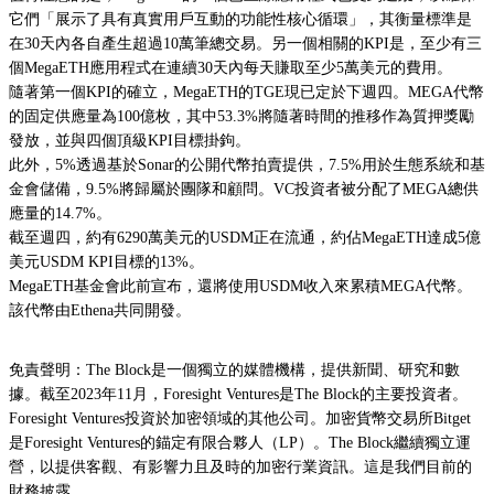
它們「展示了具有真實用戶互動的功能性核心循環」，其衡量標準是
在30天內各自產生超過10萬筆總交易。另一個相關的KPI是，至少有三
個MegaETH應用程式在連續30天內每天賺取至少5萬美元的費用。
隨著第一個KPI的確立，MegaETH的TGE現已定於下週四。MEGA代幣
的固定供應量為100億枚，其中53.3%將隨著時間的推移作為質押獎勵
發放，並與四個頂級KPI目標掛鉤。
此外，5%透過基於Sonar的公開代幣拍賣提供，7.5%用於生態系統和基
金會儲備，9.5%將歸屬於團隊和顧問。VC投資者被分配了MEGA總供
應量的14.7%。
截至週四，約有6290萬美元的USDM正在流通，約佔MegaETH達成5億
美元USDM KPI目標的13%。
MegaETH基金會此前宣布，還將使用USDM收入來累積MEGA代幣。
該代幣由Ethena共同開發。
免責聲明：The Block是一個獨立的媒體機構，提供新聞、研究和數
據。截至2023年11月，Foresight Ventures是The Block的主要投資者。
Foresight Ventures投資於加密領域的其他公司。加密貨幣交易所Bitget
是Foresight Ventures的錨定有限合夥人（LP）。The Block繼續獨立運
營，以提供客觀、有影響力且及時的加密行業資訊。這是我們目前的
財務披露。