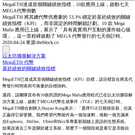
MegaETH達成首個關鍵績效指標，10款應用上線，啟動七天
MEGA代幣倒數
MegaETH 將其總代幣供應量的 53.3% 綁定於基於績效的關鍵
績效指標（KPI），而非固定的時間解鎖計劃。10 款 Mega
Mafia 應用已上線，展示了「具有真實用戶互動的運作核心循
環」，這一里程碑啟動了 MEGA 代幣發行的七天倒計時。
2026-04-24
來源
:
theblock.co
以太坊擴展解決方案
MegaETH 代幣
基於績效的關鍵績效指標
MegaETH已達成其首個關鍵績效指標（KPI）目標，該目標旨在將其代
幣發行時間表與可衡量的目標掛鉤。
週四，該團隊宣布有10個所謂的Mega Mafia應用程式已在以太坊擴容解
決方案上線，啟動了MEGA代幣生成事件（TGE）的七天倒計時。
MegaETH聯合創辦人Shuyao Kong表示：「選擇TGE日期很容易，但真
正贏得它卻更難。我們希望代幣能作為一個加速劑，推動一個充滿來
自Euphoria、HitOne、Ubitel和Brix等專案新穎鏈上原語的生態系統。
如果說過去三年是關於建立系統，那麼下一個階段就是看它是否能自
我成長。」