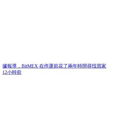
據報導，BitMEX 在停運前花了兩年時間尋找買家
12小時前