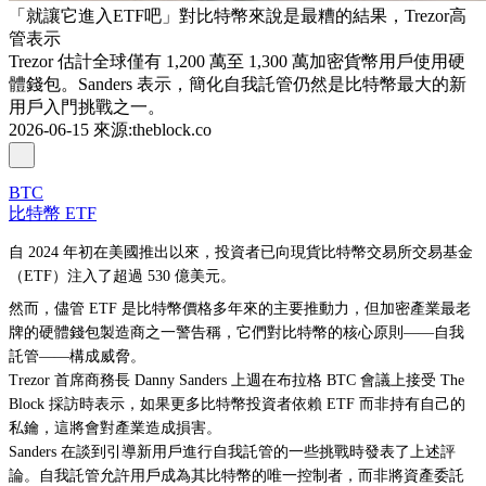
「就讓它進入ETF吧」對比特幣來說是最糟的結果，Trezor高
管表示
Trezor 估計全球僅有 1,200 萬至 1,300 萬加密貨幣用戶使用硬
體錢包。Sanders 表示，簡化自我託管仍然是比特幣最大的新
用戶入門挑戰之一。
2026-06-15
來源
:
theblock.co
BTC
比特幣 ETF
自 2024 年初在美國推出以來，投資者已向現貨比特幣交易所交易基金
（ETF）注入了超過 530 億美元。
然而，儘管 ETF 是比特幣價格多年來的主要推動力，但加密產業最老
牌的硬體錢包製造商之一警告稱，它們對比特幣的核心原則——自我
託管——構成威脅。
Trezor 首席商務長 Danny Sanders 上週在布拉格 BTC 會議上接受 The
Block 採訪時表示，如果更多比特幣投資者依賴 ETF 而非持有自己的
私鑰，這將會對產業造成損害。
Sanders 在談到引導新用戶進行自我託管的一些挑戰時發表了上述評
論。自我託管允許用戶成為其比特幣的唯一控制者，而非將資產委託