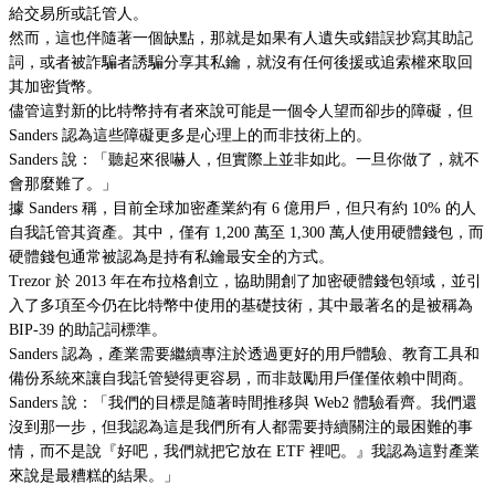
給交易所或託管人。
然而，這也伴隨著一個缺點，那就是如果有人遺失或錯誤抄寫其助記
詞，或者被詐騙者誘騙分享其私鑰，就沒有任何後援或追索權來取回
其加密貨幣。
儘管這對新的比特幣持有者來說可能是一個令人望而卻步的障礙，但
Sanders 認為這些障礙更多是心理上的而非技術上的。
Sanders 說：「聽起來很嚇人，但實際上並非如此。一旦你做了，就不
會那麼難了。」
據 Sanders 稱，目前全球加密產業約有 6 億用戶，但只有約 10% 的人
自我託管其資產。其中，僅有 1,200 萬至 1,300 萬人使用硬體錢包，而
硬體錢包通常被認為是持有私鑰最安全的方式。
Trezor 於 2013 年在布拉格創立，協助開創了加密硬體錢包領域，並引
入了多項至今仍在比特幣中使用的基礎技術，其中最著名的是被稱為
BIP-39 的助記詞標準。
Sanders 認為，產業需要繼續專注於透過更好的用戶體驗、教育工具和
備份系統來讓自我託管變得更容易，而非鼓勵用戶僅僅依賴中間商。
Sanders 說：「我們的目標是隨著時間推移與 Web2 體驗看齊。我們還
沒到那一步，但我認為這是我們所有人都需要持續關注的最困難的事
情，而不是說『好吧，我們就把它放在 ETF 裡吧。』我認為這對產業
來說是最糟糕的結果。」