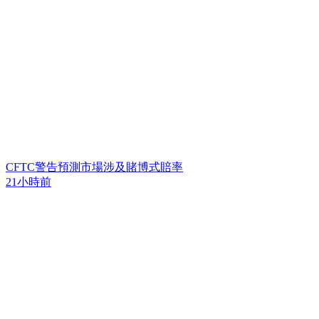
CFTC警告預測市場涉及賭博式賠率
21小時前