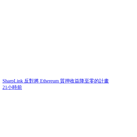
SharpLink 反對將 Ethereum 質押收益降至零的計畫
21小時前