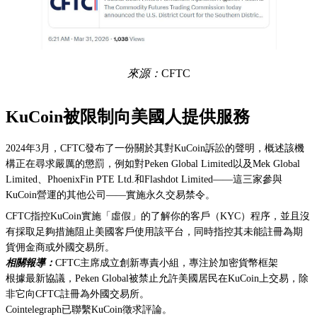
來源：
CFTC
KuCoin被限制向美國人提供服務
2024年3月，CFTC發布了一份關於其對KuCoin訴訟的聲明，概述該機
構正在尋求嚴厲的懲罰，例如對Peken Global Limited以及Mek Global
Limited、PhoenixFin PTE Ltd.和Flashdot Limited——這三家參與
KuCoin營運的其他公司——實施永久交易禁令。
CFTC指控KuCoin實施「虛假」的了解你的客戶（KYC）程序，並且沒
有採取足夠措施阻止美國客戶使用該平台，同時指控其未能註冊為期
貨佣金商或外國交易所。
相關報導：
CFTC主席成立創新專責小組，專注於加密貨幣框架
根據最新協議，Peken Global被禁止允許美國居民在KuCoin上交易，除
非它向CFTC註冊為外國交易所。
Cointelegraph已聯繫KuCoin徵求評論。