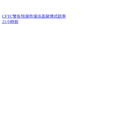
CFTC警告預測市場涉及賭博式賠率
21小時前