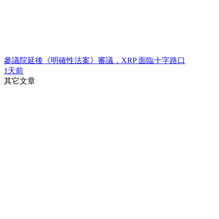
參議院延後《明確性法案》審議，XRP 面臨十字路口
1天前
其它文章