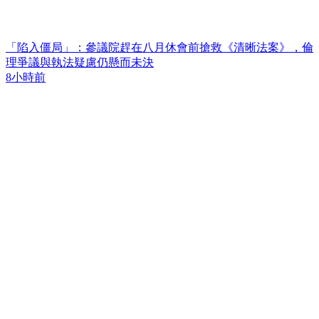
「陷入僵局」：參議院趕在八月休會前搶救《清晰法案》，倫
理爭議與執法疑慮仍懸而未決
8小時前