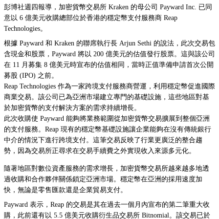
彭博社週四報導，加密貨幣交易所 Kraken 的母公司 Payward Inc. 已同
意以 6 億美元收購總部位於香港的穩定幣支付服務商 Reap
Technologies。
根據 Payward 和 Kraken 的聯席執行長 Arjun Sethi 的說法，此次交易包
含現金和股票，Payward 將以 200 億美元的估值發行股票。這與該公司
在 11 月募集 8 億美元時宣布的估值相同，當時正值準備申請首次公開
募股 (IPO) 之前。
Reap Technologies 作為一家跨境支付服務商營運，利用穩定幣促進國際
商業交易。該公司已為亞洲市場建立專門的基礎設施，這些地區對基
於加密貨幣的支付解決方案的需求持續增長。
此次收購使 Payward 能夠將業務範圍從加密貨幣交易擴展到整個亞洲
的支付服務。Reap 現有的穩定幣基礎設施讓企業能夠在沒有傳統銀行
中介的情況下進行跨境支付。這筆交易反映了行業更廣泛的整合趨
勢，因為交易所正尋求在交易手續費之外實現收入來源多元化。
隨著地區對數位資產服務的需求增長，加密貨幣交易所越來越多地透
過收購和合作夥伴關係鎖定亞洲市場。穩定幣在亞洲的採用速度加
快，無論是零售匯款還是企業貿易支付。
Payward 表示，Reap 的交易是其在過去一個月內宣布的第二筆重大收
購，此前還有以 5.5 億美元收購衍生品交易所 Bitnomial。該交易已於