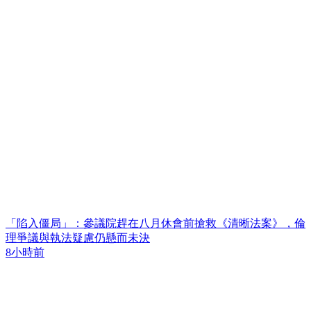
「陷入僵局」：參議院趕在八月休會前搶救《清晰法案》，倫
理爭議與執法疑慮仍懸而未決
8小時前