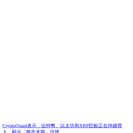
CryptoQuant表示，比特幣、以太坊和XRP巨鯨正在持續買
入，顯示「熊市末期」訊號