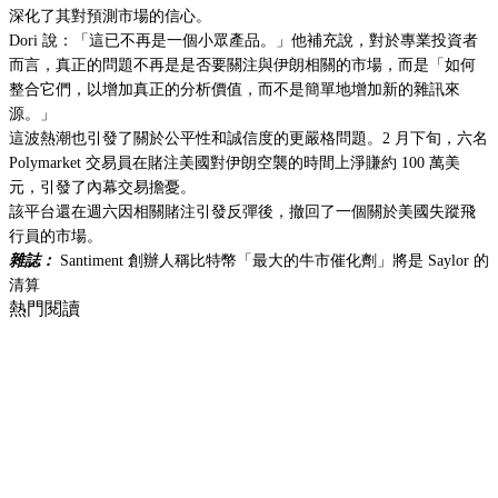
深化了其對預測市場的信心。
Dori 說：「這已不再是一個小眾產品。」他補充說，對於專業投資者
而言，真正的問題不再是是否要關注與伊朗相關的市場，而是「如何
整合它們，以增加真正的分析價值，而不是簡單地增加新的雜訊來
源。」
這波熱潮也引發了關於公平性和誠信度的更嚴格問題。2 月下旬，六名
Polymarket 交易員在賭注美國對伊朗空襲的時間上淨賺約 100 萬美
元，引發了內幕交易擔憂。
該平台還在週六因相關賭注引發反彈後，撤回了一個關於美國失蹤飛
行員的市場。
雜誌：
Santiment 創辦人稱比特幣「最大的牛市催化劑」將是 Saylor 的
清算
熱門閱讀