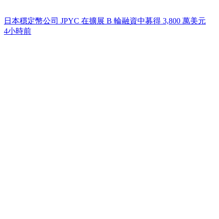
日本穩定幣公司 JPYC 在擴展 B 輪融資中募得 3,800 萬美元
4小時前