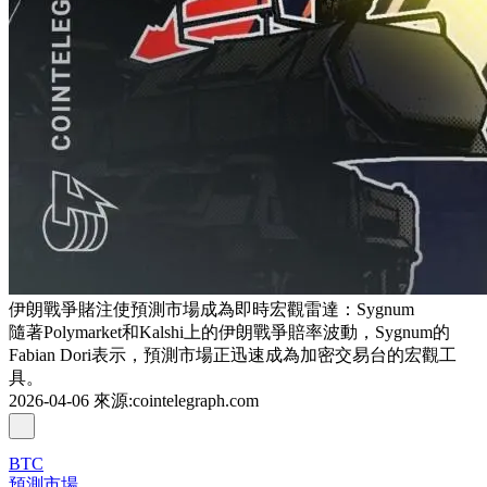
伊朗戰爭賭注使預測市場成為即時宏觀雷達：Sygnum
隨著Polymarket和Kalshi上的伊朗戰爭賠率波動，Sygnum的
Fabian Dori表示，預測市場正迅速成為加密交易台的宏觀工
具。
2026-04-06
來源
:
cointelegraph.com
BTC
預測市場