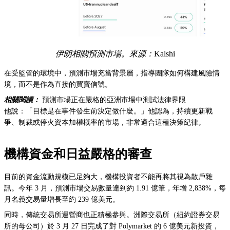
伊朗相關預測市場。來源：
Kalshi
在受監管的環境中，預測市場充當背景層，指導團隊如何構建風險情
境，而不是作為直接的買賣信號。
相關閱讀：
預測市場正在嚴格的亞洲市場中測試法律界限
他說：「目標是在事件發生前決定做什麼。」他認為，持續更新戰
爭、制裁或停火資本加權概率的市場，非常適合這種決策紀律。
機構資金和日益嚴格的審查
目前的資金流動規模已足夠大，機構投資者不能再將其視為散戶雜
訊。今年 3 月，預測市場交易數量達到約 1.91 億筆，年增 2,838%，每
月名義交易量增長至約 239 億美元。
同時，傳統交易所運營商也正積極參與。洲際交易所（紐約證券交易
所的母公司）於 3 月 27 日完成了對 Polymarket 的 6 億美元新投資，