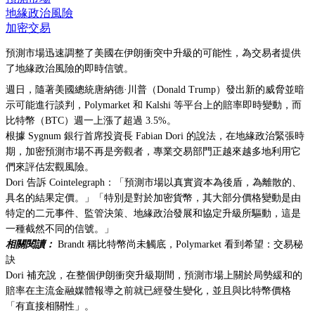
地緣政治風險
加密交易
預測市場迅速調整了美國在伊朗衝突中升級的可能性，為交易者提供
了地緣政治風險的即時信號。
週日，隨著美國總統唐納德·川普（Donald Trump）發出新的威脅並暗
示可能進行談判，Polymarket 和 Kalshi 等平台上的賠率即時變動，而
比特幣（BTC）週一上漲了超過 3.5%。
根據 Sygnum 銀行首席投資長 Fabian Dori 的說法，在地緣政治緊張時
期，加密預測市場不再是旁觀者，專業交易部門正越來越多地利用它
們來評估宏觀風險。
Dori 告訴 Cointelegraph：「預測市場以真實資本為後盾，為離散的、
具名的結果定價。」「特別是對於加密貨幣，其大部分價格變動是由
特定的二元事件、監管決策、地緣政治發展和協定升級所驅動，這是
一種截然不同的信號。」
相關閱讀：
Brandt 稱比特幣尚未觸底，Polymarket 看到希望：交易秘
訣
Dori 補充說，在整個伊朗衝突升級期間，預測市場上關於局勢緩和的
賠率在主流金融媒體報導之前就已經發生變化，並且與比特幣價格
「有直接相關性」。