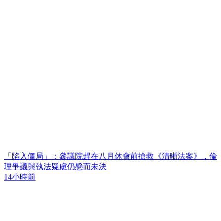
「陷入僵局」：參議院趕在八月休會前搶救《清晰法案》，倫
理爭議與執法疑慮仍懸而未決
14小時前