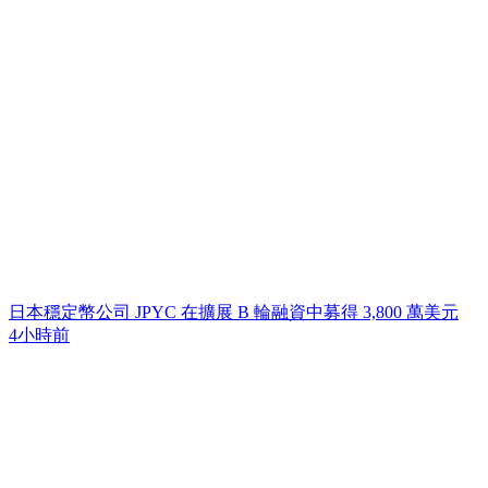
日本穩定幣公司 JPYC 在擴展 B 輪融資中募得 3,800 萬美元
4小時前