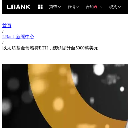
買幣
行情
合約
現貨
首頁
/
LBank 新聞中心
/
以太坊基金會增持ETH，總額提升至5000萬美元