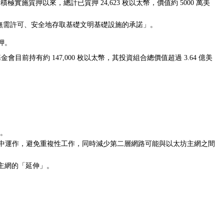
積極實施質押以來，總計已質押 24,623 枚以太幣，價值約 5000 萬美
無需許可、安全地存取基礎文明基礎設施的承諾」。
押。
金會目前持有約 147,000 枚以太幣，其投資組合總價值超過 3.64 億美
架。
境中運作，避免重複性工作，同時減少第二層網路可能與以太坊主網之間
主網的「延伸」。