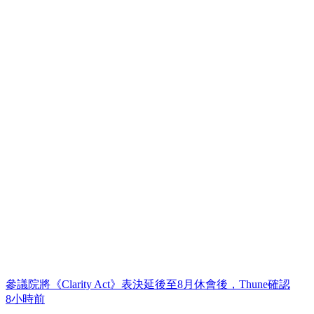
參議院將《Clarity Act》表決延後至8月休會後，Thune確認
8小時前