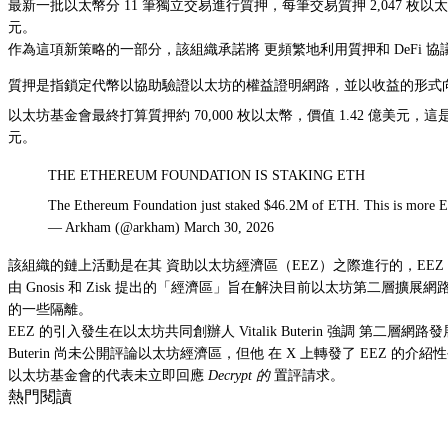
最新一批以太幣分
11 筆獨立交易進行質押
，每筆交易質押 2,047 枚
元。
作為這項新策略的一部分，該組織承諾將
更頻繁地利用質押和 DeFi
協
質押是指鎖定代幣以協助驗證以太坊的權益證明網路，並以收益的形式向
以太坊基金會最終打算質押約 70,000 枚以太幣，價值 1.42 億美
元。
THE ETHEREUM FOUNDATION IS STAKING ETH
The Ethereum Foundation just staked $46.2M of ETH. This is more 
— Arkham (@arkham) March 30, 2026
該組織的鏈上活動是在其
資助以太坊經濟區
（EEZ）之際進行的，E
由 Gnosis 和 Zisk 提出的「經濟區」旨在解決目前以太坊
第二層擴展網
的一些隔離。
EEZ 的引入發生在以太坊共同創辦人 Vitalik Buterin 強調
第二層網路發
Buterin 尚未公開評論以太坊經濟區，但他
在 X 上轉發了 EEZ 的介紹
以太坊基金會的代表未立即回應
Decrypt 的
置評請求。
熱門閱讀