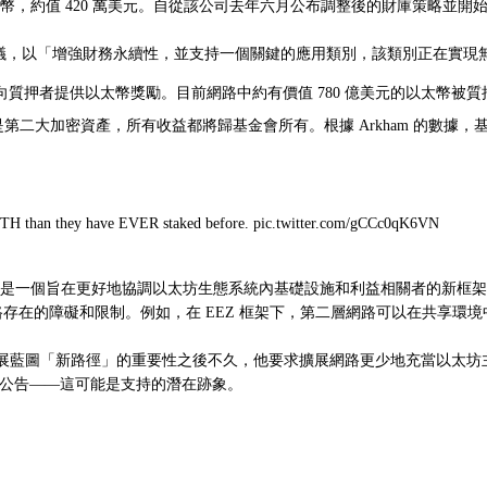
以太幣，約值 420 萬美元。自從該公司去年六月公布
調整後的財庫策略
並開始
議，以「增強財務永續性，並支持一個關鍵的應用類別，該類別正在實現
質押者提供以太幣獎勵。目前網路中約有價值 780 億美元的以太幣被質
元，這是第二大加密資產，所有收益都將歸基金會所有。根據
Arkham 的數據
，基
ETH than they have EVER staked before. pic.twitter.com/gCCc0qK6VN
EZ 是一個旨在更好地協調以太坊生態系統內基礎設施和利益相關者的新框
路
存在的障礙和限制。例如，在 EEZ 框架下，第二層網路可以在共享環
展藍圖「新路徑」的重要性
之後不久，他要求擴展網路更少地充當以太坊
性公告
——這可能是支持的潛在跡象。