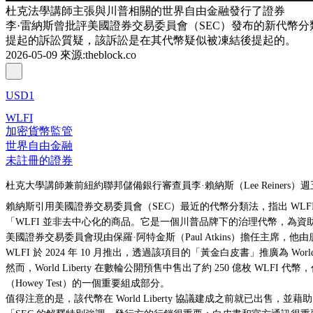
杜克法學講師主張與川普相關的世界自由金融發行了證券
李·雷納斯曾批評美國證券交易委員會（SEC）發布的新代幣分類法及加
提起的訴訟質疑，該訴訟是在其代幣疑似被凍結後提起的。
2026-05-09
來源
:
theblock.co
USD1
WLFI
加密貨幣監管
世界自由金融
未註冊的證券
杜克大學講師兼前紐約聯邦儲備銀行審查員李·賴納斯（Lee Reiners）週五在
賴納斯引用美國證券交易委員會（SEC）最近的代幣分類法，指出 WLFI 並
「WLFI 並非去中心化的商品。它是一個川普品牌下的治理代幣，為資
美國證券交易委員會現由保羅·阿特金斯（Paul Atkins）擔任主席，他
WLFI 於 2024 年 10 月推出，透過該項目的「黃金白皮書」推廣為 W
然而，World Liberty 在數輪公開預售中售出了約 250 億枚 W
（Howey Test）的一個重要組成部分。
值得注意的是，該代幣在 World Liberty 協議建成之前就已出售，並