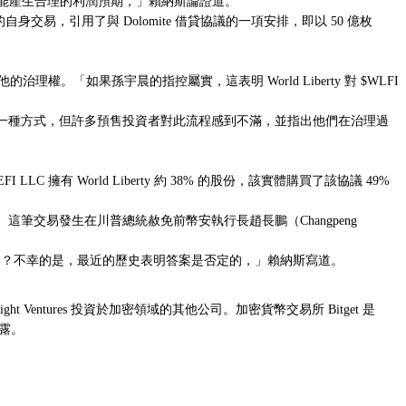
可能產生合理的利潤預期，」賴納斯論證道。
自身交易，引用了與 Dolomite 借貸協議的一項安排，即以 50 億枚
理權。「如果孫宇晨的指控屬實，這表明 World Liberty 對 $WLFI
一種方式，但許多預售投資者對此流程感到不滿，並指出他們在治理過
FI LLC 擁有 World Liberty 約 38% 的股份，該實體購買了該
協議 49%
投資。這筆交易發生在川普總統
赦免
前幣安執行長趙長鵬（Changpeng
加密事業？不幸的是，最近的歷史表明答案是否定的，」賴納斯寫道。
sight Ventures 投資於加密領域的其他公司。加密貨幣交易所 Bitget 是
披露。