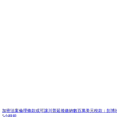
加密法案倫理條款或可讓川普延後繳納數百萬美元稅款：彭博
5小時前