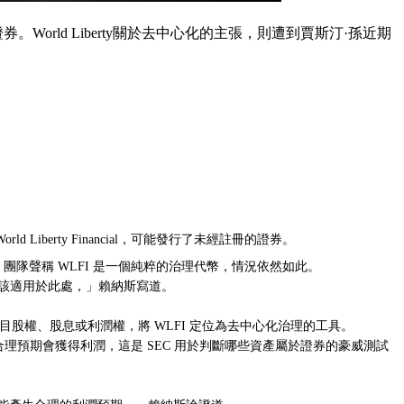
World Liberty關於去中心化的主張，則遭到賈斯汀·孫近期
iberty Financial，可能發行了未經註冊的證券。
ty 團隊聲稱 WLFI 是一個純粹的治理代幣，情況依然如此。
應該適用於此處，」賴納斯寫道。
有任何項目股權、股息或利潤權，將 WLFI 定位為去中心化治理的工具。
，很可能合理預期會獲得利潤，這是 SEC 用於判斷哪些資產屬於證券的豪威測試