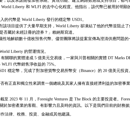
重要；以及承諾開發加密系統、實現功能、建立網路效應或支持項目，都
ld Liberty 和 WLFI 的去中心化程度。他指出，該代幣已被用於明顯的
部分借入的代幣是 World Liberty 發行的穩定幣 USD1。
項目提供了大量早期支持，World Liberty 卻凍結了他的代幣並阻止了他的治
 是否屬於未經註冊的證券？」賴納斯寫道。
議性地解鎖數十億枚預售代幣
。儘管團隊將該提案宣傳為澄清供應問題的
d Liberty 的營運情況。
 Nahyan 有關聯的實體達成 5 億美元交易後，一家與川普相關的實體 DT Marks DE
權獲得 WLFI 代幣銷售淨收益的 75%。
 USD1 穩定幣
，完成了對加密貨幣交易所幣安（Binance）的 20 億美元
道。「但他們是否有正直和獨立性來調查一個總統及其家人擁有直接經濟利益的
 11 月，Foresight Ventures 是 The Block 的主要投資者。Fore
續獨立運作，以提供關於加密產業的客觀、有影響力且及時的資訊。以下是我們目前的財務
或意圖用作法律、稅務、投資、金融或其他建議。