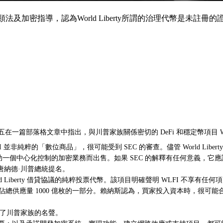
密指導，認為World Liberty所謂的治理代幣是未註冊的證券。
一篇部落格文章中指出，與川普家族關係密切的 DeFi 和穩定幣項目 World L
非純粹的「數位商品」，很可能受到 SEC 的審查。儘管 World Liber
助一個中心化控制的加密業務而出售。如果 SEC 的解釋有任何意義，它
由唐納德·川普總統提名。
orld Liberty 借貸協議的純粹投票代幣。該項目明確聲明 WLFI 不享
LFI 代幣，佔總供應量 1000 億枚的一部分。賴納斯認為，買家投入資本時
藉助了川普家族的名聲。