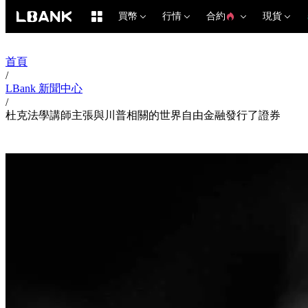
買幣
行情
合約
現貨
首頁
/
LBank 新聞中心
/
杜克法學講師主張與川普相關的世界自由金融發行了證券