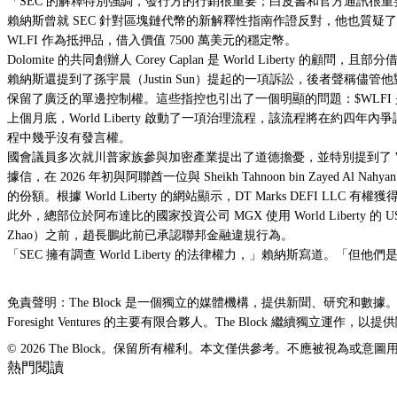
「SEC 的解釋特別強調，發行方的行銷很重要；白皮書和官方通訊很
賴納斯曾就 SEC 針對區塊鏈代幣的新解釋性指南作證反對，他也質疑了 Wor
WLFI 作為抵押品，借入價值 7500 萬美元的穩定幣。
Dolomite 的共同創辦人 Corey Caplan 是 World Liberty 的顧問，且
賴納斯還提到了孫宇晨（Justin Sun）提起的一項訴訟，後者聲稱儘管他對該
保留了廣泛的單邊控制權。這些指控也引出了一個明顯的問題：$WLFI
上個月底，World Liberty 啟動了一項治理流程，該流程將在約四年內
爭
程中幾乎沒有發言權。
國會議員多次就川普家族
參與加密產業
提出了道德擔憂，並特別提到了 Worl
據信，在 2026 年初與阿聯酋一位與 Sheikh Tahnoon bin Zayed Al
的份額
。根據 World Liberty 的網站顯示，DT Marks DEFI LLC 有
此外，總部位於阿布達比的國家投資公司 MGX
使用 World Liberty 的
Zhao）之前，趙長鵬此前已承認聯邦金融違規行為。
「SEC 擁有調查 World Liberty 的法律權力，」賴納斯寫
免責聲明：The Block 是一個獨立的媒體機構，提供新聞、研究和數據。截至 2023 年
Foresight Ventures 的主要有限合夥人。The Block 繼
© 2026 The Block。保留所有權利。本文僅供參考。不應被視為
熱門閱讀