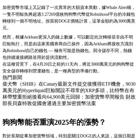
加密貨幣市場上又記錄了一次異常的大額資本異動，據Whale Alert稱，
一隻不明鯨魚將超過3.27269億枚狗狗幣代幣從Robinhood平台的冷錢包
轉移到一個不明地址。按當前DOGE價格計算，這筆金額約為3000萬美
元。
然而，根據Arkham更深入的鏈上數據，可以斷定此次轉移並非由不明
巨鯨執行，而是由這家美國券商自己操作，因為Arkham將接收方識別
為Robinhood自己的錢包 — 極有可能是熱錢包。與冷儲存不同，熱錢
包持續連接網路並用於提供流動性。
在這種背景下，在4月20日之前的11天內，將近3000萬美元的狗狗幣從
安全儲存轉移到營運錢包，是一種典型的準備行動。
熱門新聞
柴犬幣（SHIB）在Canary最新文件提交後獲得ETF機會，9030
萬美元的Hyperliquid巨鯨開設不尋常的XRP多頭，比特幣在布
林帶雙重拒絕後看向64,900美元回歸：加密貨幣早間報告 財政
部長貝森特敦促國會通過主要加密貨幣法案
狗狗幣能否重演2025年的漲勢？
對於長期從事加密貨幣領域，特別是關注DOGE的人來說，這個日期是