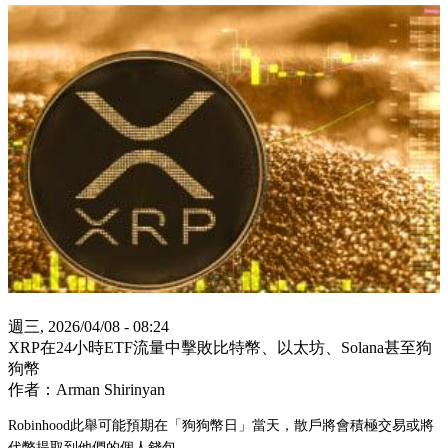
週三, 2026/04/08 - 08:24
XRP在24小時ETF流量中擊敗比特幣、以太坊、Solana甚至狗
狗幣
作者：Arman Shirinyan
Robinhood此舉可能預期在「狗狗幣日」當天，散戶將會積極交易或將
代幣提取到他們的個人錢包。