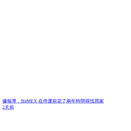
據報導，BitMEX 在停運前花了兩年時間尋找買家
2天前