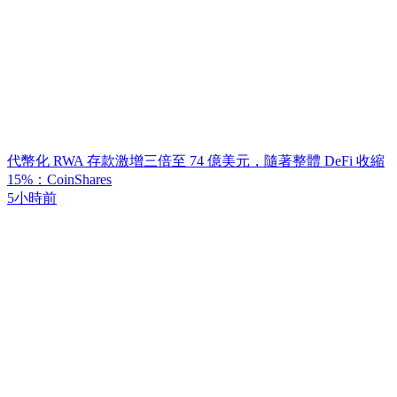
代幣化 RWA 存款激增三倍至 74 億美元，隨著整體 DeFi 收縮
15%：CoinShares
5小時前