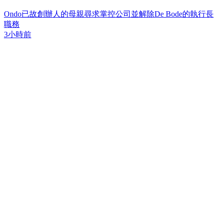
Ondo已故創辦人的母親尋求掌控公司並解除De Bode的執行長
職務
3小時前