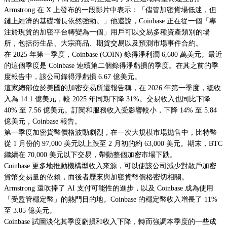
Armstrong 在 X 上發布的一段影片中表示：「儘管加密貨場低迷，但
鏈上經濟的基礎增長依然強勁。」他還說，Coinbase 正在從一個「專
注於現貨的加密平台轉變為一個」用戶可以交易多種資產類別的場
所，包括衍生品、大宗商品、期貨交易以及預測市場事件合約。
在 2025 年第一季度，Coinbase (COIN) 錄得淨利潤 6,600 萬美元。最近
的這個季度是 Coinbase 連續第二個錄得淨虧損的季度。在其之前的季
度報告中，該公司錄得淨虧損 6.67 億美元。
這家總部位於美國的加密交易所還報告稱，在 2026 年第一季度，總收
入為 14.1 億美元，較 2025 年同期下降 31%。交易收入也同比下降
40% 至 7.56 億美元。訂閱和服務收入受影響較小，下降 14% 至 5.84
億美元，Coinbase 報告。
第一季度加密貨幣價格波動劇烈，在一次大規模市場拋售中，比特幣
從 1 月份的 97,000 美元以上跌至 2 月初的約 63,000 美元。期末，BTC
繼續在 70,000 美元以下交易，帶動整個加密市場下跌。
Coinbase 更多地推動機構型收入來源，可以使該公司減少對散戶加密
貨幣交易量的依賴，而後者歷來與加密貨幣價格密切相關。
Armstrong 還吹捧了 AI 支付可能性的進步，以及 Coinbase 成為使用
「受監管穩定幣」的熱門目的地。Coinbase 的穩定幣收入增長了 11%
至 3.05 億美元。
Coinbase 試圖淡化其季度虧損和收入下降，轉而強調本季度的一些成