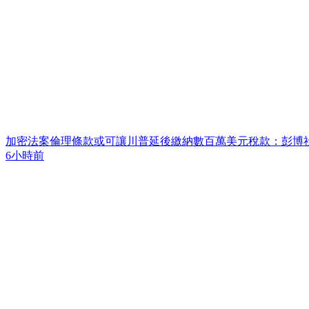
加密法案倫理條款或可讓川普延後繳納數百萬美元稅款：彭博
6小時前