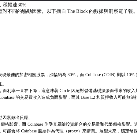
，漲幅達30%
同的驅動因素。以下摘自 The Block 的數據與洞察電子報
 年表現最佳的加密相關股票，漲幅約為 30%，而 Coinbase (COIN) 則以 
注。
 30%，而利率一直在下降，這意味著 Circle 因絕對儲備基礎擴張而帶來
oinbase 的交易費收入造成負面影響，而其 Base L2 和質押收入可能
動因素做出反應。
受現貨 BTC 價格影響，而 Coinbase 則受其風險投資組合的交易量和代
將 Coinbase 股票作為代理（proxy）來購買。展望未來，穩定幣採用論點