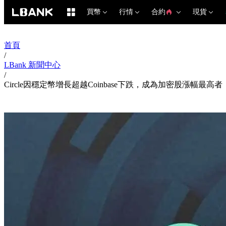
買幣
行情
合約
現貨
首頁
/
LBank 新聞中心
/
Circle因穩定幣增長超越Coinbase下跌，成為加密股漲幅最高者