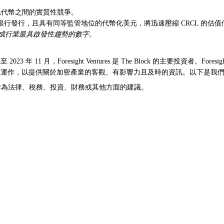
美元代幣之間的實質性競爭。
銀行發行，且具有同等監管地位的代幣化美元，將迅速壓縮 CRCL 的估值倍數（
深入了解構成行業最具啟發性趨勢的數字。
11 月，Foresight Ventures 是 The Block 的主要投資者。Fores
he Block 繼續獨立運作，以提供關於加密產業的客觀、有影響力且及時的資訊。以下
或意圖作為法律、稅務、投資、財務或其他方面的建議。