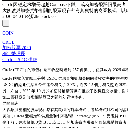
Circle因穩定幣增長超越Coinbase下跌，成為加密股漲幅最高者
大多數與加密貨幣相關的股票現在都有其獨特的商業模式，以應對不
2026-04-21
來源
:
theblock.co
COIN
CRCL
加密股票 2026
穩定幣增長
Circle USDC 供應
Circle (CRCL) 的市值在週五收盤時達到 257 億美元，使其成為 2026
Circle 的收入實際上是對 USDC 供應量和短期美國國債收益率的槓桿押
USDC 的流通供應量今年迄今增長了 3.7%，過去 12 個月增長超過
另一方面，2025 年 10 月的加密貨幣清算瀑布摧毀了投機性交易量，對 C
第二層觀察是加密相關股票之間的差異性本身。
展開圖表
大多數加密相關股票現在都有其獨特的商業模式，這些模式對不同的驅
例如，Circle 受穩定幣供應量和利率影響，Strategy (MSTR) 
幾年前，尋求超越現貨 BTC 或 ETH 的加密資產曝險的傳統機構投資者，可能會