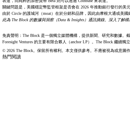
表達，而純粹的加密貨幣 Beta 則可以透過 Coinbase 來表達。
關鍵問題是，美國穩定幣監管框架是否會在 2026 年推動銀行發行的
由於 Circle 的護城河（moat）在於分銷和品牌，因此由摩根大通或美國
此為 The Block 的數據與洞察（Data & Insights）通訊摘錄。
免責聲明：The Block 是一個獨立媒體機構，提供新聞、研究和數據。截至 2023 年 
Foresight Ventures 的主要有限合夥人（anchor LP）。T
© 2026 The Block。保留所有權利。本文僅供參考。不應被視為
熱門閱讀