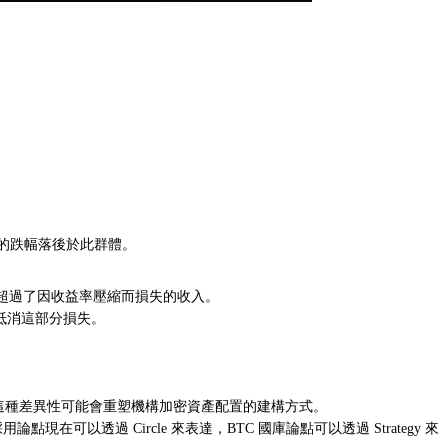
。
10% 的跌幅落後於此群體。
的收入超過了因收益率壓縮而損失的收入。
無法抵消這部分損失。
幣價格影響。這種差異性可能會重塑機構加密資產配置的建構方式。
現在可以透過 Circle 來表達，BTC 國庫論點可以透過 Strategy 來