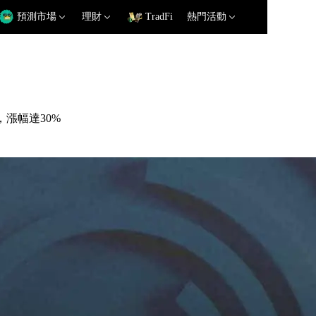
預測市場
理財
TradFi
熱門活動
，漲幅達30%