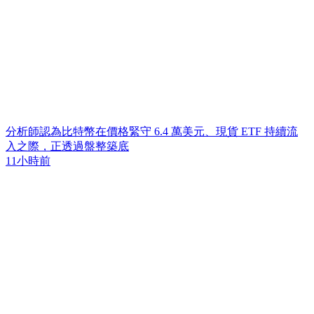
分析師認為比特幣在價格緊守 6.4 萬美元、現貨 ETF 持續流
入之際，正透過盤整築底
11小時前