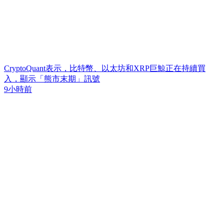
CryptoQuant表示，比特幣、以太坊和XRP巨鯨正在持續買
入，顯示「熊市末期」訊號
9小時前