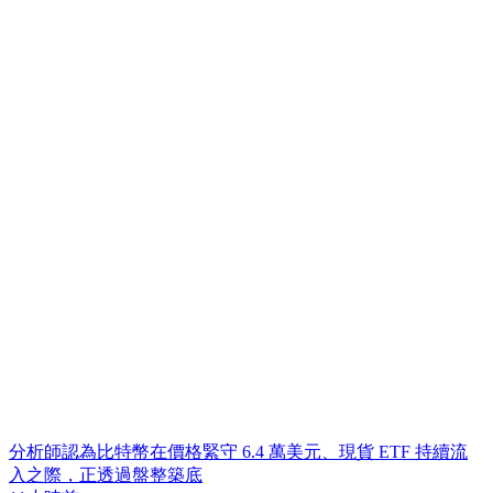
分析師認為比特幣在價格緊守 6.4 萬美元、現貨 ETF 持續流
入之際，正透過盤整築底