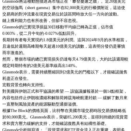
Glassnode將這種動態描述為市場正在「攀登憂慮之牆」。近20億美元
的空頭伽馬（short gamma）集中在82,000美元的行權價附近，這迫使
交易商的對沖流量在現貨交易位於該區間時放大任一方向的波動。
鏈上獲利能力也有所改善，但卻不容忽視。
Glassnode的已實現淨損益30日移動平均線已轉為正值，佔市值
0.003%，從二月中旬的-0.027%低點回升。
長期持有者每天實現約1.8億美元的利潤。這與2024年9月的水準相當，
且遠低於週期高峰期每天超過10億美元的讀數，這表明分發仍是審慎
而非激進的。
然而，整個市場的總已實現損失仍達每天4.79億美元，大約比該週期較
穩定時期特有的2億美元基準線高出140%。
Glassnode表示，需要持續壓縮回到2億美元的門檻以下，才能確認拋售
耗盡正在發生。
宏觀背景也轉向支持性。
對美國與伊朗正式和平協議的希望 — 該協議據報基於一個14點框架，
內容包括停止伊朗核濃縮和解除荷姆茲海峽航運封鎖 — 緩解了數月來
一直壓制風險資產的能源驅動型通膨溢價。
根據The Block的價格頁面，比特幣在美國市場交易時段交易價格略低
於80,000美元。Glassnode表示，突破85,200美元，並得到持續的現貨需
求和賣方壓力緩解的支持，才能確認復甦具有結構性基礎。
Glassnode分析師寫道：「現貨需求和ETF資金流入正在重建，表明多