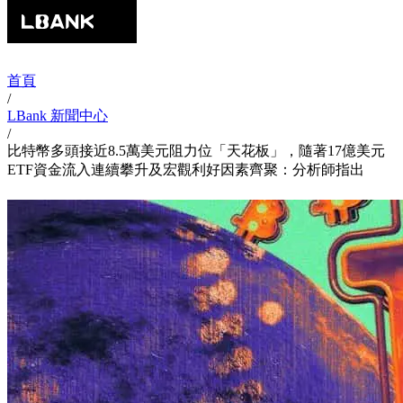
首頁
/
LBank 新聞中心
/
比特幣多頭接近8.5萬美元阻力位「天花板」，隨著17億美元
ETF資金流入連續攀升及宏觀利好因素齊聚：分析師指出