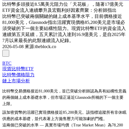
比特幣多頭接近8.5萬美元阻力位「天花板」，隨著17億美元
ETF資金流入連續攀升及宏觀利好因素齊聚：分析師指出
比特幣已突破兩個關鍵的鏈上成本基準水平，目前價格接近
81,000美元，Glassnode指出活躍實現價格85,200美元是市場必
須突破的下一個主要結構性阻力。現貨比特幣ETF的資金流入
連續第五天延續，五天累計流入達到16.9億美元，是自2025年
7月以來最長的此類連續流入紀錄。
2026-05-08
來源
:
theblock.co
BTC
現貨比特幣ETF
比特幣價格阻力
鏈上市場分析
比特幣交易價格接近81,000美元，並已突破分析師認為具有結構性意義
的兩個鏈上成本基礎水準，但市場正逼近Glassnode所稱的下一個主要
上限。
該加密貨幣的活躍已實現價格接近85,200美元。該指標追蹤所有非休眠
供應的成本基礎，並代表著上方拋售壓力可能加劇的門檻。
這兩個已突破的水準 — 真實市場均價（True Market Mean）為78,200