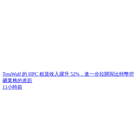
TeraWulf 的 HPC 租賃收入躍升 52%，進一步拉開與比特幣挖
礦業務的差距
11小時前