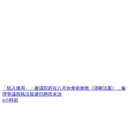
「陷入僵局」：參議院趕在八月休會前搶救《清晰法案》，倫
理爭議與執法疑慮仍懸而未決
6小時前