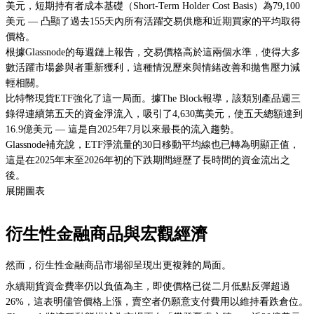
美元，短期持有者成本基礎（Short-Term Holder Cost Basis）為79,100
美元 — 凸顯了過去155天內所有活躍交易供應和近期買家的平均取得
價格。
根據Glassnode的每週鏈上報告，交易價格高於這兩個水準，使得大多
數活躍市場參與者重新獲利，這種情況歷來與情緒改善和拋售壓力減
輕相關。
比特幣現貨ETF強化了這一局面。據The Block報導，該類別產品週三
錄得連續第五天的資金淨流入，吸引了4,630萬美元，使五天總額達到
16.9億美元 — 這是自2025年7月以來最長的流入趨勢。
Glassnode補充說，ETF淨流量的30日移動平均線也已轉為明顯正值，
這是在2025年末至2026年初的下跌期間經歷了長時間的資金流出之
後。
展開圖表
衍生性金融商品與宏觀經濟
然而，衍生性金融商品市場卻呈現出更複雜的局面。
永續期貨資金費率仍以負值為主，即使價格已從二月低點反彈超過
26%，這表明儘管價格上漲，賣空者仍願意支付費用以維持看跌倉位。