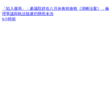
「陷入僵局」：參議院趕在八月休會前搶救《清晰法案》，倫
理爭議與執法疑慮仍懸而未決
6小時前