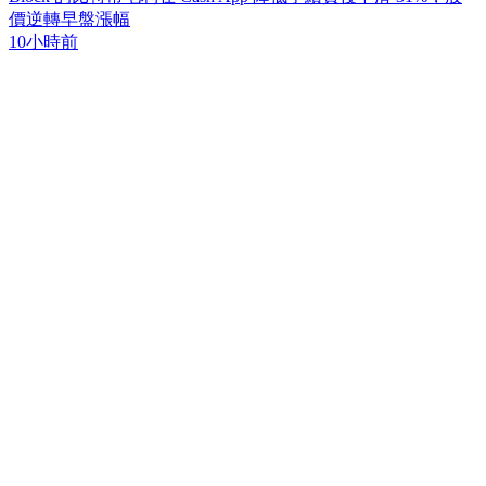
價逆轉早盤漲幅
10小時前