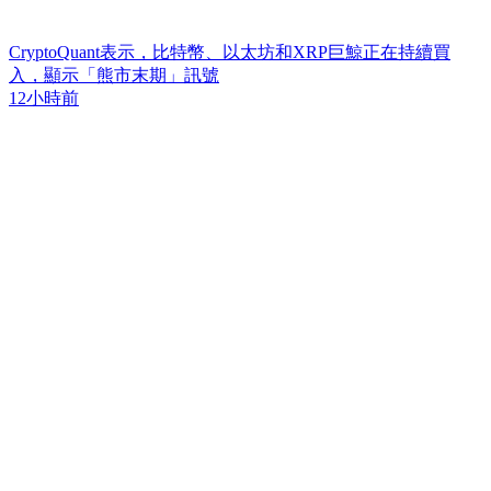
CryptoQuant表示，比特幣、以太坊和XRP巨鯨正在持續買
入，顯示「熊市末期」訊號
12小時前