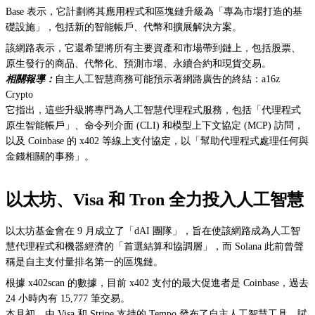
Base 表示，它計劃將其應用程式和區塊鏈升級為「專為市場打造的基
礎設施」，包括新的智能帳戶、代幣和擴展解決方案。
該網路表示，它還希望將所有主要資產和市場帶到鏈上，包括股票、
原生發行的商品、代幣化、預測市場、永續合約和現貨交易。
相關報導：
自主人工智慧商務可能預示著網路廣告的終結：a16z
Crypto
它指出，這些升級將專門為人工智慧代理程式服務，包括「代理程式
原生智能帳戶」、命令列介面 (CLI) 和模型上下文協定 (MCP) 訪問，
以及 Coinbase 的 x402 等線上支付協定，以「幫助代理程式處理任何與
金錢相關的事務」。
以太坊、Visa 和 Tron 全力投入人工智慧
以太坊基金會在 9 月成立了「dAI 團隊」，旨在使該網路成為人工智
慧代理程式和機器經濟的「首選結算和協調層」，而 Solana 此前曾聲
稱是自主支付量排名第一的區塊鏈。
根據 x402scan 的數據，目前 x402 支付的最大促進者是 Coinbase，過去
24 小時內有 15,777 筆交易。
本月初，由 Visa 和 Stripe 支持的 Tempo 發布了自主人工智慧工具，賦