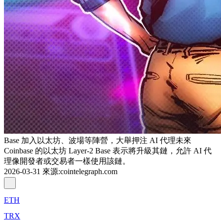
Base 加入以太坊、波場等陣營，大舉押注 AI 代理未來
Coinbase 的以太坊 Layer-2 Base 表示將升級其鏈，允許 AI 代
理像開發者或交易者一樣使用該鏈。
2026-03-31
來源
:
cointelegraph.com
ETH
TRX