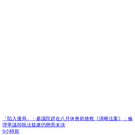
「陷入僵局」：參議院趕在八月休會前搶救《清晰法案》，倫
理爭議與執法疑慮仍懸而未決
9小時前