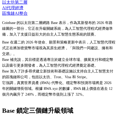
以太坊第二層
AI代理經濟
區塊鏈AI整合
Coinbase 的以太坊第二層網路 Base 表示，作為其新發布的 2026 年路
線圖的一部分，它正在升級關鍵系統，為人工智慧代理程式經濟做準
備，加入了支援日益壯大的自主人工智慧生態系統的競賽。
Base 在週二的 2026 年使命、願景和策略更新中表示，人工智慧代理程
式正在將加密貨幣市場視為其原生經濟，「與我們一同建設、擁有和
交易」。
Base 補充說，其目標是透過專注於建立全球市場、擴展支付和穩定幣
以及吸引更多開發者，為人工智慧代理程式經濟奠定基礎。
Base 加入了許多尋求建立新技術和基礎設施以支持自主人工智慧支付
的區塊鏈和公司，包括以太坊、Tron、Visa 和 Stripe。
它強調，真實世界資產 (RWA) 代幣化、穩定幣和預測市場將是 2026
年的關鍵增長領域。根據 RWA.xyz 的數據，RWA 鏈上價值在過去 12
個月內飆升了 240%，而穩定幣市值則上漲了 32%。
Base 鎖定三個鏈升級領域