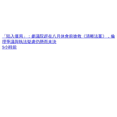
「陷入僵局」：參議院趕在八月休會前搶救《清晰法案》，倫
理爭議與執法疑慮仍懸而未決
9小時前