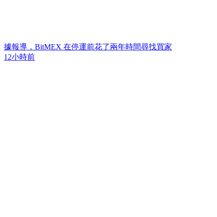
據報導，BitMEX 在停運前花了兩年時間尋找買家
12小時前