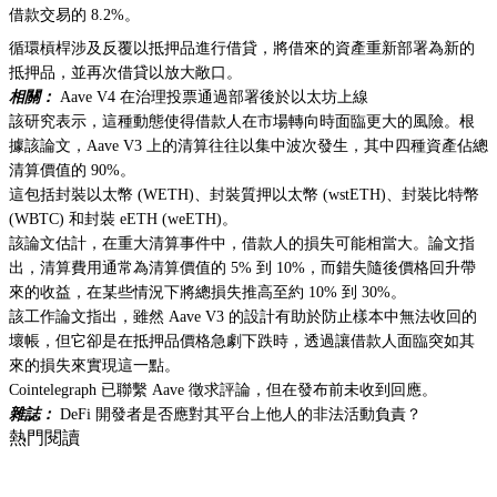
借款交易的 8.2%。
循環槓桿涉及反覆以抵押品進行借貸，將借來的資產重新部署為新的
抵押品，並再次借貸以放大敞口。
相關：
Aave V4 在治理投票通過部署後於以太坊上線
該研究表示，這種動態使得借款人在市場轉向時面臨更大的風險。根
據該論文，Aave V3 上的清算往往以集中波次發生，其中四種資產佔總
清算價值的 90%。
這包括封裝以太幣 (WETH)、封裝質押以太幣 (wstETH)、封裝比特幣
(WBTC) 和封裝 eETH (weETH)。
該論文估計，在重大清算事件中，借款人的損失可能相當大。論文指
出，清算費用通常為清算價值的 5% 到 10%，而錯失隨後價格回升帶
來的收益，在某些情況下將總損失推高至約 10% 到 30%。
該工作論文指出，雖然 Aave V3 的設計有助於防止樣本中無法收回的
壞帳，但它卻是在抵押品價格急劇下跌時，透過讓借款人面臨突如其
來的損失來實現這一點。
Cointelegraph 已聯繫 Aave 徵求評論，但在發布前未收到回應。
雜誌：
DeFi 開發者是否應對其平台上他人的非法活動負責？
熱門閱讀