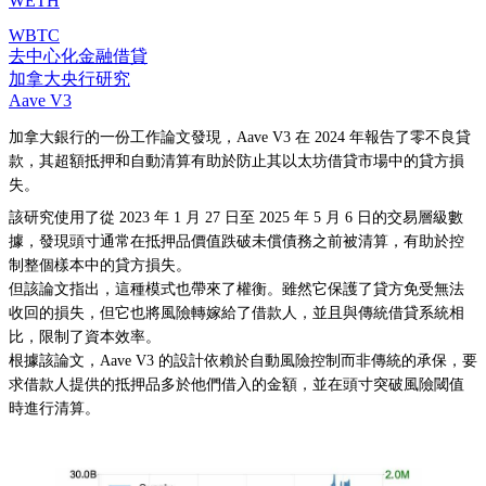
WETH
WBTC
去中心化金融借貸
加拿大央行研究
Aave V3
加拿大銀行的一份工作論文發現，Aave V3 在 2024 年報告了零不良貸
款，其超額抵押和自動清算有助於防止其以太坊借貸市場中的貸方損
失。
該研究使用了從 2023 年 1 月 27 日至 2025 年 5 月 6 日的交易層級數
據，發現頭寸通常在抵押品價值跌破未償債務之前被清算，有助於控
制整個樣本中的貸方損失。
但該論文指出，這種模式也帶來了權衡。雖然它保護了貸方免受無法
收回的損失，但它也將風險轉嫁給了借款人，並且與傳統借貸系統相
比，限制了資本效率。
根據該論文，Aave V3 的設計依賴於自動風險控制而非傳統的承保，要
求借款人提供的抵押品多於他們借入的金額，並在頭寸突破風險閾值
時進行清算。