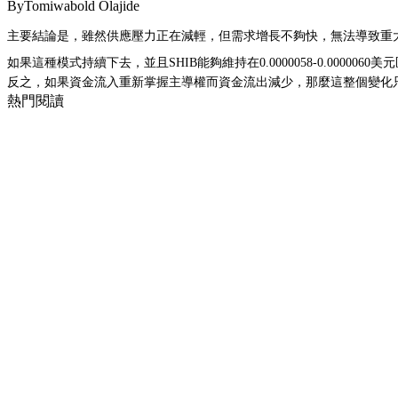
ByTomiwabold Olajide
主要結論是，雖然供應壓力正在減輕，但需求增長不夠快，無法導致重
如果這種模式持續下去，並且SHIB能夠維持在0.0000058-0.00000
反之，如果資金流入重新掌握主導權而資金流出減少，那麼這整個變化只
熱門閱讀