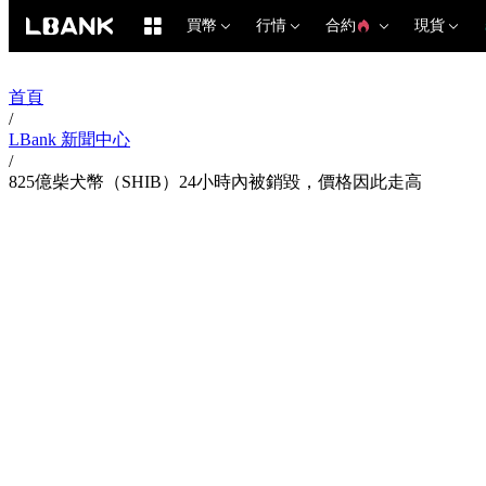
買幣
行情
合約
現貨
首頁
/
LBank 新聞中心
/
825億柴犬幣（SHIB）24小時內被銷毀，價格因此走高