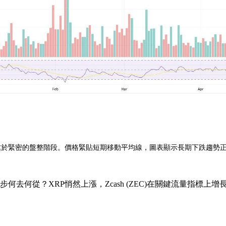
美元，仍處於緊密的盤整階段。價格緊貼短期移動平均線，圖表顯示長期下跌
一步何去何從？XRP悄然上漲，Zcash (ZEC)在關鍵流量指標上增