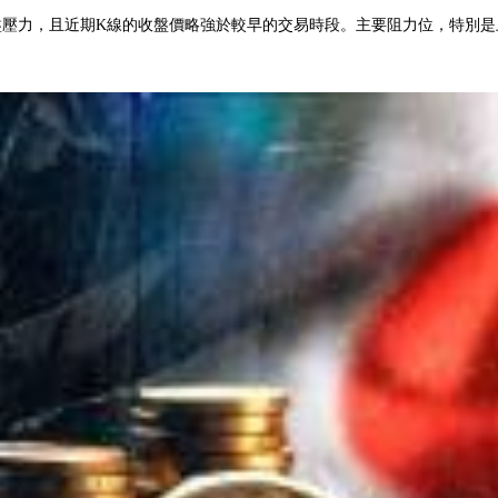
盤壓力，且近期K線的收盤價略強於較早的交易時段。主要阻力位，特別