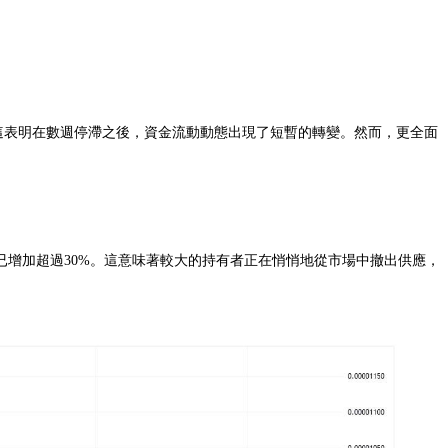
撤出，這表明在數週停滯之後，資金流動動態出現了短暫的轉變。然而，更全面
已增加超過30%。這意味著較大的持有者正在悄悄地從市場中撤出供應，