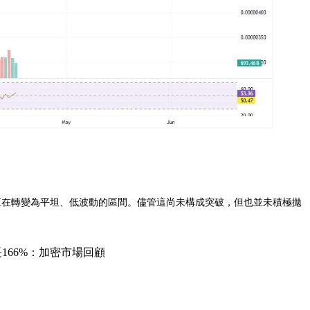
趨勢正在轉變為平坦、低波動的區間。儘管這尚未構成突破，但也並未積極拋
長166%：加密市場回顧