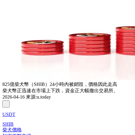
825億柴犬幣（SHIB）24小時內被銷毀，價格因此走高
柴犬幣正迅速在市場上下跌，資金正大幅撤出交易所。
2026-04-16
來源
:
u.today
USDT
SHIB
柴犬價格