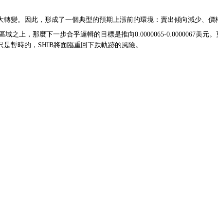
大轉變。因此，形成了一個典型的預期上漲前的環境：賣出傾向減少、價
60美元區域之上，那麼下一步合乎邏輯的目標是推向0.0000065-0.000
是暫時的，SHIB將面臨重回下跌軌跡的風險。