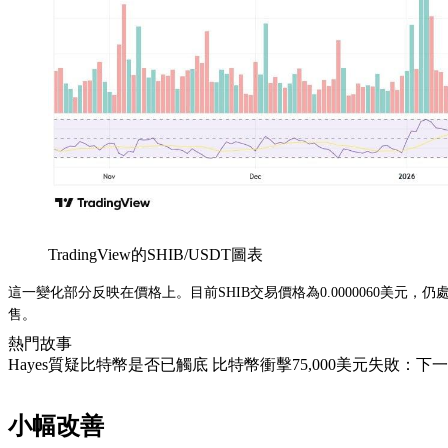
TradingView的SHIB/USDT圖表
這一變化部分反映在價格上。目前SHIB交易價格為0.0000060
售。
熱門故事
Hayes質疑比特幣是否已觸底 比特幣衝擊75,000美元失敗：下
小幅改善