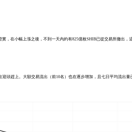
數據證實，在小幅上漲之後，不到一天內約有825億枚SHIB已從交易所
迎頭趕上。大額交易流出（前10名）也在逐步增加，且七日平均流出量