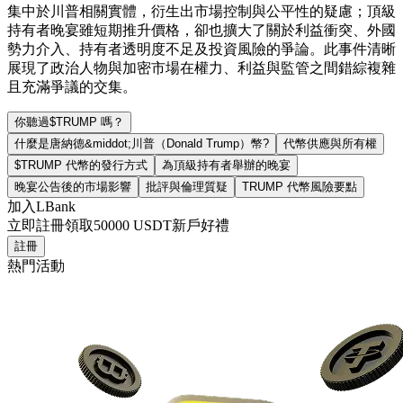
集中於川普相關實體，衍生出市場控制與公平性的疑慮；頂級
持有者晚宴雖短期推升價格，卻也擴大了關於利益衝突、外國
勢力介入、持有者透明度不足及投資風險的爭論。此事件清晰
展現了政治人物與加密市場在權力、利益與監管之間錯綜複雜
且充滿爭議的交集。
你聽過$TRUMP 嗎？
什麼是唐納德&middot;川普（Donald Trump）幣?
代幣供應與所有權
$TRUMP 代幣的發行方式
為頂級持有者舉辦的晚宴
晚宴公告後的市場影響
批評與倫理質疑
TRUMP 代幣風險要點
加入LBank
立即註冊領取
50000 USDT
新戶好禮
註冊
熱門活動