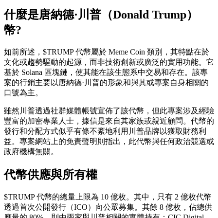
什麼是唐納德·川普（Donald Trump）
幣?
如前所述，$TRUMP 代幣屬於 Meme Coin 類別，其特點在於
文化或趨勢驅動的起源，而非技術創新或廣泛的實用功能。它
基於 Solana 區塊鏈，使其能在該生態系中交易和存在。該專
案的行銷主要以唐納德·川普的形象和與其或專案自身相關的
口號為主。
雖然川普透過社群媒體帳號宣佈了該代幣，但此專案涉及經驗
豐富的加密專業人士，據信是來自其家族或親近顧問。代幣的
發行和分配方式似乎有條不紊地利用川普品牌以獲取財務利
益。專案網站上的免責聲明則指出，此代幣與任何政治競選或
政府機構無關。
代幣供應與所有權
$TRUMP 代幣的總量上限為 10 億枚。其中，只有 2 億枚代幣
透過首次公開發行（ICO）向公眾募集。其餘 8 億枚，佔總供
應量的 80%，則由兩家與川普相關的實體持有：CIC Digital