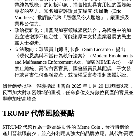
幣純為投機」的刻板印象，損害推動具實用性的區塊鏈
專案的努力。知名加密評論員艾瑞克·沃爾斯（Eric
Voorhees）批評該代幣「愚蠢又令人尷尬」，嚴重損及
業界公信力。
政治複雜化：川普與加密領域緊密結合，為國會中的加
密立法增添不確定性，可能讓原本支持產業發展的民主
黨人士卻步。
立法動向：眾議員山姆·利卡多（Sam Liccardo）提出
《現代恩惠與不當行為執行法案》（Modern Emoluments
and Malfeasance Enforcement Act，簡稱 MEME Act），擬
禁止總統、高階白宮官員、國會議員及其配偶、子女發
行或背書任何金融資產，並授權受害者提起集體訴訟。
儘管飽受批評，報導指出川普自 2025 年 1 月 20 日就職以來，
反而加大對加密領域的重視，任命多位支持數位資產的官員並
舉辦加密高峰會。
TRUMP 代幣風險要點
$TRUMP 代幣作為一款高波動性的 Meme Coin，發行時機恰
逢川普就職前夕，並充分利用其強大的品牌效應。其代幣高度