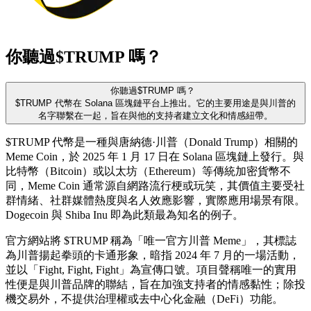
你聽過$TRUMP 嗎？
你聽過$TRUMP 嗎？
$TRUMP 代幣在 Solana 區塊鏈平台上推出。它的主要用途是與川普的
名字聯繫在一起，旨在與他的支持者建立文化和情感紐帶。
$TRUMP 代幣是一種與唐納德·川普（Donald Trump）相關的
Meme Coin，於 2025 年 1 月 17 日在 Solana 區塊鏈上發行。與
比特幣（Bitcoin）或以太坊（Ethereum）等傳統加密貨幣不
同，Meme Coin 通常源自網路流行梗或玩笑，其價值主要受社
群情緒、社群媒體熱度與名人效應影響，實際應用場景有限。
Dogecoin 與 Shiba Inu 即為此類最為知名的例子。
官方網站將 $TRUMP 稱為「唯一官方川普 Meme」，其標誌
為川普揚起拳頭的卡通形象，暗指 2024 年 7 月的一場活動，
並以「Fight, Fight, Fight」為宣傳口號。項目聲稱唯一的實用
性便是與川普品牌的聯結，旨在加強支持者的情感黏性；除投
機交易外，不提供治理權或去中心化金融（DeFi）功能。