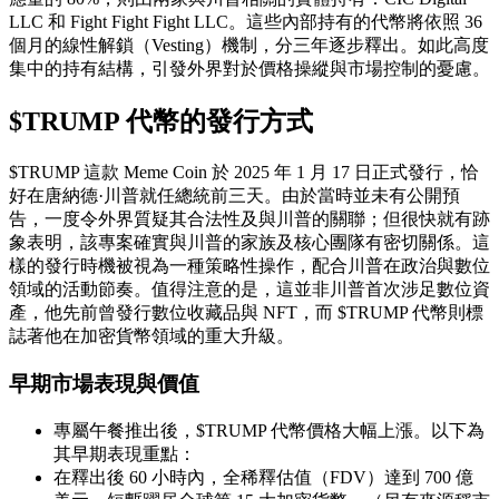
LLC 和 Fight Fight Fight LLC。這些內部持有的代幣將依照 36
個月的線性解鎖（Vesting）機制，分三年逐步釋出。如此高度
集中的持有結構，引發外界對於價格操縱與市場控制的憂慮。
$TRUMP 代幣的發行方式
$TRUMP 這款 Meme Coin 於 2025 年 1 月 17 日正式發行，恰
好在唐納德·川普就任總統前三天。由於當時並未有公開預
告，一度令外界質疑其合法性及與川普的關聯；但很快就有跡
象表明，該專案確實與川普的家族及核心團隊有密切關係。這
樣的發行時機被視為一種策略性操作，配合川普在政治與數位
領域的活動節奏。值得注意的是，這並非川普首次涉足數位資
產，他先前曾發行數位收藏品與 NFT，而 $TRUMP 代幣則標
誌著他在加密貨幣領域的重大升級。
早期市場表現與價值
專屬午餐推出後，$TRUMP 代幣價格大幅上漲。以下為
其早期表現重點：
在釋出後 60 小時內，全稀釋估值（FDV）達到 700 億