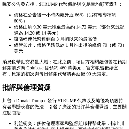
晚宴公告發布後，$TRUMP 代幣價格與交易量均顯著攀升：
價格在公告後一小時內飆升近 66％（另有報導稱約
60％）
價格由約 9.30 美元漲至最高約 14.72 美元（部分來源記
錄為 14.20 或 14 美元）
該漲幅使代幣達到自 3 月初以來的最高價
儘管如此，價格仍遠低於 1 月推出後的峰值 70（或 73）
美元
消息也帶動交易量大增；在此之前，項目方相關錢包曾在預期
解鎖前夕向 Coinbase 提領約 460 萬美元，官方帳號後續宣
布，原定的初次與每日解鎖代幣將再延後 90 天鎖定。
批評與倫理質疑
川普（Donald Trump）發行 $TRUMP 代幣以及隨後為頂級持
有者舉辦晚宴的做法，引發了廣泛的批評與倫理爭議，主要關
注點包括：
利益衝突：多位倫理專家和監督組織抨擊此舉，指出川