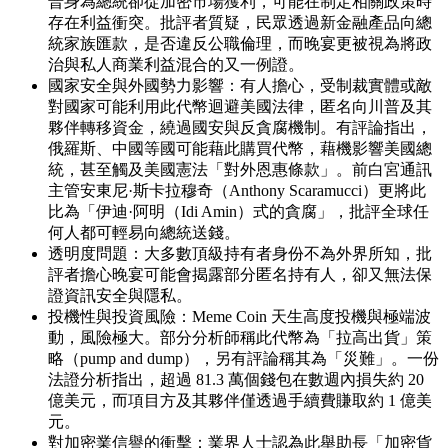
普身為總統卻從加密市場獲利，可能在制定相關政策時
存在利益衝突。批評者質疑，民眾透過新金融產品向總
統家族匯款，是否違反公職倫理，而晚宴更被視為將政
治與私人商業利益混合的又一例證。
國家安全與外國勢力影響：有人擔心，受制裁實體或敵
對國家可能利用此代幣迴避美國法律，匿名向川普及其
夥伴轉移資金，繞過國安與反貪腐機制。有評論指出，
俄羅斯、中國等國可能藉此購買代幣，藉機影響美國總
統，甚至觸及美國憲法「對外恩惠條款」。前白宮通訊
主管安東尼·斯卡拉穆奇（Anthony Scaramucci）更將此
比為「伊迪·阿明（Idi Amin）式的貪腐」，批評全球任
何人都可輕易向總統送錢。
透明度問題：大多數頂級持有者身份不為外界所知，批
評者擔心晚宴可能會揭露部分匿名持有人，卻又無法保
證資訊安全與隱私。
投機性與投資風險：Meme Coin 天生高度投機與極端波
動，風險極大。部分分析師稱此代幣為「拉高出貨」策
略（pump and dump），另有評論稱其為「災難」。一份
法證分析指出，超過 81.3 萬個錢包在數週內損失約 20
億美元，而項目方及其夥伴僅透過手續費賺取約 1 億美
元。
對加密業信譽的衝擊：業界人士認為此舉助長「加密貨