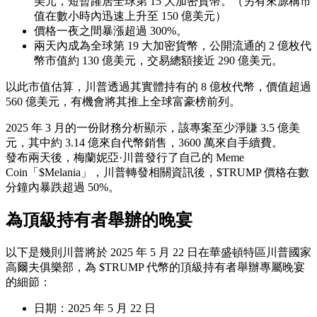
美元，短暫躍居全球第 15 大加密貨幣。（另有來源稱市
值在數小時內迅速上升至 150 億美元）
價格一夜之間暴漲超過 300%。
兩天內成為全球第 19 大加密貨幣，公開流通的 2 億枚代
幣市值約 130 億美元，交易總額接近 290 億美元。
以此市值估算，川普透過其實體持有的 8 億枚代幣，價值超過
560 億美元，有機會將其推上全球富豪榜前列。
2025 年 3 月的一份財務分析顯示，該專案至少淨賺 3.5 億美
元，其中約 3.14 億來自代幣銷售，3600 萬來自手續費。
發布兩天後，梅蘭妮亞·川普發行了自己的 Meme
Coin「$Melania」，川普轉發相關資訊後，$TRUMP 價格在數
分鐘內暴跌超過 50%。
為頂級持有者舉辦的晚宴
以下是幾則川普將於 2025 年 5 月 22 日在華盛頓特區川普國家
高爾夫俱樂部，為 $TRUMP 代幣的頂級持有者舉辦專屬晚宴
的細節：
日期：2025 年 5 月 22 日