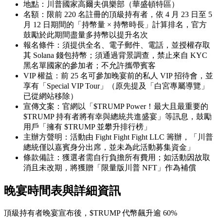
地點：川普國家高爾夫俱樂部（華盛頓特區）
名額：限前 220 名註冊的頂級持有者，依 4 月 23 日至 5
月 12 日期間的「持幣量 × 持幣時長」計算排名，官方
鼓勵於此期間盡量多持幣以提升名次
報名條件：須提供全名、電子郵件、電話，並授權存取
其 Solana 錢包持幣；須通過背景調查，禁止來自 KYC
黑名單國家的參加者；不允許攜帶賓客
VIP 權益：前 25 名可參加晚宴前的私人 VIP 招待會，並
享有「Special VIP Tour」（原先提及「白宮專屬導覽」
已從網站移除）
宣傳文案：官網以「$TRUMP Power！最大且最重要的
$TRUMP 持有者將有幸與總統共進盛宴」等訊息，鼓勵
用戶「擁有 $TRUMP 並攀升排行榜」
主辦方聲明：活動由 Fight Fight Fight LLC 籌辦，「川普
總統僅以嘉賓身分出席，並未為此活動募集資金」
條款備註：獲選者需自行負擔所有費用；如活動因故取
消且未改期，將獲贈「限量版川普 NFT」作為補償
晚宴時間表與詳細資訊
頂級持有者晚宴宣布後，$TRUMP 代幣飆升逾 60%