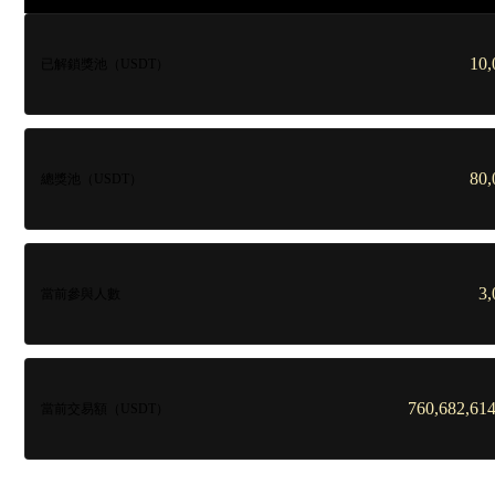
10,
已解鎖獎池（USDT）
80,
總獎池（USDT）
3,
當前參與人數
760,682,614
當前交易額（USDT）