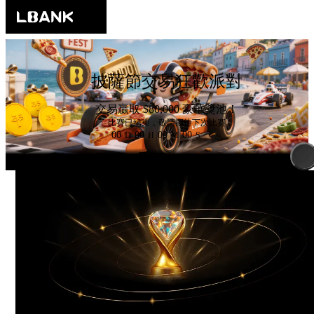
披薩節交易狂歡派對
交易贏取
$80,000
豪華獎池！
比賽已結束，敬請期待下次比賽
00
00
00
00
D
H
M
S
已結束
本期總獎池