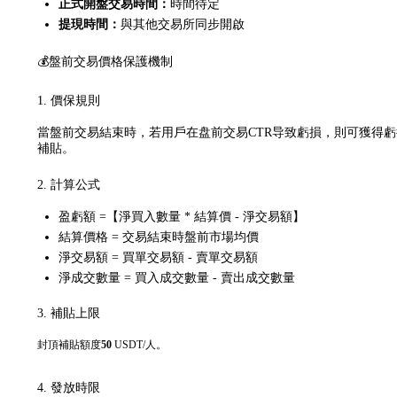
正式開盤交易時間：
時間待定
提現時間：
與其他交易所同步開啟
💰盤前交易價格保護機制
1. 價保規則
當盤前交易結束時，若用戶在盘前交易CTR导致虧損，則可獲得虧
補貼。
2. 計算公式
盈虧額 =【淨買入數量 * 結算價 - 淨交易額】
結算價格 = 交易結束時盤前市場均價
淨交易額 = 買單交易額 - 賣單交易額
淨成交數量 = 買入成交數量 - 賣出成交數量
3. 補貼上限
封頂補貼額度
50
USDT/人。
4. 發放時限