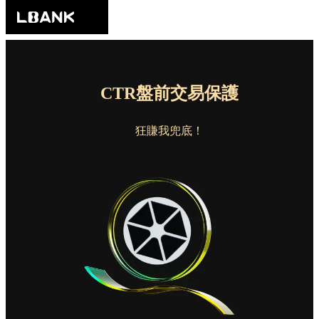
CTR盤前交易保護
狂賺我兜底！