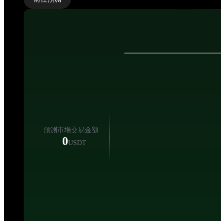
準備好了嗎？
暢玩遊戲，贏取豪禮！
開始遊戲（1 次）
一鍵暢玩（5 次）
預測市場交易金額
0
USDT