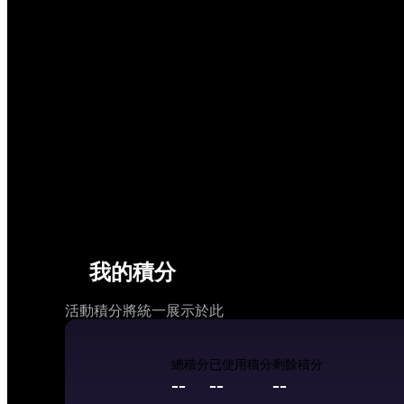
我的積分
活動積分將統一展示於此
總積分
已使用積分
剩餘積分
--
--
--