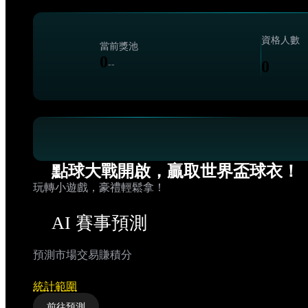
資格人數
當前獎池
0
0
--
點球大戰開啟，贏取世界盃球衣！
玩轉小遊戲，豪禮輕鬆拿！
AI 賽事預測
預測市場交易賺積分
預測獎勵
統計範圍
前往預測