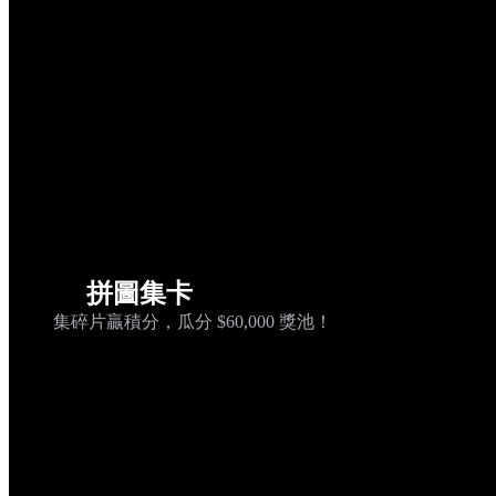
拼圖集卡
集碎片贏積分，瓜分 $60,000 獎池！