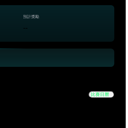
預計獎勵
--
比賽日曆