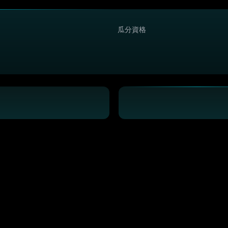
瓜分資格
剩餘抽獎次數
×0
暫無數據