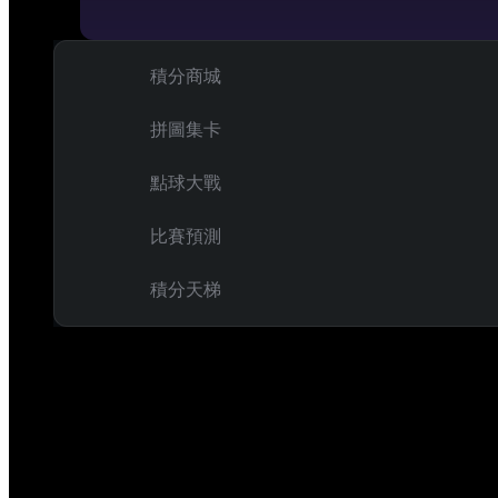
積分商城
拼圖集卡
點球大戰
比賽預測
積分天梯