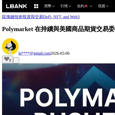
買幣
行情
合約
現貨
區塊鏈技術
投資與交易
DeFi, NFT, and Web3
Polymarket 在持續與美國商品期貨交
lu****@gmail.com
2026-05-06
0