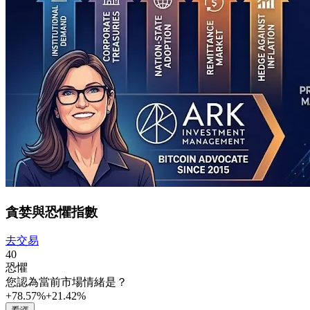
貪婪與恐懼指數
去交易
40
恐懼
您認為當前市場情緒是？
+78.57%
+21.42%