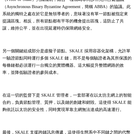
（Asynchronous Binary Byzantine Agreement，簡稱 ABBA）的協議。此
系統的獨特之處在於它是無領導者的，意味著沒有單一節點被指定來
提議區塊。相反，所有節點都有平等的機會提出區塊，這防止了共
謀，維持公平，並在出現延遲時仍保障網絡安全。
另一個關鍵組成部分是虛擬子節點。SKALE 採用容器化架構，允許單
一驗證節點同時運行多個 SKALE 鏈，而不是每個驗證者為其所保護的
每條鏈都必須運行一台獨立的實體機器。這大幅提升整體網路的效
率，並降低驗證者的參與成本。
在這一切的監督下是 SKALE 管理者，一套部署在以太坊主網上的智能
合約，負責節點管理、質押，以及鏈的創建和銷毀。這使得 SKALE 能
夠依託以太坊的安全性，同時實現單靠主網無法達成的高速運行。
最後，SKALE 支援跨鏈訊息傳遞，這使得生態系中不同鏈之間的代幣