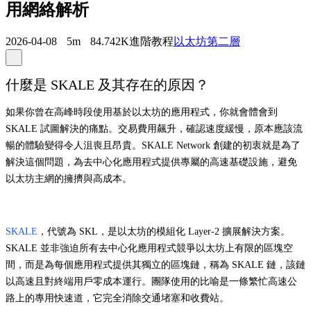
用網絡解析
2026-04-08
5m
84.742K
進階教程
以太坊第二層
什麼是 SKALE 及其存在的原因？
如果你曾在高峰時段使用基於以太坊的應用程式，你就會體會到
SKALE 試圖解決的痛點。交易費用飆升，確認速度緩慢，原本應該流
暢的體驗變得令人沮喪且昂貴。SKALE Network 創建的初衷就是為了
解決這個問題，為去中心化應用程式提供專屬的高速基礎設施，避免
以太坊主網的擁擠與高成本。
SKALE
，代號為 SKL，是以太坊的模組化 Layer-2 擴展解決方案。
SKALE 並非強迫所有去中心化應用程式競爭以太坊上有限的區塊空
間，而是為每個應用程式提供其獨立的區塊鏈，稱為 SKALE 鏈，該鏈
以高速且對終端用戶零成本運行。團隊使用的比喻是一條繁忙高速公
路上的專用快速道，它完全消除交通堵塞和收費站。