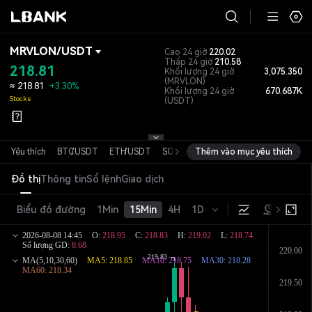
MRVLON
/
USDT
Cao 24 giờ
220.02
Thấp 24 giờ
210.58
218.81
Khối lượng 24 giờ
3,075.350
(MRVLON)
≈
218.81
+3.30%
Khối lượng 24 giờ
670.687K
Stocks
(USDT)
Yêu thích
BTC
/
USDT
ETH
/
USDT
SOL
/
USDT
Thêm vào mục yêu thích
XRP
/
USDT
DOGE
/
USD
Đồ thị
Thông tin
Sổ lệnh
Giao dịch
Biểu đồ đường
1Min
15Min
4H
1D