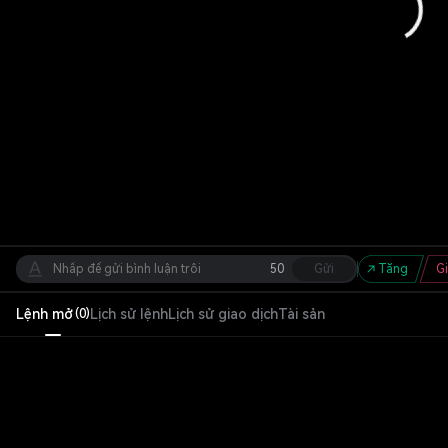
50
Gửi
Tăng
G
Lệnh mở
Lịch sử lệnh
Lịch sử giao dịch
Tài sản
(
0
)