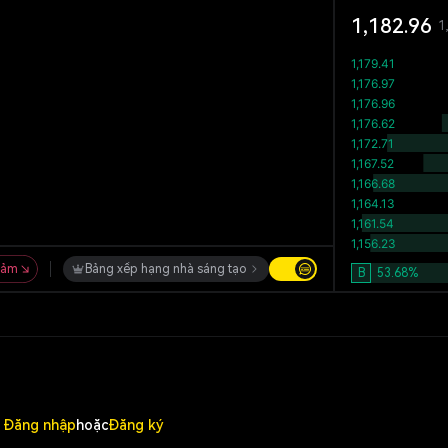
1,182.96
1
iảm
Bảng xếp hạng nhà sáng tạo
B
53.68
%
Đăng nhập
hoặc
Đăng ký