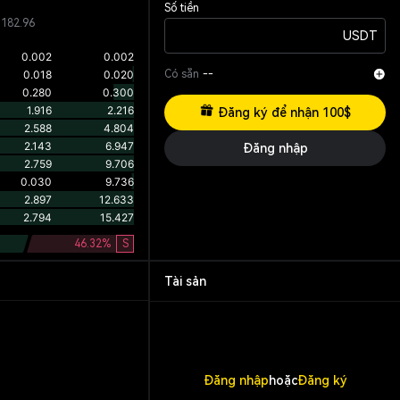
Số tiền
,182.96
USDT
Có sẵn
--
Đăng ký để nhận 100$
Đăng nhập
46.32
%
S
Tài sản
Đăng nhập
hoặc
Đăng ký