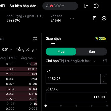
dFi
Sự kiện hấp dẫn
DOOM
Khối lượng 24 giờ
(USDT)
Vốn hóa
754.969K
5.167M
ịch
Giao dịch
200x
0.01
Tổng cộng
Mua
Bán
ượng
(
LLYON
)
Tổng cộng (LLYON)
Giới hạn
Thị trường
Kích hoạt
OCO
Giá
Số lượng
LLYON