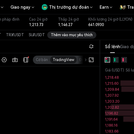
Giao ngay
Thị trường dự đoán
Earn
Tra
n pháp định
Cao 24 giờ
Thấp 24 giờ
Khối lượng 24 giờ
(LLYON)
1,213.73
1,146.27
641.0930
T
TRX
/
USDT
SUI
/
USDT
Thêm vào mục yêu thích
Sổ lệnh
Giao d
Cơ bản
TradingView
Độ sâu
Vốn hóa
Giá
(
USDT
)
Số l