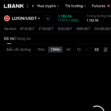
Mua crypto
Thị trường
Futures
1,182.96
Tương đương tiề
LLYON
/
USDT
11.97
(
+1.02%
)
1,182.96
Thẻ token
Stocks
Yêu thích
BTC
/
USDT
ETH
/
USDT
SOL
/
USDT
XRP
/
USDT
DOGE
/
USD
Đồ thị
Thông tin
Biểu đồ đường
1Min
15Min
4H
1D