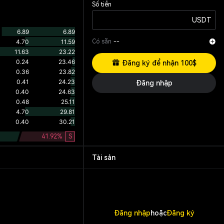
Số tiền
USDT
Có sẵn
--
Đăng ký để nhận 100$
Đăng nhập
41.92
%
S
Tài sản
Đăng nhập
hoặc
Đăng ký