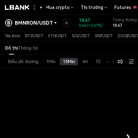
Mua crypto
Thị trường
Futures
18.67
Tương đương t
BMNRON
/
USDT
0.44
(
+2.41%
)
18.67
Vốn hóa
930.338K
Yêu thích
BTC
/
USDT
ETH
/
USDT
SOL
/
USDT
XRP
/
USDT
DOGE
/
USD
Đồ thị
Thông tin
Biểu đồ đường
1Min
15Min
4H
1D