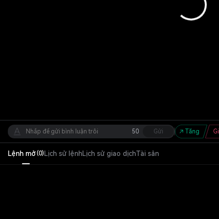
50
Gửi
Tăng
G
Lệnh mở
Lịch sử lệnh
Lịch sử giao dịch
Tài sản
(
0
)