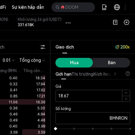
dFi
Sự kiện hấp dẫn
DOOM
RON)
Khối lượng 24 giờ
(USDT)
331.618K
ịch
Giao dịch
200x
0.01
Tổng cộng
Mua
Bán
ượng
(
BMNRON
)
Tổng cộng (BMNRON)
Giới hạn
Thị trường
Kích hoạt
OCO
Giá
Số lượng
BMNRON