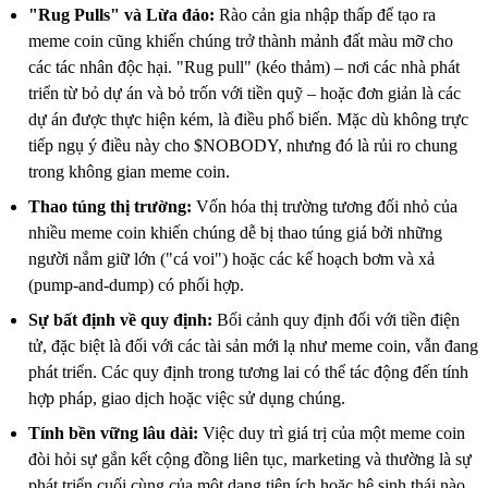
"Rug Pulls" và Lừa đảo:
Rào cản gia nhập thấp để tạo ra
meme coin cũng khiến chúng trở thành mảnh đất màu mỡ cho
các tác nhân độc hại. "Rug pull" (kéo thảm) – nơi các nhà phát
triển từ bỏ dự án và bỏ trốn với tiền quỹ – hoặc đơn giản là các
dự án được thực hiện kém, là điều phổ biến. Mặc dù không trực
tiếp ngụ ý điều này cho $NOBODY, nhưng đó là rủi ro chung
trong không gian meme coin.
Thao túng thị trường:
Vốn hóa thị trường tương đối nhỏ của
nhiều meme coin khiến chúng dễ bị thao túng giá bởi những
người nắm giữ lớn ("cá voi") hoặc các kế hoạch bơm và xả
(pump-and-dump) có phối hợp.
Sự bất định về quy định:
Bối cảnh quy định đối với tiền điện
tử, đặc biệt là đối với các tài sản mới lạ như meme coin, vẫn đang
phát triển. Các quy định trong tương lai có thể tác động đến tính
hợp pháp, giao dịch hoặc việc sử dụng chúng.
Tính bền vững lâu dài:
Việc duy trì giá trị của một meme coin
đòi hỏi sự gắn kết cộng đồng liên tục, marketing và thường là sự
phát triển cuối cùng của một dạng tiện ích hoặc hệ sinh thái nào