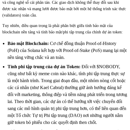
và công nghệ sổ cái phân tán. Các giao dịch không thể thay đổi sau khi
được xác nhận và mạng lưới được bảo mật bởi một hệ thống trình xác thực
(validators) toàn cầu.
Tuy nhiên, điều quan trọng là phải phân biệt giữa tính bảo mật của
blockchain nền tảng và tính bảo mật/phi tập trung của chính dự án token:
Bảo mật Blockchain:
Cơ chế đồng thuận Proof-of-History
(PoH) của Solana kết hợp với Proof-of-Stake (PoS) mang lại một
nền tảng vững chắc và an toàn.
Tính phi tập trung của dự án Token:
Đối với $NOBODY,
cũng như bất kỳ meme coin nào khác, tính phi tập trung thực sự
là một hành trình. Trong giai đoạn đầu, một nhóm nòng cốt hoặc
các cá nhân (như Kael Cabral) thường giữ ảnh hưởng đáng kể
đối với marketing, thông điệp và tiềm năng phát triển trong tương
lai. Theo thời gian, các dự án có thể hướng tới việc chuyển đổi
sang các mô hình quản trị phi tập trung hơn, có thể liên quan đến
một Tổ chức Tự trị Phi tập trung (DAO) nơi những người nắm
giữ token bỏ phiếu cho các quyết định then chốt.