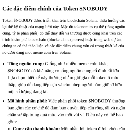
Các đặc điểm chính của Token $NOBODY
Token $NOBODY được triển khai trên blockchain Solana, thừa hưởng các
lợi thế kỹ thuật của mạng lưới này. Mặc dù tokenomics cụ thể (tổng nguồn
cung, tỷ lệ phân phối) có thể thay đổi và thường được công khai trên các
trình khám phá blockchain (blockchain explorers) hoặc trang web dự án,
chúng ta có thể thảo luận về các đặc điểm chung vốn có trong thiết kế của
nó dưới dạng một meme coin trên Solana:
Tổng nguồn cung:
Giống như nhiều meme coin khác,
$NOBODY có khả năng có tổng nguồn cung cố định rất lớn.
Lựa chọn thiết kế này thường nhằm giữ giá mỗi token ở mức
thấp, giúp dễ dàng tiếp cận và cho phép người nắm giữ sở hữu
một số lượng đáng kể.
Mô hình phân phối:
Việc phân phối token $NOBODY thường
bao gồm các cơ chế để đảm bảo quyền tiếp cận rộng rãi và ngăn
chặn sự tập trung quá mức vào một vài ví. Điều này có thể bao
gồm:
Cung cấp thanh khoản:
Một phần lớn token được ghép cặp