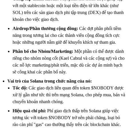
với một stablecoin hoặc một loại tiền điện tử lớn khác (như
SOL) trên các sàn giao dịch phi tập trung (DEX) để tạo thanh
khoản cho việc giao dịch.
Airdrop/Phần thưởng cộng đồng:
Các đợt phân phối tiềm
năng trong tương lai cho các thành viên cộng đồng tích cực
hoặc những người nắm giữ để khuyến khích sự tham gia.
Phân bổ cho Nhóm/Marketing:
Một phần có thể được dành
riêng cho nhóm nòng cốt (Kael Cabral và các cộng sự) và cho
các nỗ lực marketing/phát triển, mặc dù các dự án minh bạch
sẽ công khai các phân bổ này.
Vai trò của Solana trong chức năng của nó:
Tốc độ:
Các giao dịch liên quan đến token $NOBODY được
xử lý gần như tức thì trên mạng Solana, cho phép mua, bán và
chuyển khoản nhanh chóng.
Hiệu quả chi phí:
Phí giao dịch thấp trên Solana giúp việc
tương tác với token $NOBODY trở nên phải chăng, loại bỏ
rào cản phí "gas" cao thường thấy trên các blockchain khác.