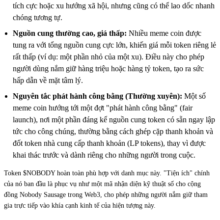
tích cực hoặc xu hướng xã hội, nhưng cũng có thể lao dốc nhanh
chóng tương tự.
Nguồn cung thường cao, giá thấp:
Nhiều meme coin được
tung ra với tổng nguồn cung cực lớn, khiến giá mỗi token riêng lẻ
rất thấp (ví dụ: một phần nhỏ của một xu). Điều này cho phép
người dùng nắm giữ hàng triệu hoặc hàng tỷ token, tạo ra sức
hấp dẫn về mặt tâm lý.
Nguyên tắc phát hành công bằng (Thường xuyên):
Một số
meme coin hướng tới một đợt "phát hành công bằng" (fair
launch), nơi một phần đáng kể nguồn cung token có sẵn ngay lập
tức cho công chúng, thường bằng cách ghép cặp thanh khoản và
đốt token nhà cung cấp thanh khoản (LP tokens), thay vì được
khai thác trước và dành riêng cho những người trong cuộc.
Token $NOBODY hoàn toàn phù hợp với danh mục này. "Tiện ích" chính
của nó ban đầu là phục vụ như một mã nhận diện kỹ thuật số cho cộng
đồng Nobody Sausage trong Web3, cho phép những người nắm giữ tham
gia trực tiếp vào khía cạnh kinh tế của hiện tượng này.