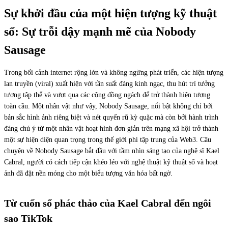
Sự khởi đầu của một hiện tượng kỹ thuật
số: Sự trỗi dậy mạnh mẽ của Nobody
Sausage
Trong bối cảnh internet rộng lớn và không ngừng phát triển, các hiện tượng
lan truyền (viral) xuất hiện với tần suất đáng kinh ngạc, thu hút trí tưởng
tượng tập thể và vượt qua các cộng đồng ngách để trở thành hiện tượng
toàn cầu. Một nhân vật như vậy, Nobody Sausage, nổi bật không chỉ bởi
bản sắc hình ảnh riêng biệt và nét quyến rũ kỳ quặc mà còn bởi hành trình
đáng chú ý từ một nhân vật hoạt hình đơn giản trên mạng xã hội trở thành
một sự hiện diện quan trọng trong thế giới phi tập trung của Web3. Câu
chuyện về Nobody Sausage bắt đầu với tầm nhìn sáng tạo của nghệ sĩ Kael
Cabral, người có cách tiếp cận khéo léo với nghệ thuật kỹ thuật số và hoạt
ảnh đã đặt nền móng cho một biểu tượng văn hóa bất ngờ.
Từ cuốn sổ phác thảo của Kael Cabral đến ngôi
sao TikTok