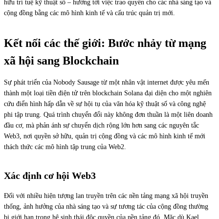
hữu trí tuệ kỹ thuật số – hướng tới việc trao quyền cho các nhà sáng tạo và
cộng đồng bằng các mô hình kinh tế và cấu trúc quản trị mới.
Kết nối các thế giới: Bước nhảy từ mạng
xã hội sang Blockchain
Sự phát triển của Nobody Sausage từ một nhân vật internet được yêu mến
thành một loại tiền điện tử trên blockchain Solana đại diện cho một nghiên
cứu điển hình hấp dẫn về sự hội tụ của văn hóa kỹ thuật số và công nghệ
phi tập trung. Quá trình chuyển đổi này không đơn thuần là một liên doanh
đầu cơ, mà phản ánh sự chuyển dịch rộng lớn hơn sang các nguyên tắc
Web3, nơi quyền sở hữu, quản trị cộng đồng và các mô hình kinh tế mới
thách thức các mô hình tập trung của Web2.
Xác định cơ hội Web3
Đối với nhiều hiện tượng lan truyền trên các nền tảng mạng xã hội truyền
thống, ảnh hưởng của nhà sáng tạo và sự tương tác của cộng đồng thường
bị giới hạn trong hệ sinh thái độc quyền của nền tảng đó. Mặc dù Kael