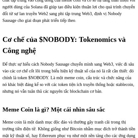
chất tập trung vào cộng đồng của meme coin và cơ sở hạ tầng thân thiện với
người dùng của Solana đã giúp tạo điều kiện thuận lợi cho quá trình chuyển
đổi từ sự lan truyền Web2 sang phi tập trung Web3, định vị Nobody
Sausage cho giai đoạn phát triển tiếp theo.
Cơ chế của $NOBODY: Tokenomics và
Công nghệ
Để thực sự hiểu cách Nobody Sausage chuyển mình sang Web3, việc đi sâu
vào các cơ chế cốt lõi trong biểu hiện kỹ thuật số của nó là rất cần thiết: đó
chính là token $NOBODY. Là một meme coin, cấu trúc và chức năng của
nó khác biệt đáng kể so với các token tiện ích truyền thống hoặc stablecoin,
nhưng nó vẫn tuân thủ các nguyên tắc blockchain cơ bản.
Meme Coin là gì? Một cái nhìn sâu sắc
Meme coin là một danh mục độc đáo và thường gây tranh cãi trong thị
trường tiền điện tử. Không giống như Bitcoin nhằm mục đích trở thành tiền
mặt kỹ thuật số, hay Ethereum phục vụ như một nền tảng cho các ứng dụng