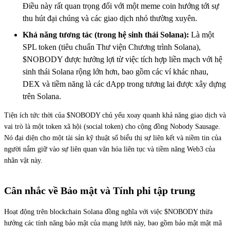
Điều này rất quan trọng đối với một meme coin hướng tới sự
thu hút đại chúng và các giao dịch nhỏ thường xuyên.
Khả năng tương tác (trong hệ sinh thái Solana):
Là một
SPL token (tiêu chuẩn Thư viện Chương trình Solana),
$NOBODY được hưởng lợi từ việc tích hợp liền mạch với hệ
sinh thái Solana rộng lớn hơn, bao gồm các ví khác nhau,
DEX và tiềm năng là các dApp trong tương lai được xây dựng
trên Solana.
Tiện ích tức thời của $NOBODY chủ yếu xoay quanh khả năng giao dịch và
vai trò là một token xã hội (social token) cho cộng đồng Nobody Sausage.
Nó đại diện cho một tài sản kỹ thuật số biểu thị sự liên kết và niềm tin của
người nắm giữ vào sự liên quan văn hóa liên tục và tiềm năng Web3 của
nhân vật này.
Cân nhắc về Bảo mật và Tính phi tập trung
Hoạt động trên blockchain Solana đồng nghĩa với việc $NOBODY thừa
hưởng các tính năng bảo mật của mạng lưới này, bao gồm bảo mật mật mã