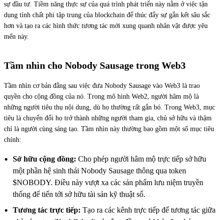
sự đầu tư. Tiềm năng thực sự của quá trình phát triển này nằm ở việc tận
dụng tính chất phi tập trung của blockchain để thúc đẩy sự gắn kết sâu sắc
hơn và tạo ra các hình thức tương tác mới xung quanh nhân vật được yêu
mến này.
Tầm nhìn cho Nobody Sausage trong Web3
Tầm nhìn cơ bản đằng sau việc đưa Nobody Sausage vào Web3 là trao
quyền cho cộng đồng của nó. Trong mô hình Web2, người hâm mộ là
những người tiêu thụ nội dung, dù họ thường rất gắn bó. Trong Web3, mục
tiêu là chuyển đổi họ trở thành những người tham gia, chủ sở hữu và thậm
chí là người cùng sáng tạo. Tầm nhìn này thường bao gồm một số mục tiêu
chính:
Sở hữu cộng đồng:
Cho phép người hâm mộ trực tiếp sở hữu
một phần hệ sinh thái Nobody Sausage thông qua token
$NOBODY. Điều này vượt xa các sản phẩm lưu niệm truyền
thống để tiến tới sở hữu tài sản kỹ thuật số.
Tương tác trực tiếp:
Tạo ra các kênh trực tiếp để tương tác giữa