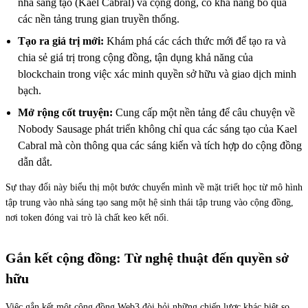
nhà sáng tạo (Kael Cabral) và cộng đồng, có khả năng bỏ qua
các nền tảng trung gian truyền thống.
Tạo ra giá trị mới:
Khám phá các cách thức mới để tạo ra và
chia sẻ giá trị trong cộng đồng, tận dụng khả năng của
blockchain trong việc xác minh quyền sở hữu và giao dịch minh
bạch.
Mở rộng cốt truyện:
Cung cấp một nền tảng để câu chuyện về
Nobody Sausage phát triển không chỉ qua các sáng tạo của Kael
Cabral mà còn thông qua các sáng kiến và tích hợp do cộng đồng
dẫn dắt.
Sự thay đổi này biểu thị một bước chuyển mình về mặt triết học từ mô hình
tập trung vào nhà sáng tạo sang một hệ sinh thái tập trung vào cộng đồng,
nơi token đóng vai trò là chất keo kết nối.
Gắn kết cộng đồng: Từ nghệ thuật đến quyền sở
hữu
Việc gắn kết một cộng đồng Web3 đòi hỏi những chiến lược khác biệt so