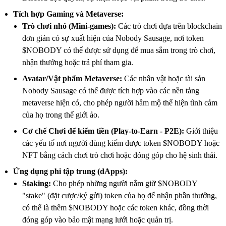
Tích hợp Gaming và Metaverse:
Trò chơi nhỏ (Mini-games):
Các trò chơi dựa trên blockchain
đơn giản có sự xuất hiện của Nobody Sausage, nơi token
$NOBODY có thể được sử dụng để mua sắm trong trò chơi,
nhận thưởng hoặc trả phí tham gia.
Avatar/Vật phẩm Metaverse:
Các nhân vật hoặc tài sản
Nobody Sausage có thể được tích hợp vào các nền tảng
metaverse hiện có, cho phép người hâm mộ thể hiện tình cảm
của họ trong thế giới ảo.
Cơ chế Chơi để kiếm tiền (Play-to-Earn - P2E):
Giới thiệu
các yếu tố nơi người dùng kiếm được token $NOBODY hoặc
NFT bằng cách chơi trò chơi hoặc đóng góp cho hệ sinh thái.
Ứng dụng phi tập trung (dApps):
Staking:
Cho phép những người nắm giữ $NOBODY
"stake" (đặt cược/ký gửi) token của họ để nhận phần thưởng,
có thể là thêm $NOBODY hoặc các token khác, đồng thời
đóng góp vào bảo mật mạng lưới hoặc quản trị.