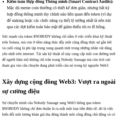
Kiểm toán Hợp đồng Thông minh (Smart Contract Audits):
Mặc dù meme coin thường có thiết kế đơn giản, nhưng bất kỳ
hợp đồng thông minh tùy chỉnh nào liên quan đến token (ví dụ:
để staking hoặc các chức năng cụ thể) lý tưởng nhất là nên trải
qua các đợt kiểm toán bảo mật để giảm thiểu rủi ro lỗ hổng.
Sức mạnh của token $NOBODY không chỉ nằm ở việc triển khai kỹ thuật
trên Solana, mà còn ở tiềm năng thúc đẩy một cộng đồng thực sự gắn kết
và cuối cùng là phi tập trung xung quanh một trong những nhân vật đáng
yêu nhất trên internet. Tài sản kỹ thuật số này cung cấp một con đường mới
để người hâm mộ không chỉ trân trọng Nobody Sausage mà còn tích cực
tham gia vào câu chuyện đang phát triển của nó trong kỷ nguyên Web3.
Xây dựng cộng đồng Web3: Vượt ra ngoài
sự cường điệu
Sự chuyển mình của Nobody Sausage sang Web3 thông qua token
$NOBODY không chỉ đơn thuần là ra mắt một loại tiền điện tử; đó là việc
biến đổi một lượng khán giả thụ động thành một cộng đồng chủ động và có