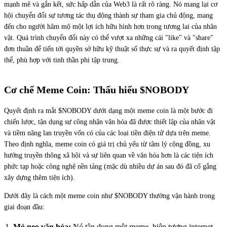
mạnh mẽ và gắn kết, sức hấp dẫn của Web3 là rất rõ ràng. Nó mang lại cơ
hội chuyển đổi sự tương tác thụ động thành sự tham gia chủ động, mang
đến cho người hâm mộ một lợi ích hữu hình hơn trong tương lai của nhân
vật. Quá trình chuyển đổi này có thể vượt xa những cái "like" và "share"
đơn thuần để tiến tới quyền sở hữu kỹ thuật số thực sự và ra quyết định tập
thể, phù hợp với tinh thần phi tập trung.
Cơ chế Meme Coin: Thấu hiểu $NOBODY
Quyết định ra mắt $NOBODY dưới dạng một meme coin là một bước đi
chiến lược, tận dụng sự công nhận văn hóa đã được thiết lập của nhân vật
và tiềm năng lan truyền vốn có của các loại tiền điện tử dựa trên meme.
Theo định nghĩa, meme coin có giá trị chủ yếu từ tâm lý cộng đồng, xu
hướng truyền thông xã hội và sự liên quan về văn hóa hơn là các tiện ích
phức tạp hoặc công nghệ nền tảng (mặc dù nhiều dự án sau đó đã cố gắng
xây dựng thêm tiện ích).
Dưới đây là cách một meme coin như $NOBODY thường vận hành trong
giai đoạn đầu:
Mỏ neo văn hóa:
Nó tận dụng một meme, hiện tượng internet