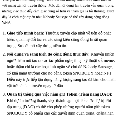
với mạng xã hội truyền thống. Mặc dù nội dung lan truyền vẫn quan trọng,
nhưng việc thúc đẩy cảm giác cùng sở hữu và tham gia là tối thượng. Dưới
đây là cách một dự án như Nobody Sausage có thể xây dựng cộng đồng
Web3:
Giao tiếp minh bạch:
Thường xuyên cập nhật về tiến độ phát
triển, quan hệ đối tác và các sáng kiến cộng đồng là rất quan
trọng. Sự cởi mở xây dựng niềm tin.
Nội dung và sáng kiến do cộng đồng thúc đẩy:
Khuyến khích
người hâm mộ tạo ra các tác phẩm nghệ thuật kỹ thuật số, meme,
hoặc thậm chí là các hoạt ảnh ngắn về chủ đề Nobody Sausage,
có khả năng thưởng cho họ bằng token $NOBODY hoặc NFT.
Điều này trực tiếp tận dụng năng lượng sáng tạo đã làm cho nhân
vật trở nên lan truyền ngay từ đầu.
Quản trị thông qua việc nắm giữ Token (Tiềm năng DAO):
Khi dự án trưởng thành, việc thành lập một Tổ chức Tự trị Phi
tập trung (DAO) có thể cho phép những người nắm giữ token
$NOBODY bỏ phiếu cho các quyết định quan trọng, chẳng hạn