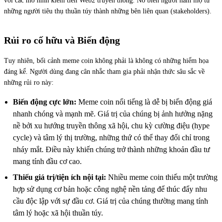
với các mô hình kiếm tiền Web2 truyền thống. Nó biến người hâm mộ từ
những người tiêu thụ thuần túy thành những bên liên quan (stakeholders).
Rủi ro cố hữu và Biến động
Tuy nhiên, bối cảnh meme coin không phải là không có những hiểm họa
đáng kể. Người dùng đang cân nhắc tham gia phải nhận thức sâu sắc về
những rủi ro này:
Biến động cực lớn:
Meme coin nổi tiếng là dễ bị biến động giá
nhanh chóng và mạnh mẽ. Giá trị của chúng bị ảnh hưởng nặng
nề bởi xu hướng truyền thông xã hội, chu kỳ cường điệu (hype
cycle) và tâm lý thị trường, những thứ có thể thay đổi chỉ trong
nháy mắt. Điều này khiến chúng trở thành những khoản đầu tư
mang tính đầu cơ cao.
Thiếu giá trị/tiện ích nội tại:
Nhiều meme coin thiếu một trường
hợp sử dụng cơ bản hoặc công nghệ nền tảng để thúc đẩy nhu
cầu độc lập với sự đầu cơ. Giá trị của chúng thường mang tính
tâm lý hoặc xã hội thuần túy.