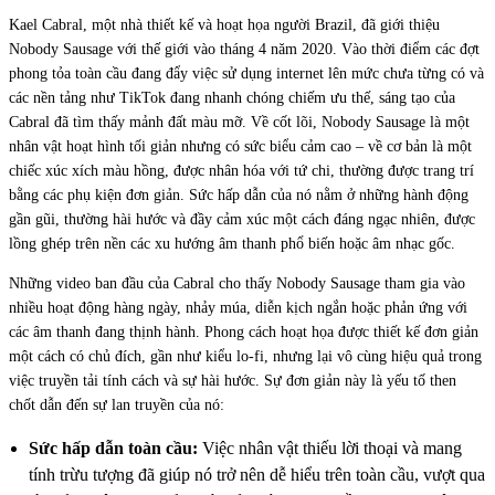
Kael Cabral, một nhà thiết kế và hoạt họa người Brazil, đã giới thiệu
Nobody Sausage với thế giới vào tháng 4 năm 2020. Vào thời điểm các đợt
phong tỏa toàn cầu đang đẩy việc sử dụng internet lên mức chưa từng có và
các nền tảng như TikTok đang nhanh chóng chiếm ưu thế, sáng tạo của
Cabral đã tìm thấy mảnh đất màu mỡ. Về cốt lõi, Nobody Sausage là một
nhân vật hoạt hình tối giản nhưng có sức biểu cảm cao – về cơ bản là một
chiếc xúc xích màu hồng, được nhân hóa với tứ chi, thường được trang trí
bằng các phụ kiện đơn giản. Sức hấp dẫn của nó nằm ở những hành động
gần gũi, thường hài hước và đầy cảm xúc một cách đáng ngạc nhiên, được
lồng ghép trên nền các xu hướng âm thanh phổ biến hoặc âm nhạc gốc.
Những video ban đầu của Cabral cho thấy Nobody Sausage tham gia vào
nhiều hoạt động hàng ngày, nhảy múa, diễn kịch ngắn hoặc phản ứng với
các âm thanh đang thịnh hành. Phong cách hoạt họa được thiết kế đơn giản
một cách có chủ đích, gần như kiểu lo-fi, nhưng lại vô cùng hiệu quả trong
việc truyền tải tính cách và sự hài hước. Sự đơn giản này là yếu tố then
chốt dẫn đến sự lan truyền của nó:
Sức hấp dẫn toàn cầu:
Việc nhân vật thiếu lời thoại và mang
tính trừu tượng đã giúp nó trở nên dễ hiểu trên toàn cầu, vượt qua