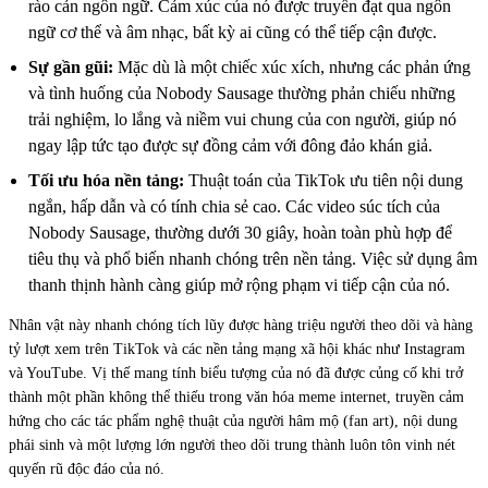
rào cản ngôn ngữ. Cảm xúc của nó được truyền đạt qua ngôn
ngữ cơ thể và âm nhạc, bất kỳ ai cũng có thể tiếp cận được.
Sự gần gũi:
Mặc dù là một chiếc xúc xích, nhưng các phản ứng
và tình huống của Nobody Sausage thường phản chiếu những
trải nghiệm, lo lắng và niềm vui chung của con người, giúp nó
ngay lập tức tạo được sự đồng cảm với đông đảo khán giả.
Tối ưu hóa nền tảng:
Thuật toán của TikTok ưu tiên nội dung
ngắn, hấp dẫn và có tính chia sẻ cao. Các video súc tích của
Nobody Sausage, thường dưới 30 giây, hoàn toàn phù hợp để
tiêu thụ và phổ biến nhanh chóng trên nền tảng. Việc sử dụng âm
thanh thịnh hành càng giúp mở rộng phạm vi tiếp cận của nó.
Nhân vật này nhanh chóng tích lũy được hàng triệu người theo dõi và hàng
tỷ lượt xem trên TikTok và các nền tảng mạng xã hội khác như Instagram
và YouTube. Vị thế mang tính biểu tượng của nó đã được củng cố khi trở
thành một phần không thể thiếu trong văn hóa meme internet, truyền cảm
hứng cho các tác phẩm nghệ thuật của người hâm mộ (fan art), nội dung
phái sinh và một lượng lớn người theo dõi trung thành luôn tôn vinh nét
quyến rũ độc đáo của nó.