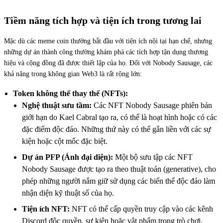
Tiềm năng tích hợp và tiện ích trong tương lai
Mặc dù các meme coin thường bắt đầu với tiện ích nội tại hạn chế, nhưng
những dự án thành công thường khám phá các tích hợp tận dụng thương
hiệu và cộng đồng đã được thiết lập của họ. Đối với Nobody Sausage, các
khả năng trong không gian Web3 là rất rộng lớn:
Token không thể thay thế (NFTs):
Nghệ thuật sưu tầm:
Các NFT Nobody Sausage phiên bản
giới hạn do Kael Cabral tạo ra, có thể là hoạt hình hoặc có các
đặc điểm độc đáo. Những thứ này có thể gắn liền với các sự
kiện hoặc cột mốc đặc biệt.
Dự án PFP (Ảnh đại diện):
Một bộ sưu tập các NFT
Nobody Sausage được tạo ra theo thuật toán (generative), cho
phép những người nắm giữ sử dụng các biến thể độc đáo làm
nhận diện kỹ thuật số của họ.
Tiện ích NFT:
NFT có thể cấp quyền truy cập vào các kênh
Discord độc quyền, sự kiện hoặc vật phẩm trong trò chơi.