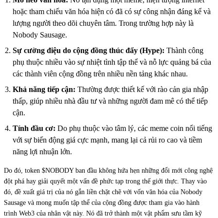
hoặc tham chiếu văn hóa hiện có đã có sự công nhận đáng kể và
lượng người theo dõi chuyên tâm. Trong trường hợp này là
Nobody Sausage.
Sự cường điệu do cộng đồng thúc đẩy (Hype):
Thành công
phụ thuộc nhiều vào sự nhiệt tình tập thể và nỗ lực quảng bá của
các thành viên cộng đồng trên nhiều nền tảng khác nhau.
Khả năng tiếp cận:
Thường được thiết kế với rào cản gia nhập
thấp, giúp nhiều nhà đầu tư và những người đam mê có thể tiếp
cận.
Tính đầu cơ:
Do phụ thuộc vào tâm lý, các meme coin nổi tiếng
với sự biến động giá cực mạnh, mang lại cả rủi ro cao và tiềm
năng lợi nhuận lớn.
Do đó, token $NOBODY ban đầu không hứa hẹn những đổi mới công nghệ
đột phá hay giải quyết một vấn đề phức tạp trong thế giới thực. Thay vào
đó, đề xuất giá trị của nó gắn liền chặt chẽ với vốn văn hóa của Nobody
Sausage và mong muốn tập thể của cộng đồng được tham gia vào hành
trình Web3 của nhân vật này. Nó đã trở thành một vật phẩm sưu tầm kỹ