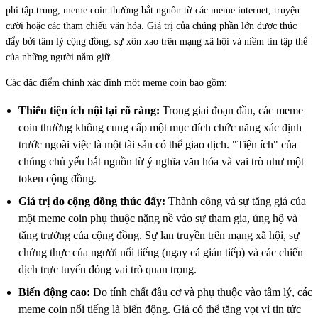
phi tập trung, meme coin thường bắt nguồn từ các meme internet, truyện
cười hoặc các tham chiếu văn hóa. Giá trị của chúng phần lớn được thúc
đẩy bởi tâm lý cộng đồng, sự xôn xao trên mạng xã hội và niềm tin tập thể
của những người nắm giữ.
Các đặc điểm chính xác định một meme coin bao gồm:
Thiếu tiện ích nội tại rõ ràng:
Trong giai đoạn đầu, các meme
coin thường không cung cấp một mục đích chức năng xác định
trước ngoài việc là một tài sản có thể giao dịch. "Tiện ích" của
chúng chủ yếu bắt nguồn từ ý nghĩa văn hóa và vai trò như một
token cộng đồng.
Giá trị do cộng đồng thúc đẩy:
Thành công và sự tăng giá của
một meme coin phụ thuộc nặng nề vào sự tham gia, ủng hộ và
tăng trưởng của cộng đồng. Sự lan truyền trên mạng xã hội, sự
chứng thực của người nổi tiếng (ngay cả gián tiếp) và các chiến
dịch trực tuyến đóng vai trò quan trọng.
Biến động cao:
Do tính chất đầu cơ và phụ thuộc vào tâm lý, các
meme coin nổi tiếng là biến động. Giá có thể tăng vọt vì tin tức