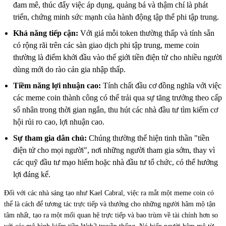
đam mê, thúc đẩy việc áp dụng, quảng bá và thậm chí là phát
triển, chứng minh sức mạnh của hành động tập thể phi tập trung.
Khả năng tiếp cận:
Với giá mỗi token thường thấp và tính sẵn
có rộng rãi trên các sàn giao dịch phi tập trung, meme coin
thường là điểm khởi đầu vào thế giới tiền điện tử cho nhiều người
dùng mới do rào cản gia nhập thấp.
Tiềm năng lợi nhuận cao:
Tính chất đầu cơ đồng nghĩa với việc
các meme coin thành công có thể trải qua sự tăng trưởng theo cấp
số nhân trong thời gian ngắn, thu hút các nhà đầu tư tìm kiếm cơ
hội rủi ro cao, lợi nhuận cao.
Sự tham gia dân chủ:
Chúng thường thể hiện tinh thần "tiền
điện tử cho mọi người", nơi những người tham gia sớm, thay vì
các quỹ đầu tư mạo hiểm hoặc nhà đầu tư tổ chức, có thể hưởng
lợi đáng kể.
Đối với các nhà sáng tạo như Kael Cabral, việc ra mắt một meme coin có
thể là cách để tương tác trực tiếp và thưởng cho những người hâm mộ tận
tâm nhất, tạo ra một mối quan hệ trực tiếp và bao trùm về tài chính hơn so