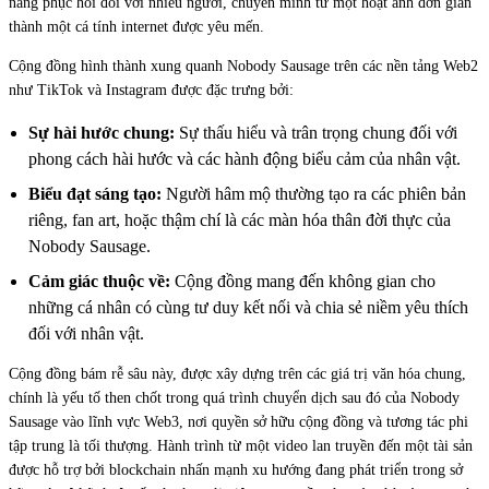
năng phục hồi đối với nhiều người, chuyển mình từ một hoạt ảnh đơn giản
thành một cá tính internet được yêu mến.
Cộng đồng hình thành xung quanh Nobody Sausage trên các nền tảng Web2
như TikTok và Instagram được đặc trưng bởi:
Sự hài hước chung:
Sự thấu hiểu và trân trọng chung đối với
phong cách hài hước và các hành động biểu cảm của nhân vật.
Biểu đạt sáng tạo:
Người hâm mộ thường tạo ra các phiên bản
riêng, fan art, hoặc thậm chí là các màn hóa thân đời thực của
Nobody Sausage.
Cảm giác thuộc về:
Cộng đồng mang đến không gian cho
những cá nhân có cùng tư duy kết nối và chia sẻ niềm yêu thích
đối với nhân vật.
Cộng đồng bám rễ sâu này, được xây dựng trên các giá trị văn hóa chung,
chính là yếu tố then chốt trong quá trình chuyển dịch sau đó của Nobody
Sausage vào lĩnh vực Web3, nơi quyền sở hữu cộng đồng và tương tác phi
tập trung là tối thượng. Hành trình từ một video lan truyền đến một tài sản
được hỗ trợ bởi blockchain nhấn mạnh xu hướng đang phát triển trong sở