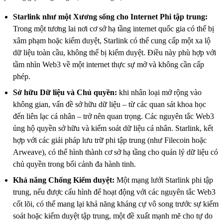
Starlink như một Xương sống cho Internet Phi tập trung:
Trong một tương lai nơi cơ sở hạ tầng internet quốc gia có thể bị
xâm phạm hoặc kiểm duyệt, Starlink có thể cung cấp một xa lộ
dữ liệu toàn cầu, không thể bị kiểm duyệt. Điều này phù hợp với
tầm nhìn Web3 về một internet thực sự mở và không cần cấp
phép.
Sở hữu Dữ liệu và Chủ quyền:
khi nhân loại mở rộng vào
không gian, vấn đề sở hữu dữ liệu – từ các quan sát khoa học
đến liên lạc cá nhân – trở nên quan trọng. Các nguyên tắc Web3
ủng hộ quyền sở hữu và kiểm soát dữ liệu cá nhân. Starlink, kết
hợp với các giải pháp lưu trữ phi tập trung (như Filecoin hoặc
Arweave), có thể hình thành cơ sở hạ tầng cho quản lý dữ liệu có
chủ quyền trong bối cảnh đa hành tinh.
Khả năng Chống Kiểm duyệt:
Một mạng lưới Starlink phi tập
trung, nếu được cấu hình để hoạt động với các nguyên tắc Web3
cốt lõi, có thể mang lại khả năng kháng cự vô song trước sự kiểm
soát hoặc kiểm duyệt tập trung, một đề xuất mạnh mẽ cho tự do