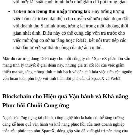
với mức lãi suất cạnh tranh hơn nhờ giảm chi phí trung gian.
Token hóa Dòng thu nhập Tương lai:
Hãy tưởng tượng
việc bán các token đại diện cho quyền sở hữu phân đoạn đối
với doanh thu Starlink trong tương lai trong một khoảng thời
gian nhất định. Điều này có thể cung cấp vốn trả trước cho
việc mở rộng cơ sở hạ tầng hoặc R&D, kết nối trực tiếp các
nhà đầu tư với sự thành công của dự án cụ thể.
Mặc dù các ứng dụng DeFi này cho một công ty như SpaceX phần lớn vẫn
mang tính lý thuyết ở giai đoạn này, nhưng giá trị cốt lõi của việc giảm
thiểu ma sát, tăng cường tính minh bạch và dân chủ hóa việc tiếp cận nguồn
vốn hoàn toàn phù hợp với tinh thần đột phá của cả SpaceX và Web3.
Blockchain cho Hiệu quả Vận hành và Khả năng
Phục hồi Chuỗi Cung ứng
Ngoài các ứng dụng tài chính, công nghệ blockchain có thể tăng cường
đáng kể hiệu quả vận hành và khả năng phục hồi của một doanh nghiệp
toàn cầu phức tạp như SpaceX, đóng góp vào đề xuất giá trị nền tảng của