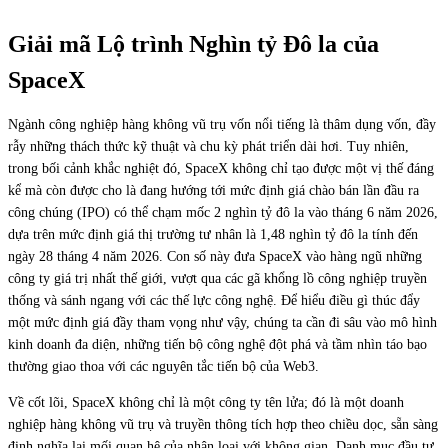
Giải mã Lộ trình Nghìn tỷ Đô la của
SpaceX
Ngành công nghiệp hàng không vũ trụ vốn nổi tiếng là thâm dụng vốn, đầy
rẫy những thách thức kỹ thuật và chu kỳ phát triển dài hơi. Tuy nhiên,
trong bối cảnh khắc nghiệt đó, SpaceX không chỉ tạo được một vị thế đáng
kể mà còn được cho là đang hướng tới mức định giá chào bán lần đầu ra
công chúng (IPO) có thể chạm mốc 2 nghìn tỷ đô la vào tháng 6 năm 2026,
dựa trên mức định giá thị trường tư nhân là 1,48 nghìn tỷ đô la tính đến
ngày 28 tháng 4 năm 2026. Con số này đưa SpaceX vào hàng ngũ những
công ty giá trị nhất thế giới, vượt qua các gã khổng lồ công nghiệp truyền
thống và sánh ngang với các thế lực công nghệ. Để hiểu điều gì thúc đẩy
một mức định giá đầy tham vọng như vậy, chúng ta cần đi sâu vào mô hình
kinh doanh đa diện, những tiến bộ công nghệ đột phá và tầm nhìn táo bạo
thường giao thoa với các nguyên tắc tiến bộ của Web3.
Về cốt lõi, SpaceX không chỉ là một công ty tên lửa; đó là một doanh
nghiệp hàng không vũ trụ và truyền thông tích hợp theo chiều dọc, sẵn sàng
định nghĩa lại mối quan hệ của nhân loại với không gian. Danh mục đầu tư