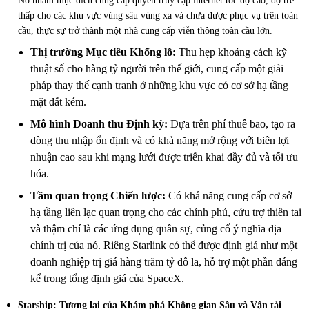
Nó nhằm mục đích cung cấp quyền truy cập internet tốc độ cao, độ trễ
thấp cho các khu vực vùng sâu vùng xa và chưa được phục vụ trên toàn
cầu, thực sự trở thành một nhà cung cấp viễn thông toàn cầu lớn.
Thị trường Mục tiêu Khổng lồ:
Thu hẹp khoảng cách kỹ
thuật số cho hàng tỷ người trên thế giới, cung cấp một giải
pháp thay thế cạnh tranh ở những khu vực có cơ sở hạ tầng
mặt đất kém.
Mô hình Doanh thu Định kỳ:
Dựa trên phí thuê bao, tạo ra
dòng thu nhập ổn định và có khả năng mở rộng với biên lợi
nhuận cao sau khi mạng lưới được triển khai đầy đủ và tối ưu
hóa.
Tầm quan trọng Chiến lược:
Có khả năng cung cấp cơ sở
hạ tầng liên lạc quan trọng cho các chính phủ, cứu trợ thiên tai
và thậm chí là các ứng dụng quân sự, củng cố ý nghĩa địa
chính trị của nó. Riêng Starlink có thể được định giá như một
doanh nghiệp trị giá hàng trăm tỷ đô la, hỗ trợ một phần đáng
kể trong tổng định giá của SpaceX.
Starship: Tương lai của Khám phá Không gian Sâu và Vận tải