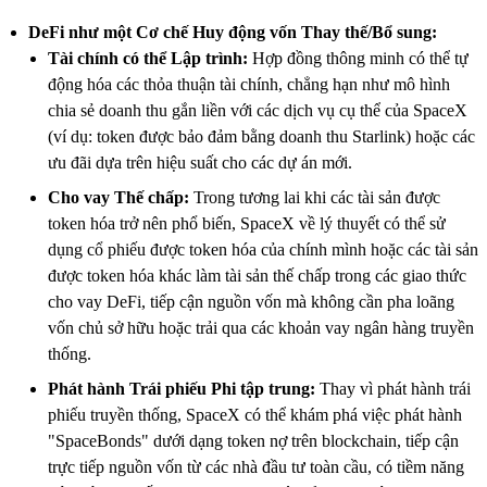
DeFi như một Cơ chế Huy động vốn Thay thế/Bổ sung:
Tài chính có thể Lập trình:
Hợp đồng thông minh có thể tự
động hóa các thỏa thuận tài chính, chẳng hạn như mô hình
chia sẻ doanh thu gắn liền với các dịch vụ cụ thể của SpaceX
(ví dụ: token được bảo đảm bằng doanh thu Starlink) hoặc các
ưu đãi dựa trên hiệu suất cho các dự án mới.
Cho vay Thế chấp:
Trong tương lai khi các tài sản được
token hóa trở nên phổ biến, SpaceX về lý thuyết có thể sử
dụng cổ phiếu được token hóa của chính mình hoặc các tài sản
được token hóa khác làm tài sản thế chấp trong các giao thức
cho vay DeFi, tiếp cận nguồn vốn mà không cần pha loãng
vốn chủ sở hữu hoặc trải qua các khoản vay ngân hàng truyền
thống.
Phát hành Trái phiếu Phi tập trung:
Thay vì phát hành trái
phiếu truyền thống, SpaceX có thể khám phá việc phát hành
"SpaceBonds" dưới dạng token nợ trên blockchain, tiếp cận
trực tiếp nguồn vốn từ các nhà đầu tư toàn cầu, có tiềm năng