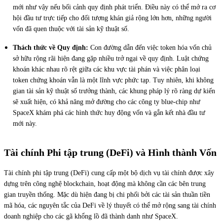
mới như vậy nếu bối cảnh quy định phát triển. Điều này có thể mở ra cơ
hội đầu tư trực tiếp cho đối tượng khán giả rộng lớn hơn, những người
vốn đã quen thuộc với tài sản kỹ thuật số.
Thách thức về Quy định:
Con đường dẫn đến việc token hóa vốn chủ
sở hữu rộng rãi hiện đang gặp nhiều trở ngại về quy định. Luật chứng
khoán khác nhau rõ rệt giữa các khu vực tài phán và việc phân loại
token chứng khoán vẫn là một lĩnh vực phức tạp. Tuy nhiên, khi không
gian tài sản kỹ thuật số trưởng thành, các khung pháp lý rõ ràng dự kiến
sẽ xuất hiện, có khả năng mở đường cho các công ty blue-chip như
SpaceX khám phá các hình thức huy động vốn và gắn kết nhà đầu tư
mới này.
Tài chính Phi tập trung (DeFi) và Hình thành Vốn
Tài chính phi tập trung (DeFi) cung cấp một bộ dịch vụ tài chính được xây
dựng trên công nghệ blockchain, hoạt động mà không cần các bên trung
gian truyền thống. Mặc dù hiện đang bị chi phối bởi các tài sản thuần tiền
mã hóa, các nguyên tắc của DeFi về lý thuyết có thể mở rộng sang tài chính
doanh nghiệp cho các gã khổng lồ đã thành danh như SpaceX.