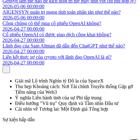
Gensyn làm thế nào để kích hoạt trí tuệ máy tính với chi phí hợp lý?
2026-05-06 00:00:00
AIGENSYN quản trị mạng tính toán phân tán như thế nào?
2026-05-06 00:00:00
Công chúng có thể mua cổ phiếu OpenAI không?
2026-04-27 00:00:00
Cổ phiếu OpenAI có được giao dịch công khai không?
2026-04-27 00:00:00
Lãnh đạo của Sam Altman đã dẫn đến ChatGPT như thế nào?
2026-04-27 00:00:00
Liên kết thực sự của crypto với lãnh đạo OpenAI là gì?
2026-04-27 00:00:00
Giải mã Lộ trình Nghìn tỷ Đô la của SpaceX
Thu hẹp Khoảng cách: Nơi Tài chính Truyền thống Gặp gỡ
Tiềm năng của Web3
Ý nghĩa Liên hành tinh của sự Phi tập trung
Điều hướng "Vũ trụ" Quy định và Tầm nhìn Đầu tư
Cái nhìn về Tương lai: Một Định giá Tổng hợp
Sự kiện hấp dẫn