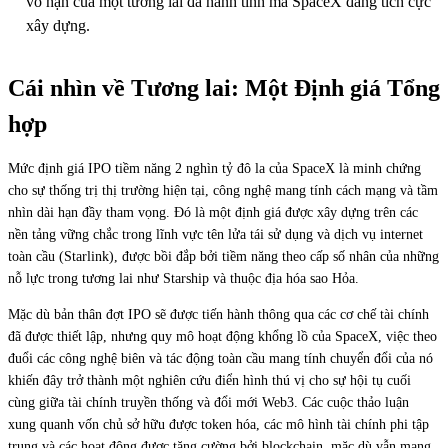
vô hạn của một tương lai đa hành tinh mà SpaceX đang tích cực
xây dựng.
Cái nhìn về Tương lai: Một Định giá Tổng
hợp
Mức định giá IPO tiềm năng 2 nghìn tỷ đô la của SpaceX là minh chứng
cho sự thống trị thị trường hiện tại, công nghệ mang tính cách mạng và tầm
nhìn dài hạn đầy tham vọng. Đó là một định giá được xây dựng trên các
nền tảng vững chắc trong lĩnh vực tên lửa tái sử dụng và dịch vụ internet
toàn cầu (Starlink), được bồi đắp bởi tiềm năng theo cấp số nhân của những
nỗ lực trong tương lai như Starship và thuộc địa hóa sao Hỏa.
Mặc dù bản thân đợt IPO sẽ được tiến hành thông qua các cơ chế tài chính
đã được thiết lập, nhưng quy mô hoạt động khổng lồ của SpaceX, việc theo
đuổi các công nghệ biên và tác động toàn cầu mang tính chuyển đổi của nó
khiến đây trở thành một nghiên cứu điển hình thú vị cho sự hội tụ cuối
cùng giữa tài chính truyền thống và đổi mới Web3. Các cuộc thảo luận
xung quanh vốn chủ sở hữu được token hóa, các mô hình tài chính phi tập
trung và các hoạt động được tăng cường bởi blockchain, mặc dù vẫn mang