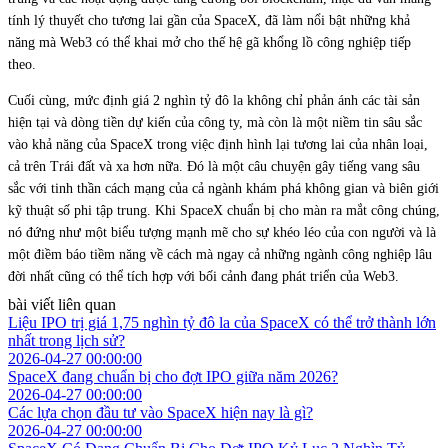
tính lý thuyết cho tương lai gần của SpaceX, đã làm nổi bật những khả
năng mà Web3 có thể khai mở cho thế hệ gã khổng lồ công nghiệp tiếp
theo.
Cuối cùng, mức định giá 2 nghìn tỷ đô la không chỉ phản ánh các tài sản
hiện tại và dòng tiền dự kiến của công ty, mà còn là một niềm tin sâu sắc
vào khả năng của SpaceX trong việc định hình lại tương lai của nhân loại,
cả trên Trái đất và xa hơn nữa. Đó là một câu chuyện gây tiếng vang sâu
sắc với tinh thần cách mạng của cả ngành khám phá không gian và biên giới
kỹ thuật số phi tập trung. Khi SpaceX chuẩn bị cho màn ra mắt công chúng,
nó đứng như một biểu tượng mạnh mẽ cho sự khéo léo của con người và là
một điềm báo tiềm năng về cách mà ngay cả những ngành công nghiệp lâu
đời nhất cũng có thể tích hợp với bối cảnh đang phát triển của Web3.
bài viết liên quan
Liệu IPO trị giá 1,75 nghìn tỷ đô la của SpaceX có thể trở thành lớn
nhất trong lịch sử?
2026-04-27 00:00:00
SpaceX đang chuẩn bị cho đợt IPO giữa năm 2026?
2026-04-27 00:00:00
Các lựa chọn đầu tư vào SpaceX hiện nay là gì?
2026-04-27 00:00:00