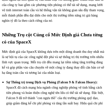
của công ty bao gồm các phương tiện phóng có thể tái sử dụng, mạng lưới
vệ tinh internet toàn cầu và hệ thống vận tải không gian sâu đầy tham vọng,
mỗi thành phần đều đại diện cho một thị trường tiềm năng trị giá hàng
nghìn tỷ đô la theo cách riêng của nó.
Những Trụ cột Củng cố Mức Định giá Chưa từng
có của SpaceX
Mức định giá của SpaceX không dựa trên một dòng doanh thu duy nhất mà
là sự hội tụ của các công nghệ đột phá và sự thống trị thị trường trên nhiều
lĩnh vực quan trọng. Mỗi trụ cột đều mang lại tiềm năng tăng trưởng đáng
kể và góp phần vào câu chuyện về một công ty đang thay đổi căn bản cơ sở
hạ tầng toàn cầu và tương lai của nhân loại.
Sự Thống trị trong Dịch vụ Phóng (Falcon 9 & Falcon Heavy):
SpaceX đã cách mạng hóa ngành công nghiệp phóng vệ tinh bằng cách
tiên phong và hoàn thiện công nghệ tên lửa có thể tái sử dụng. Đặc biệt,
Falcon 9 đã trở thành "con ngựa thồ" của thị trường phóng quỹ đạo,
giúp giảm đáng kể chi phí phóng và tăng tần suất bay. Hiệu quả chi phí