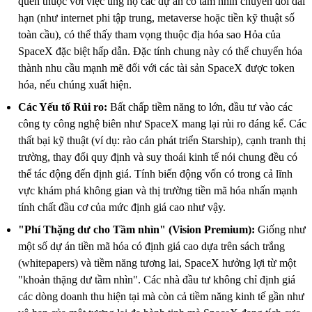
quen thuộc với việc ủng hộ các dự án có tầm nhìn chuyển đổi dài
hạn (như internet phi tập trung, metaverse hoặc tiền kỹ thuật số
toàn cầu), có thể thấy tham vọng thuộc địa hóa sao Hỏa của
SpaceX đặc biệt hấp dẫn. Đặc tính chung này có thể chuyển hóa
thành nhu cầu mạnh mẽ đối với các tài sản SpaceX được token
hóa, nếu chúng xuất hiện.
Các Yếu tố Rủi ro:
Bất chấp tiềm năng to lớn, đầu tư vào các
công ty công nghệ biên như SpaceX mang lại rủi ro đáng kể. Các
thất bại kỹ thuật (ví dụ: rào cản phát triển Starship), cạnh tranh thị
trường, thay đổi quy định và suy thoái kinh tế nói chung đều có
thể tác động đến định giá. Tính biến động vốn có trong cả lĩnh
vực khám phá không gian và thị trường tiền mã hóa nhấn mạnh
tính chất đầu cơ của mức định giá cao như vậy.
"Phí Thặng dư cho Tầm nhìn" (Vision Premium):
Giống như
một số dự án tiền mã hóa có định giá cao dựa trên sách trắng
(whitepapers) và tiềm năng tương lai, SpaceX hưởng lợi từ một
"khoản thặng dư tầm nhìn". Các nhà đầu tư không chỉ định giá
các dòng doanh thu hiện tại mà còn cả tiềm năng kinh tế gần như