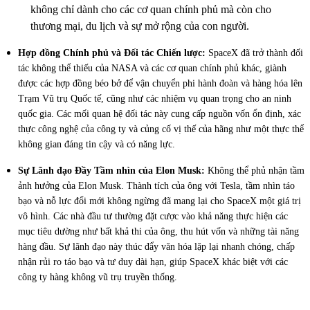
không chỉ dành cho các cơ quan chính phủ mà còn cho
thương mại, du lịch và sự mở rộng của con người.
Hợp đồng Chính phủ và Đối tác Chiến lược:
SpaceX đã trở thành đối
tác không thể thiếu của NASA và các cơ quan chính phủ khác, giành
được các hợp đồng béo bở để vận chuyển phi hành đoàn và hàng hóa lên
Trạm Vũ trụ Quốc tế, cũng như các nhiệm vụ quan trọng cho an ninh
quốc gia. Các mối quan hệ đối tác này cung cấp nguồn vốn ổn định, xác
thực công nghệ của công ty và củng cố vị thế của hãng như một thực thể
không gian đáng tin cậy và có năng lực.
Sự Lãnh đạo Đầy Tầm nhìn của Elon Musk:
Không thể phủ nhận tầm
ảnh hưởng của Elon Musk. Thành tích của ông với Tesla, tầm nhìn táo
bạo và nỗ lực đổi mới không ngừng đã mang lại cho SpaceX một giá trị
vô hình. Các nhà đầu tư thường đặt cược vào khả năng thực hiện các
mục tiêu dường như bất khả thi của ông, thu hút vốn và những tài năng
hàng đầu. Sự lãnh đạo này thúc đẩy văn hóa lặp lại nhanh chóng, chấp
nhận rủi ro táo bạo và tư duy dài hạn, giúp SpaceX khác biệt với các
công ty hàng không vũ trụ truyền thống.