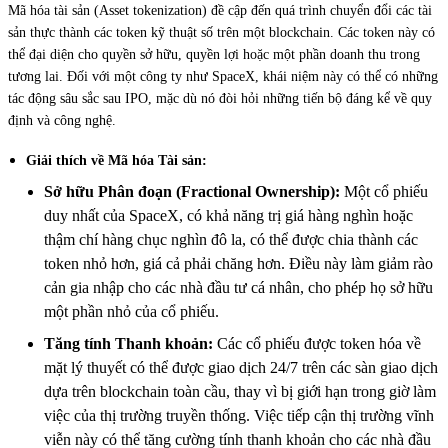
Mã hóa tài sản (Asset tokenization) đề cập đến quá trình chuyển đổi các tài
sản thực thành các token kỹ thuật số trên một blockchain. Các token này có
thể đại diện cho quyền sở hữu, quyền lợi hoặc một phần doanh thu trong
tương lai. Đối với một công ty như SpaceX, khái niệm này có thể có những
tác động sâu sắc sau IPO, mặc dù nó đòi hỏi những tiến bộ đáng kể về quy
định và công nghệ.
Giải thích về Mã hóa Tài sản:
Sở hữu Phân đoạn (Fractional Ownership):
Một cổ phiếu
duy nhất của SpaceX, có khả năng trị giá hàng nghìn hoặc
thậm chí hàng chục nghìn đô la, có thể được chia thành các
token nhỏ hơn, giá cả phải chăng hơn. Điều này làm giảm rào
cản gia nhập cho các nhà đầu tư cá nhân, cho phép họ sở hữu
một phần nhỏ của cổ phiếu.
Tăng tính Thanh khoản:
Các cổ phiếu được token hóa về
mặt lý thuyết có thể được giao dịch 24/7 trên các sàn giao dịch
dựa trên blockchain toàn cầu, thay vì bị giới hạn trong giờ làm
việc của thị trường truyền thống. Việc tiếp cận thị trường vĩnh
viễn này có thể tăng cường tính thanh khoản cho các nhà đầu