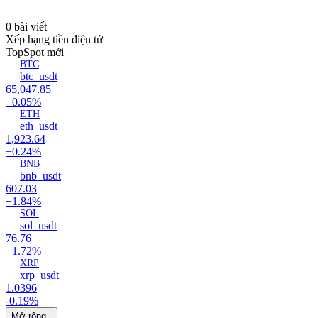
0 bài viết
Xếp hạng tiền điện tử
Top
Spot mới
BTC
btc_usdt
65,047.85
+0.05%
ETH
eth_usdt
1,923.64
+0.24%
BNB
bnb_usdt
607.03
+1.84%
SOL
sol_usdt
76.76
+1.72%
XRP
xrp_usdt
1.0396
-0.19%
Mở rộng