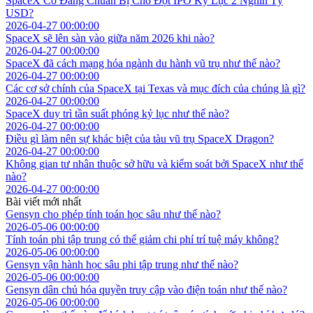
SpaceX Có Đang Chuẩn Bị Cho Đợt IPO Kỷ Lục 2 Nghìn Tỷ
USD?
2026-04-27 00:00:00
SpaceX sẽ lên sàn vào giữa năm 2026 khi nào?
2026-04-27 00:00:00
SpaceX đã cách mạng hóa ngành du hành vũ trụ như thế nào?
2026-04-27 00:00:00
Các cơ sở chính của SpaceX tại Texas và mục đích của chúng là gì?
2026-04-27 00:00:00
SpaceX duy trì tần suất phóng kỷ lục như thế nào?
2026-04-27 00:00:00
Điều gì làm nên sự khác biệt của tàu vũ trụ SpaceX Dragon?
2026-04-27 00:00:00
Không gian tư nhân thuộc sở hữu và kiểm soát bởi SpaceX như thế
nào?
2026-04-27 00:00:00
Bài viết mới nhất
Gensyn cho phép tính toán học sâu như thế nào?
2026-05-06 00:00:00
Tính toán phi tập trung có thể giảm chi phí trí tuệ máy không?
2026-05-06 00:00:00
Gensyn vận hành học sâu phi tập trung như thế nào?
2026-05-06 00:00:00
Gensyn dân chủ hóa quyền truy cập vào điện toán như thế nào?
2026-05-06 00:00:00