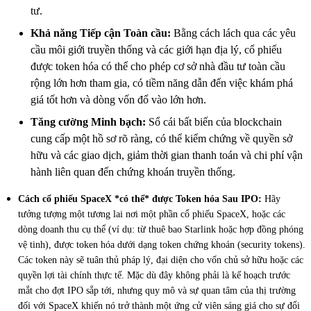
tư.
Khả năng Tiếp cận Toàn cầu:
Bằng cách lách qua các yêu
cầu môi giới truyền thống và các giới hạn địa lý, cổ phiếu
được token hóa có thể cho phép cơ sở nhà đầu tư toàn cầu
rộng lớn hơn tham gia, có tiềm năng dẫn đến việc khám phá
giá tốt hơn và dòng vốn đổ vào lớn hơn.
Tăng cường Minh bạch:
Sổ cái bất biến của blockchain
cung cấp một hồ sơ rõ ràng, có thể kiểm chứng về quyền sở
hữu và các giao dịch, giảm thời gian thanh toán và chi phí vận
hành liên quan đến chứng khoán truyền thống.
Cách cổ phiếu SpaceX *có thể* được Token hóa Sau IPO:
Hãy
tưởng tượng một tương lai nơi một phần cổ phiếu SpaceX, hoặc các
dòng doanh thu cụ thể (ví dụ: từ thuê bao Starlink hoặc hợp đồng phóng
vệ tinh), được token hóa dưới dạng token chứng khoán (security tokens).
Các token này sẽ tuân thủ pháp lý, đại diện cho vốn chủ sở hữu hoặc các
quyền lợi tài chính thực tế. Mặc dù đây không phải là kế hoạch trước
mắt cho đợt IPO sắp tới, nhưng quy mô và sự quan tâm của thị trường
đối với SpaceX khiến nó trở thành một ứng cử viên sáng giá cho sự đổi