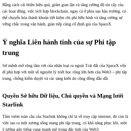
Bằng cách cải thiện hiệu quả, giảm gian lận và tăng cường độ tin cậy của
các hoạt động, việc tích hợp blockchain, ngay cả ở phía sau hậu trường, có
thể chuyển hóa thành khoản tiết kiệm chi phí hữu hình và tăng cường sự
vững chắc trong vận hành, gián tiếp củng cố định giá của SpaceX.
Ý nghĩa Liên hành tinh của sự Phi tập
trung
Sứ mệnh mở rộng tầm với của nhân loại ra ngoài Trái đất của SpaceX vốn
dĩ phù hợp với một số nguyên lý triết học rộng lớn hơn của Web3 – phi tập
trung, chống kiểm duyệt và các sáng kiến do cộng đồng dẫn dắt.
Quyền Sở hữu Dữ liệu, Chủ quyền và Mạng lưới
Starlink
Tầm vươn toàn cầu của Starlink không chỉ là về truy cập internet; đó còn là
việc tạo ra một xương sống mạng phi tập trung, có khả năng phục hồi, một
ý tưởng gây tiếng vang mạnh mẽ trong đặc tính của Web3.