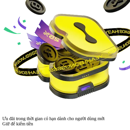
Ưu đãi trong thời gian có hạn dành cho người dùng mới
Giữ để kiếm tiền