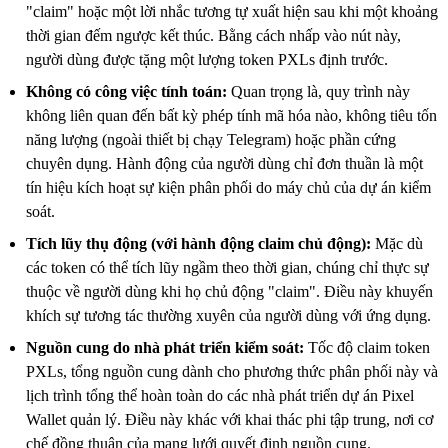
"claim" hoặc một lời nhắc tương tự xuất hiện sau khi một khoảng
thời gian đếm ngược kết thúc. Bằng cách nhấp vào nút này,
người dùng được tặng một lượng token PXLs định trước.
Không có công việc tính toán:
Quan trọng là, quy trình này
không liên quan đến bất kỳ phép tính mã hóa nào, không tiêu tốn
năng lượng (ngoài thiết bị chạy Telegram) hoặc phần cứng
chuyên dụng. Hành động của người dùng chỉ đơn thuần là một
tín hiệu kích hoạt sự kiện phân phối do máy chủ của dự án kiểm
soát.
Tích lũy thụ động (với hành động claim chủ động):
Mặc dù
các token có thể tích lũy ngầm theo thời gian, chúng chỉ thực sự
thuộc về người dùng khi họ chủ động "claim". Điều này khuyến
khích sự tương tác thường xuyên của người dùng với ứng dụng.
Nguồn cung do nhà phát triển kiểm soát:
Tốc độ claim token
PXLs, tổng nguồn cung dành cho phương thức phân phối này và
lịch trình tổng thể hoàn toàn do các nhà phát triển dự án Pixel
Wallet quản lý. Điều này khác với khai thác phi tập trung, nơi cơ
chế đồng thuận của mạng lưới quyết định nguồn cung.