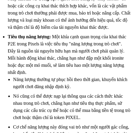
hoặc các công cụ khai thác thích hợp khác, vốn là các vật phẩm
trong trò chơi thường phải được mua, bảo trì hoặc nâng cấp. Chất
lượng và loại máy khoan có thể ảnh hưởng đến hiệu quả, tốc độ
và thậm chí là độ hiếm của tài nguyên khai thác được.
Tiêu thụ năng lượng:
Một khía cạnh quan trọng của khai thác
P2E trong Pixels là việc tiêu thụ "năng lượng trong trò chơi".
Đây là nguồn tài nguyên hữu hạn mà người chơi phải quản lý.
Mỗi hành động khai thác, chẳng hạn như đập một khối ironite
hoặc đục một mỏ muối, sẽ làm tiêu hao một lượng năng lượng
nhất định.
Năng lượng thường tự phục hồi theo thời gian, khuyến khích
người chơi đăng nhập định kỳ.
Nó cũng có thể được nạp lại thông qua các cách thức khác
nhau trong trò chơi, chẳng hạn như tiêu thụ thực phẩm, sử
dụng các cấu trúc cụ thể hoặc có thể mua bằng tiền tệ trong trò
chơi hoặc thậm chí là token PIXEL.
Cơ chế năng lượng này đóng vai trò như một người gác cổng,