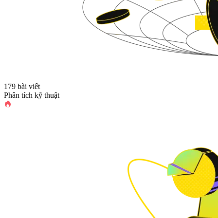
179 bài viết
Phân tích kỹ thuật