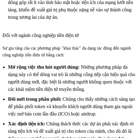
đóng góp rất ít vào tính bảo mật hoặc tiện ích của mạng lưới nền
tảng, khiến đề xuất giá trị phụ thuộc nặng nề vào sự thành công
trong tương lai của dự án.
Đối với ngành công nghiệp tiền điện tử
Sự gia tăng của các phương pháp "khai thác" đa dạng tác động đến ngành
công nghiệp tiền điện tử bằng cách:
Mở rộng việc thu hút người dùng:
Những phương pháp đa
dạng này có thể đóng vai trò là những cổng tiếp cận hiệu quả cho
người dùng mới, đặc biệt là những người không quen thuộc với
các khái niệm tiền điện tử truyền thống.
Đổi mới trong phân phối:
Chúng cho thấy những cách sáng tạo
để phân phối token và khuyến khích người dùng tham gia ngoài
việc mở bán coin lần đầu (ICO) hoặc airdrop.
Xác định tiện ích:
Chúng thách thức các dự án phải xác định rõ
ràng tiện ích và đề xuất giá trị cho token của mình, cho dù đó là