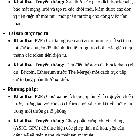
Khai thác Truyền thống:
Xác thực các giao dịch blockchain,
bảo mật mạng lưới và tạo ra các khối mới, kiếm được các đơn
vị tiền điện tử mới như một phần thưởng cho công việc tính
toán.
Tài sản được tạo ra:
Khai thác P2E:
Các tài nguyên ảo (ví dụ: ironite, đất sét), có
thể được chuyển đổi thành tiền tệ trong trò chơi hoặc gián tiếp
thành các token tiền điện tử.
Khai thác Truyền thống:
Tiền điện tử gốc của blockchain (ví
dụ: Bitcoin, Ethereum trước The Merge) một cách trực tiếp,
dưới dạng phần thưởng khối.
Phương pháp:
Khai thác P2E:
Chơi game tích cực, quản lý tài nguyên chiến
lược, tương tác với các cơ chế trò chơi và cam kết về thời gian
trong môi trường mô phỏng.
Khai thác Truyền thống:
Chạy phần cứng chuyên dụng
(ASIC, GPU) để thực hiện các phép tính mã hóa, yêu cầu
đáng kể về điện năng và thiết lập kỹ thuật.