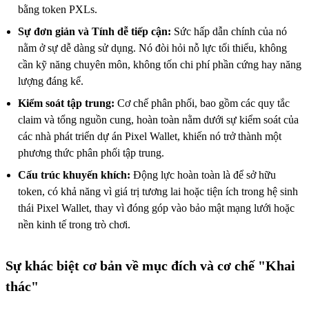
bằng token PXLs.
Sự đơn giản và Tính dễ tiếp cận:
Sức hấp dẫn chính của nó
nằm ở sự dễ dàng sử dụng. Nó đòi hỏi nỗ lực tối thiểu, không
cần kỹ năng chuyên môn, không tốn chi phí phần cứng hay năng
lượng đáng kể.
Kiểm soát tập trung:
Cơ chế phân phối, bao gồm các quy tắc
claim và tổng nguồn cung, hoàn toàn nằm dưới sự kiểm soát của
các nhà phát triển dự án Pixel Wallet, khiến nó trở thành một
phương thức phân phối tập trung.
Cấu trúc khuyến khích:
Động lực hoàn toàn là để sở hữu
token, có khả năng vì giá trị tương lai hoặc tiện ích trong hệ sinh
thái Pixel Wallet, thay vì đóng góp vào bảo mật mạng lưới hoặc
nền kinh tế trong trò chơi.
Sự khác biệt cơ bản về mục đích và cơ chế "Khai
thác"