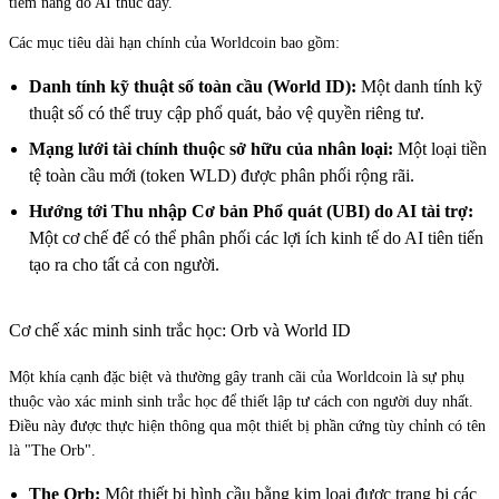
tiềm năng do AI thúc đẩy.
Các mục tiêu dài hạn chính của Worldcoin bao gồm:
Danh tính kỹ thuật số toàn cầu (World ID):
Một danh tính kỹ
thuật số có thể truy cập phổ quát, bảo vệ quyền riêng tư.
Mạng lưới tài chính thuộc sở hữu của nhân loại:
Một loại tiền
tệ toàn cầu mới (token WLD) được phân phối rộng rãi.
Hướng tới Thu nhập Cơ bản Phổ quát (UBI) do AI tài trợ:
Một cơ chế để có thể phân phối các lợi ích kinh tế do AI tiên tiến
tạo ra cho tất cả con người.
Cơ chế xác minh sinh trắc học: Orb và World ID
Một khía cạnh đặc biệt và thường gây tranh cãi của Worldcoin là sự phụ
thuộc vào xác minh sinh trắc học để thiết lập tư cách con người duy nhất.
Điều này được thực hiện thông qua một thiết bị phần cứng tùy chỉnh có tên
là "The Orb".
The Orb:
Một thiết bị hình cầu bằng kim loại được trang bị các