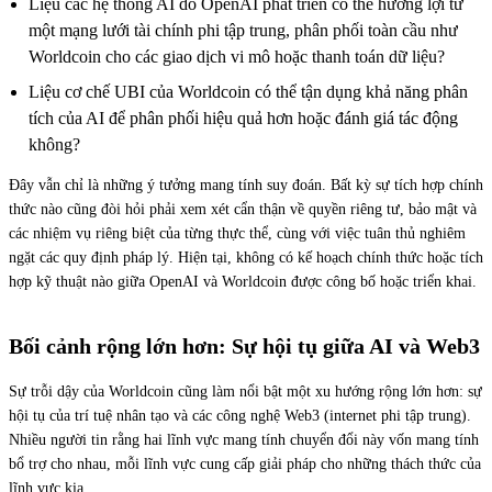
Liệu các hệ thống AI do OpenAI phát triển có thể hưởng lợi từ
một mạng lưới tài chính phi tập trung, phân phối toàn cầu như
Worldcoin cho các giao dịch vi mô hoặc thanh toán dữ liệu?
Liệu cơ chế UBI của Worldcoin có thể tận dụng khả năng phân
tích của AI để phân phối hiệu quả hơn hoặc đánh giá tác động
không?
Đây vẫn chỉ là những ý tưởng mang tính suy đoán. Bất kỳ sự tích hợp chính
thức nào cũng đòi hỏi phải xem xét cẩn thận về quyền riêng tư, bảo mật và
các nhiệm vụ riêng biệt của từng thực thể, cùng với việc tuân thủ nghiêm
ngặt các quy định pháp lý. Hiện tại, không có kế hoạch chính thức hoặc tích
hợp kỹ thuật nào giữa OpenAI và Worldcoin được công bố hoặc triển khai.
Bối cảnh rộng lớn hơn: Sự hội tụ giữa AI và Web3
Sự trỗi dậy của Worldcoin cũng làm nổi bật một xu hướng rộng lớn hơn: sự
hội tụ của trí tuệ nhân tạo và các công nghệ Web3 (internet phi tập trung).
Nhiều người tin rằng hai lĩnh vực mang tính chuyển đổi này vốn mang tính
bổ trợ cho nhau, mỗi lĩnh vực cung cấp giải pháp cho những thách thức của
lĩnh vực kia.