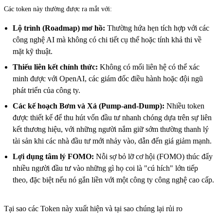
Các token này thường được ra mắt với:
Lộ trình (Roadmap) mơ hồ:
Thường hứa hẹn tích hợp với các
công nghệ AI mà không có chi tiết cụ thể hoặc tính khả thi về
mặt kỹ thuật.
Thiếu liên kết chính thức:
Không có mối liên hệ có thể xác
minh được với OpenAI, các giám đốc điều hành hoặc đội ngũ
phát triển của công ty.
Các kế hoạch Bơm và Xả (Pump-and-Dump):
Nhiều token
được thiết kế để thu hút vốn đầu tư nhanh chóng dựa trên sự liên
kết thương hiệu, với những người nắm giữ sớm thường thanh lý
tài sản khi các nhà đầu tư mới nhảy vào, dẫn đến giá giảm mạnh.
Lợi dụng tâm lý FOMO:
Nỗi sợ bỏ lỡ cơ hội (FOMO) thúc đẩy
nhiều người đầu tư vào những gì họ coi là "cú hích" lớn tiếp
theo, đặc biệt nếu nó gắn liền với một công ty công nghệ cao cấp.
Tại sao các Token này xuất hiện và tại sao chúng lại rủi ro