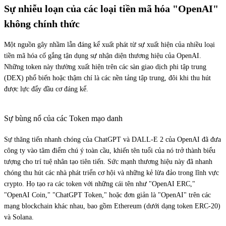
Sự nhiễu loạn của các loại tiền mã hóa "OpenAI"
không chính thức
Một nguồn gây nhầm lẫn đáng kể xuất phát từ sự xuất hiện của nhiều loại
tiền mã hóa cố gắng tận dụng sự nhận diện thương hiệu của OpenAI.
Những token này thường xuất hiện trên các sàn giao dịch phi tập trung
(DEX) phổ biến hoặc thậm chí là các nền tảng tập trung, đôi khi thu hút
được lực đẩy đầu cơ đáng kể.
Sự bùng nổ của các Token mạo danh
Sự thăng tiến nhanh chóng của ChatGPT và DALL-E 2 của OpenAI đã đưa
công ty vào tâm điểm chú ý toàn cầu, khiến tên tuổi của nó trở thành biểu
tượng cho trí tuệ nhân tạo tiên tiến. Sức mạnh thương hiệu này đã nhanh
chóng thu hút các nhà phát triển cơ hội và những kẻ lừa đảo trong lĩnh vực
crypto. Họ tạo ra các token với những cái tên như "OpenAI ERC,"
"OpenAI Coin," "ChatGPT Token," hoặc đơn giản là "OpenAI" trên các
mạng blockchain khác nhau, bao gồm Ethereum (dưới dạng token ERC-20)
và Solana.