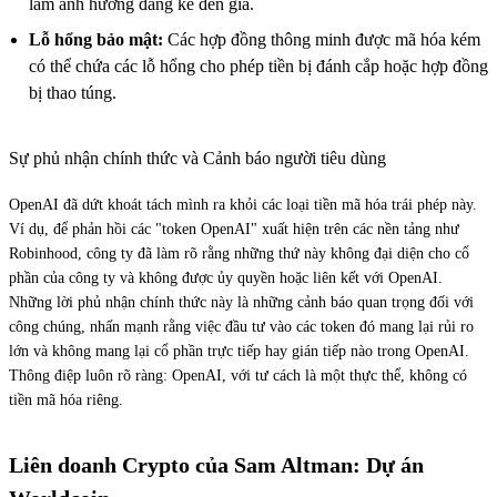
làm ảnh hưởng đáng kể đến giá.
Lỗ hổng bảo mật:
Các hợp đồng thông minh được mã hóa kém
có thể chứa các lỗ hổng cho phép tiền bị đánh cắp hoặc hợp đồng
bị thao túng.
Sự phủ nhận chính thức và Cảnh báo người tiêu dùng
OpenAI đã dứt khoát tách mình ra khỏi các loại tiền mã hóa trái phép này.
Ví dụ, để phản hồi các "token OpenAI" xuất hiện trên các nền tảng như
Robinhood, công ty đã làm rõ rằng những thứ này không đại diện cho cổ
phần của công ty và không được ủy quyền hoặc liên kết với OpenAI.
Những lời phủ nhận chính thức này là những cảnh báo quan trọng đối với
công chúng, nhấn mạnh rằng việc đầu tư vào các token đó mang lại rủi ro
lớn và không mang lại cổ phần trực tiếp hay gián tiếp nào trong OpenAI.
Thông điệp luôn rõ ràng: OpenAI, với tư cách là một thực thể, không có
tiền mã hóa riêng.
Liên doanh Crypto của Sam Altman: Dự án