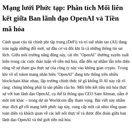
Mạng lưới Phức tạp: Phân tích Mối liên
kết giữa Ban lãnh đạo OpenAI và Tiền
mã hóa
Cảnh quan của tài chính phi tập trung (DeFi) và trí tuệ nhân tạo (AI) đang
tràn ngập những đổi mới, sự đầu cơ và đôi khi là cả những thông tin sai
lệch. Giữa môi trường năng động này, cái tên "OpenAI" thường xuyên xuất
hiện trong các cuộc thảo luận về tiền mã hóa, dẫn đến sự nhầm lẫn trên diện
rộng về sự tham gia thực sự của công ty này vào không gian crypto. Trong
khi vô số token mang nhãn hiệu "OpenAI" đang lưu thông trên nhiều
blockchain khác nhau, lập trường chính thức từ gã khổng lồ AI này rất rõ
ràng: chúng không phải là sản phẩm của họ. Mối liên kết tiền mã hóa thực
sự với ban lãnh đạo OpenAI, cụ thể là thông qua CEO Sam Altman, nằm ở
một nơi khác – trong dự án Worldcoin đầy tham vọng. Bài viết này nhằm
mục đích gỡ rối mạng lưới phức tạp này, cung cấp một cái nhìn tổng quan
toàn diện và khách quan về các kết nối thực tế và được đồn đoán giữa ban
lãnh đạo OpenAI và thế giới tiền mã hóa.