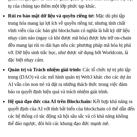
tụ của chúng tạo thêm một lớp phức tạp khác.
Rủi ro bảo mật dữ liệu và quyền riêng tư:
Mặc dù phi tập
trung hóa mang lại lợi ích về quyền riêng tư, nhưng tính chất
vĩnh viễn của các bản ghi blockchain có nghĩa là bất kỳ dữ liệu
nhạy cảm nào (ngay cả khi được mã hóa) được lưu trữ on-chain
đều mang lại rủi ro dài hạn nếu các phương pháp mã hóa bị phá
vỡ. Dữ liệu sinh trắc học, như được sử dụng bởi Worldcoin, là
đặc biệt nhạy cảm.
Quản trị và Trách nhiệm giải trình:
Các tổ chức tự trị phi tập
trung (DAO) và các mô hình quản trị Web3 khác cho các dự án
AI vẫn còn non trẻ và đặt ra những thách thức trong việc đảm
bảo ra quyết định hiệu quả và trách nhiệm giải trình.
Hệ quả đạo đức của AI trên Blockchain:
Kết hợp khả năng ra
quyết định của AI với tính bất biến của blockchain có thể dẫn đến
các hệ thống có tác động xã hội sâu sắc và có khả năng không
thể đảo ngược, đòi hỏi các khung đạo đức mạnh mẽ.