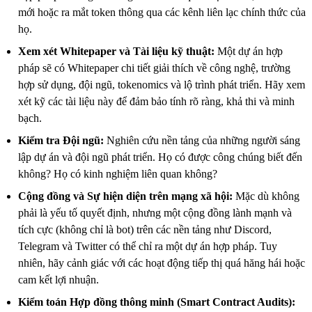
mới hoặc ra mắt token thông qua các kênh liên lạc chính thức của
họ.
Xem xét Whitepaper và Tài liệu kỹ thuật:
Một dự án hợp
pháp sẽ có Whitepaper chi tiết giải thích về công nghệ, trường
hợp sử dụng, đội ngũ, tokenomics và lộ trình phát triển. Hãy xem
xét kỹ các tài liệu này để đảm bảo tính rõ ràng, khả thi và minh
bạch.
Kiểm tra Đội ngũ:
Nghiên cứu nền tảng của những người sáng
lập dự án và đội ngũ phát triển. Họ có được công chúng biết đến
không? Họ có kinh nghiệm liên quan không?
Cộng đồng và Sự hiện diện trên mạng xã hội:
Mặc dù không
phải là yếu tố quyết định, nhưng một cộng đồng lành mạnh và
tích cực (không chỉ là bot) trên các nền tảng như Discord,
Telegram và Twitter có thể chỉ ra một dự án hợp pháp. Tuy
nhiên, hãy cảnh giác với các hoạt động tiếp thị quá hăng hái hoặc
cam kết lợi nhuận.
Kiểm toán Hợp đồng thông minh (Smart Contract Audits):