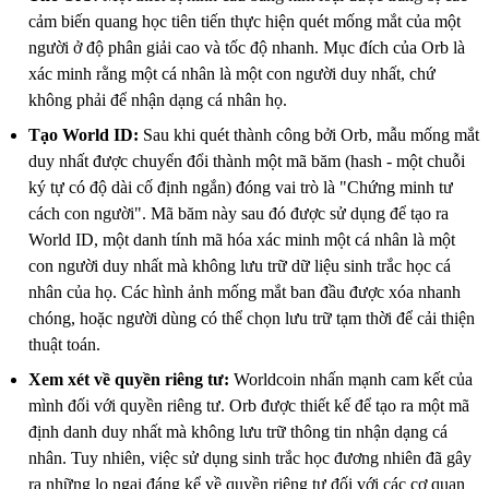
cảm biến quang học tiên tiến thực hiện quét mống mắt của một
người ở độ phân giải cao và tốc độ nhanh. Mục đích của Orb là
xác minh rằng một cá nhân là một con người duy nhất, chứ
không phải để nhận dạng cá nhân họ.
Tạo World ID:
Sau khi quét thành công bởi Orb, mẫu mống mắt
duy nhất được chuyển đổi thành một mã băm (hash - một chuỗi
ký tự có độ dài cố định ngắn) đóng vai trò là "Chứng minh tư
cách con người". Mã băm này sau đó được sử dụng để tạo ra
World ID, một danh tính mã hóa xác minh một cá nhân là một
con người duy nhất mà không lưu trữ dữ liệu sinh trắc học cá
nhân của họ. Các hình ảnh mống mắt ban đầu được xóa nhanh
chóng, hoặc người dùng có thể chọn lưu trữ tạm thời để cải thiện
thuật toán.
Xem xét về quyền riêng tư:
Worldcoin nhấn mạnh cam kết của
mình đối với quyền riêng tư. Orb được thiết kế để tạo ra một mã
định danh duy nhất mà không lưu trữ thông tin nhận dạng cá
nhân. Tuy nhiên, việc sử dụng sinh trắc học đương nhiên đã gây
ra những lo ngại đáng kể về quyền riêng tư đối với các cơ quan