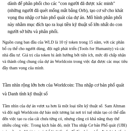
dành để phân phối cho các "con người đã được xác minh"
(những người đã quét mống mắt bằng Orb), tạo cơ sở cho khát
vọng thu nhập cơ bản phổ quát của dự án. Mô hình phân phối
này nhằm mục đích tạo ra loại tiền kỹ thuật số lớn nhất do con
người sở hữu và phân phối.
Nguồn cung ban đầu của WLD là 10 tỷ token trong 15 năm, với các phân
bổ cụ thể cho người dùng, đội ngũ phát triển (Tools for Humanity) và các
nhà đầu tư. Giá trị của token bị ảnh hưởng bởi tiện ích, mức độ chấp nhận
và thành công chung của dự án Worldcoin trong việc đạt được các mục tiêu
đầy tham vọng của mình.
Tầm nhìn rộng lớn hơn của Worldcoin: Thu nhập cơ bản phổ quát
và Danh tính kỹ thuật số
Tầm nhìn của dự án vượt xa hơn là một loại tiền kỹ thuật số. Sam Altman
và đội ngũ Worldcoin dự báo một tương lai nơi trí tuệ nhân tạo có thể dẫn
đến việc tạo ra của cải chưa từng có, nhưng cũng có khả năng thay thế
nhiều công việc. Trong kịch bản đó, một Thu nhập Cơ bản Phổ quát (UBI)