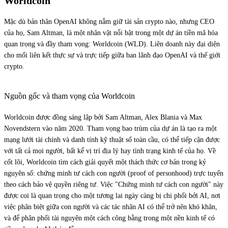
Worldcoin
Mặc dù bản thân OpenAI không nắm giữ tài sản crypto nào, nhưng CEO
của họ, Sam Altman, là một nhân vật nổi bật trong một dự án tiền mã hóa
quan trọng và đầy tham vọng: Worldcoin (WLD). Liên doanh này đại diện
cho mối liên kết thực sự và trực tiếp giữa ban lãnh đạo OpenAI và thế giới
crypto.
Nguồn gốc và tham vọng của Worldcoin
Worldcoin được đồng sáng lập bởi Sam Altman, Alex Blania và Max
Novendstern vào năm 2020. Tham vọng bao trùm của dự án là tạo ra một
mạng lưới tài chính và danh tính kỹ thuật số toàn cầu, có thể tiếp cận được
với tất cả mọi người, bất kể vị trí địa lý hay tình trạng kinh tế của họ. Về
cốt lõi, Worldcoin tìm cách giải quyết một thách thức cơ bản trong kỷ
nguyên số: chứng minh tư cách con người (proof of personhood) trực tuyến
theo cách bảo vệ quyền riêng tư. Việc "Chứng minh tư cách con người" này
được coi là quan trọng cho một tương lai ngày càng bị chi phối bởi AI, nơi
việc phân biệt giữa con người và các tác nhân AI có thể trở nên khó khăn,
và để phân phối tài nguyên một cách công bằng trong một nền kinh tế có