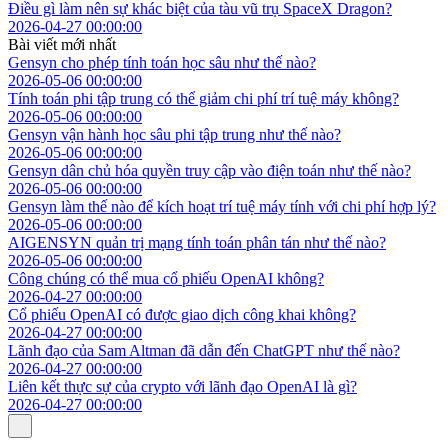
Điều gì làm nên sự khác biệt của tàu vũ trụ SpaceX Dragon?
2026-04-27 00:00:00
Bài viết mới nhất
Gensyn cho phép tính toán học sâu như thế nào?
2026-05-06 00:00:00
Tính toán phi tập trung có thể giảm chi phí trí tuệ máy không?
2026-05-06 00:00:00
Gensyn vận hành học sâu phi tập trung như thế nào?
2026-05-06 00:00:00
Gensyn dân chủ hóa quyền truy cập vào điện toán như thế nào?
2026-05-06 00:00:00
Gensyn làm thế nào để kích hoạt trí tuệ máy tính với chi phí hợp lý?
2026-05-06 00:00:00
AIGENSYN quản trị mạng tính toán phân tán như thế nào?
2026-05-06 00:00:00
Công chúng có thể mua cổ phiếu OpenAI không?
2026-04-27 00:00:00
Cổ phiếu OpenAI có được giao dịch công khai không?
2026-04-27 00:00:00
Lãnh đạo của Sam Altman đã dẫn đến ChatGPT như thế nào?
2026-04-27 00:00:00
Liên kết thực sự của crypto với lãnh đạo OpenAI là gì?
2026-04-27 00:00:00