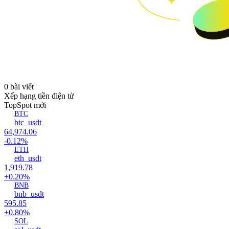
0 bài viết
Xếp hạng tiền điện tử
Top
Spot mới
BTC
btc_usdt
64,974.06
-0.12%
ETH
eth_usdt
1,919.78
+0.20%
BNB
bnb_usdt
595.85
+0.80%
SOL