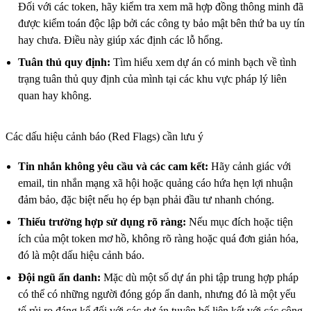
Đối với các token, hãy kiểm tra xem mã hợp đồng thông minh đã
được kiểm toán độc lập bởi các công ty bảo mật bên thứ ba uy tín
hay chưa. Điều này giúp xác định các lỗ hổng.
Tuân thủ quy định:
Tìm hiểu xem dự án có minh bạch về tình
trạng tuân thủ quy định của mình tại các khu vực pháp lý liên
quan hay không.
Các dấu hiệu cảnh báo (Red Flags) cần lưu ý
Tin nhắn không yêu cầu và các cam kết:
Hãy cảnh giác với
email, tin nhắn mạng xã hội hoặc quảng cáo hứa hẹn lợi nhuận
đảm bảo, đặc biệt nếu họ ép bạn phải đầu tư nhanh chóng.
Thiếu trường hợp sử dụng rõ ràng:
Nếu mục đích hoặc tiện
ích của một token mơ hồ, không rõ ràng hoặc quá đơn giản hóa,
đó là một dấu hiệu cảnh báo.
Đội ngũ ẩn danh:
Mặc dù một số dự án phi tập trung hợp pháp
có thể có những người đóng góp ẩn danh, nhưng đó là một yếu
tố rủi ro đáng kể đối với các dự án tuyên bố liên kết với các công