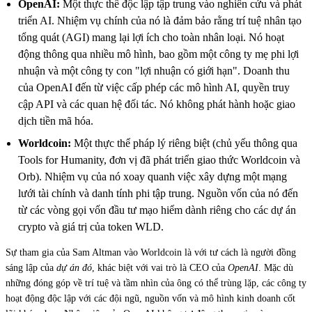
OpenAI:
Một thực thể độc lập tập trung vào nghiên cứu và phát
triển AI. Nhiệm vụ chính của nó là đảm bảo rằng trí tuệ nhân tạo
tổng quát (AGI) mang lại lợi ích cho toàn nhân loại. Nó hoạt
động thông qua nhiều mô hình, bao gồm một công ty mẹ phi lợi
nhuận và một công ty con "lợi nhuận có giới hạn". Doanh thu
của OpenAI đến từ việc cấp phép các mô hình AI, quyền truy
cập API và các quan hệ đối tác. Nó không phát hành hoặc giao
dịch tiền mã hóa.
Worldcoin:
Một thực thể pháp lý riêng biệt (chủ yếu thông qua
Tools for Humanity, đơn vị đã phát triển giao thức Worldcoin và
Orb). Nhiệm vụ của nó xoay quanh việc xây dựng một mạng
lưới tài chính và danh tính phi tập trung. Nguồn vốn của nó đến
từ các vòng gọi vốn đầu tư mạo hiểm dành riêng cho các dự án
crypto và giá trị của token WLD.
Sự tham gia của Sam Altman vào Worldcoin là với tư cách là người đồng
sáng lập của
dự án đó
, khác biệt với vai trò là CEO của
OpenAI
. Mặc dù
những đóng góp về trí tuệ và tầm nhìn của ông có thể trùng lặp, các công ty
hoạt động độc lập với các đội ngũ, nguồn vốn và mô hình kinh doanh cốt