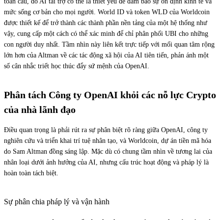
toàn cầu, do AI tài trợ có thể là thiết yếu để đảm bảo sự ổn định kinh tế và
mức sống cơ bản cho mọi người. World ID và token WLD của Worldcoin
được thiết kế để trở thành các thành phần nền tảng của một hệ thống như
vậy, cung cấp một cách có thể xác minh để chỉ phân phối UBI cho những
con người duy nhất. Tầm nhìn này liên kết trực tiếp với mối quan tâm rộng
lớn hơn của Altman về các tác động xã hội của AI tiên tiến, phản ánh một
số cân nhắc triết học thúc đẩy sứ mệnh của OpenAI.
Phân tách Công ty OpenAI khỏi các nỗ lực Crypto
của nhà lãnh đạo
Điều quan trọng là phải rút ra sự phân biệt rõ ràng giữa OpenAI, công ty
nghiên cứu và triển khai trí tuệ nhân tạo, và Worldcoin, dự án tiền mã hóa
do Sam Altman đồng sáng lập. Mặc dù có chung tầm nhìn về tương lai của
nhân loại dưới ảnh hưởng của AI, nhưng cấu trúc hoạt động và pháp lý là
hoàn toàn tách biệt.
Sự phân chia pháp lý và vận hành