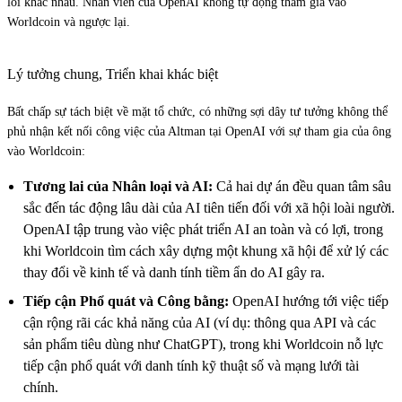
lõi khác nhau. Nhân viên của OpenAI không tự động tham gia vào
Worldcoin và ngược lại.
Lý tưởng chung, Triển khai khác biệt
Bất chấp sự tách biệt về mặt tổ chức, có những sợi dây tư tưởng không thể
phủ nhận kết nối công việc của Altman tại OpenAI với sự tham gia của ông
vào Worldcoin:
Tương lai của Nhân loại và AI:
Cả hai dự án đều quan tâm sâu
sắc đến tác động lâu dài của AI tiên tiến đối với xã hội loài người.
OpenAI tập trung vào việc phát triển AI an toàn và có lợi, trong
khi Worldcoin tìm cách xây dựng một khung xã hội để xử lý các
thay đổi về kinh tế và danh tính tiềm ẩn do AI gây ra.
Tiếp cận Phổ quát và Công bằng:
OpenAI hướng tới việc tiếp
cận rộng rãi các khả năng của AI (ví dụ: thông qua API và các
sản phẩm tiêu dùng như ChatGPT), trong khi Worldcoin nỗ lực
tiếp cận phổ quát với danh tính kỹ thuật số và mạng lưới tài
chính.