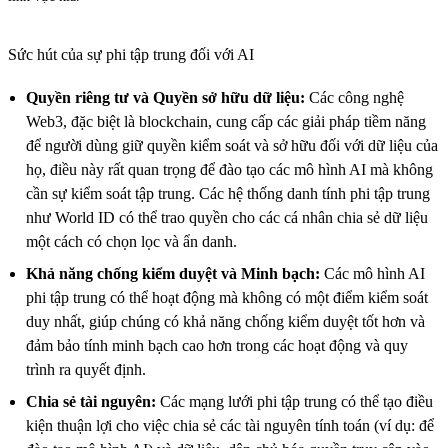
Sức hút của sự phi tập trung đối với AI
Quyền riêng tư và Quyền sở hữu dữ liệu:
Các công nghệ
Web3, đặc biệt là blockchain, cung cấp các giải pháp tiềm năng
để người dùng giữ quyền kiểm soát và sở hữu đối với dữ liệu của
họ, điều này rất quan trọng để đào tạo các mô hình AI mà không
cần sự kiểm soát tập trung. Các hệ thống danh tính phi tập trung
như World ID có thể trao quyền cho các cá nhân chia sẻ dữ liệu
một cách có chọn lọc và ẩn danh.
Khả năng chống kiểm duyệt và Minh bạch:
Các mô hình AI
phi tập trung có thể hoạt động mà không có một điểm kiểm soát
duy nhất, giúp chúng có khả năng chống kiểm duyệt tốt hơn và
đảm bảo tính minh bạch cao hơn trong các hoạt động và quy
trình ra quyết định.
Chia sẻ tài nguyên:
Các mạng lưới phi tập trung có thể tạo điều
kiện thuận lợi cho việc chia sẻ các tài nguyên tính toán (ví dụ: để