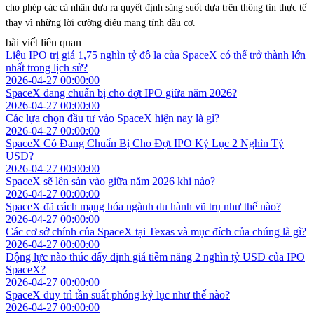
cho phép các cá nhân đưa ra quyết định sáng suốt dựa trên thông tin thực tế
thay vì những lời cường điệu mang tính đầu cơ.
bài viết liên quan
Liệu IPO trị giá 1,75 nghìn tỷ đô la của SpaceX có thể trở thành lớn
nhất trong lịch sử?
2026-04-27 00:00:00
SpaceX đang chuẩn bị cho đợt IPO giữa năm 2026?
2026-04-27 00:00:00
Các lựa chọn đầu tư vào SpaceX hiện nay là gì?
2026-04-27 00:00:00
SpaceX Có Đang Chuẩn Bị Cho Đợt IPO Kỷ Lục 2 Nghìn Tỷ
USD?
2026-04-27 00:00:00
SpaceX sẽ lên sàn vào giữa năm 2026 khi nào?
2026-04-27 00:00:00
SpaceX đã cách mạng hóa ngành du hành vũ trụ như thế nào?
2026-04-27 00:00:00
Các cơ sở chính của SpaceX tại Texas và mục đích của chúng là gì?
2026-04-27 00:00:00
Động lực nào thúc đẩy định giá tiềm năng 2 nghìn tỷ USD của IPO
SpaceX?
2026-04-27 00:00:00
SpaceX duy trì tần suất phóng kỷ lục như thế nào?
2026-04-27 00:00:00