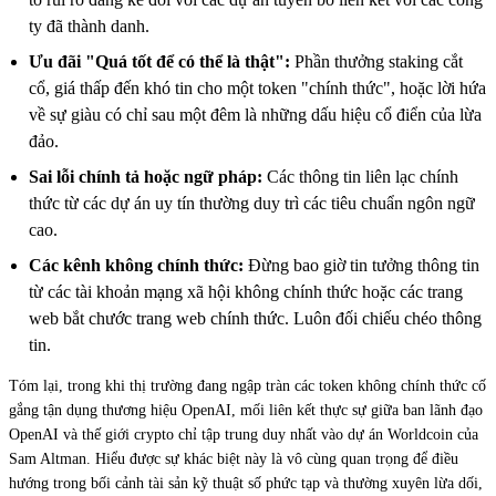
ty đã thành danh.
Ưu đãi "Quá tốt để có thể là thật":
Phần thưởng staking cắt
cổ, giá thấp đến khó tin cho một token "chính thức", hoặc lời hứa
về sự giàu có chỉ sau một đêm là những dấu hiệu cổ điển của lừa
đảo.
Sai lỗi chính tả hoặc ngữ pháp:
Các thông tin liên lạc chính
thức từ các dự án uy tín thường duy trì các tiêu chuẩn ngôn ngữ
cao.
Các kênh không chính thức:
Đừng bao giờ tin tưởng thông tin
từ các tài khoản mạng xã hội không chính thức hoặc các trang
web bắt chước trang web chính thức. Luôn đối chiếu chéo thông
tin.
Tóm lại, trong khi thị trường đang ngập tràn các token không chính thức cố
gắng tận dụng thương hiệu OpenAI, mối liên kết thực sự giữa ban lãnh đạo
OpenAI và thế giới crypto chỉ tập trung duy nhất vào dự án Worldcoin của
Sam Altman. Hiểu được sự khác biệt này là vô cùng quan trọng để điều
hướng trong bối cảnh tài sản kỹ thuật số phức tạp và thường xuyên lừa dối,