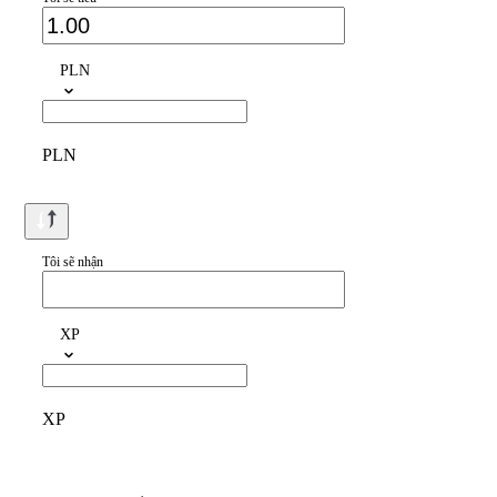
PLN
PLN
Tôi sẽ nhận
XP
XP