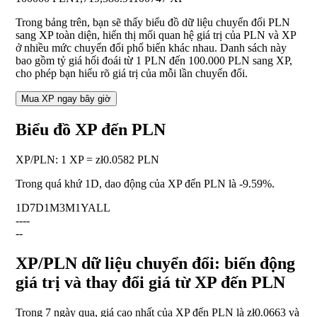
Trong bảng trên, bạn sẽ thấy biểu đồ dữ liệu chuyển đổi PLN
sang XP toàn diện, hiển thị mối quan hệ giá trị của PLN và XP
ở nhiều mức chuyển đổi phổ biến khác nhau. Danh sách này
bao gồm tỷ giá hối đoái từ 1 PLN đến 100.000 PLN sang XP,
cho phép bạn hiểu rõ giá trị của mỗi lần chuyển đổi.
Mua XP ngay bây giờ
Biểu đồ XP đến PLN
XP
/
PLN
:
1 XP = zł0.0582 PLN
Trong quá khứ 1D, dao động của XP đến PLN là
-9.59%
.
1D
7D
1M
3M
1Y
ALL
--
--
--
XP/PLN dữ liệu chuyển đổi: biến động
giá trị và thay đổi giá từ XP đến PLN
Trong 7 ngày qua, giá cao nhất của XP đến PLN là zł0.0663 và