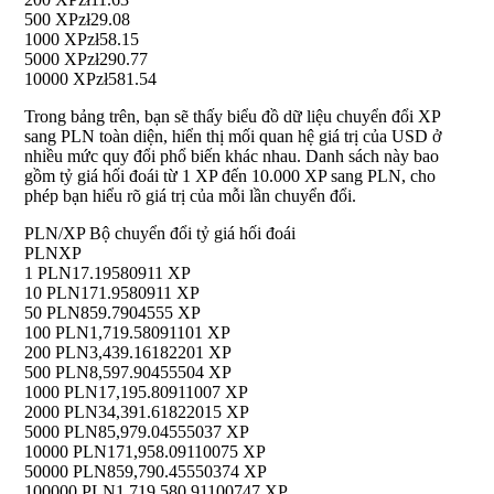
500 XP
zł29.08
1000 XP
zł58.15
5000 XP
zł290.77
10000 XP
zł581.54
Trong bảng trên, bạn sẽ thấy biểu đồ dữ liệu chuyển đổi XP
sang PLN toàn diện, hiển thị mối quan hệ giá trị của USD ở
nhiều mức quy đổi phổ biến khác nhau. Danh sách này bao
gồm tỷ giá hối đoái từ 1 XP đến 10.000 XP sang PLN, cho
phép bạn hiểu rõ giá trị của mỗi lần chuyển đổi.
PLN/XP Bộ chuyển đổi tỷ giá hối đoái
PLN
XP
1 PLN
17.19580911 XP
10 PLN
171.9580911 XP
50 PLN
859.7904555 XP
100 PLN
1,719.58091101 XP
200 PLN
3,439.16182201 XP
500 PLN
8,597.90455504 XP
1000 PLN
17,195.80911007 XP
2000 PLN
34,391.61822015 XP
5000 PLN
85,979.04555037 XP
10000 PLN
171,958.09110075 XP
50000 PLN
859,790.45550374 XP
100000 PLN
1,719,580.91100747 XP