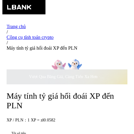
Trang chủ
/
Công cụ tính toán crypto
/
Máy tính tỷ giá hối đoái XP đến PLN
Vượt Qua Băng Giá, Cùng Tiến Xa Hơn ·
500.000
USD Đồng 
Máy tính tỷ giá hối đoái XP đến
PLN
XP / PLN：1 XP = zł0.0582
Tôi sẽ tiêu