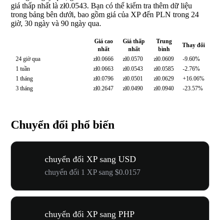
giá thấp nhất là zł0.0543. Bạn có thể kiểm tra thêm dữ liệu
trong bảng bên dưới, bao gồm giá của XP đến PLN trong 24
giờ, 30 ngày và 90 ngày qua.
Giá cao
Giá thấp
Trung
Thay đổi
nhất
nhất
bình
24 giờ qua
zł0.0666
zł0.0570
zł0.0609
-9.60%
1 tuần
zł0.0663
zł0.0543
zł0.0585
-2.76%
1 tháng
zł0.0796
zł0.0501
zł0.0629
+16.06%
3 tháng
zł0.2647
zł0.0490
zł0.0940
-23.57%
Chuyển đổi phổ biến
chuyển đổi XP sang USD
chuyển đổi 1 XP sang $0.0157
chuyển đổi XP sang PHP