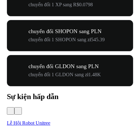
chuyển đổi 1 XP sang R$0.0798
chuyển đổi SHOPON sang PLN
chuyển đổi 1 SHOPON sang zł545.39
chuyển đổi GLDON sang PLN
chuyển đổi 1 GLDON sang zł1.48K
Sự kiện hấp dẫn
Lễ Hội Robot Unitree
Hư