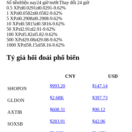
Số tiền
Hiện nay
24 giờ trước
Thay đổi 24 giờ
0.5 XP
zł0.0291
zł0.0291
-9.62%
1 XP
zł0.0582
zł0.0582
-9.62%
5 XP
zł0.2908
zł0.2908
-9.62%
10 XP
zł0.5815
zł0.5816
-9.62%
50 XP
zł2.91
zł2.91
-9.62%
100 XP
zł5.82
zł5.82
-9.62%
500 XP
zł29.08
zł29.08
-9.62%
1000 XP
zł58.15
zł58.16
-9.62%
Tỷ giá hối đoái phổ biến
CNY
USD
$993.20
$147.14
SHOPON
$2.68K
$397.73
GLDON
$608.31
$90.12
AXTIB
$283.91
$42.06
SOXSB