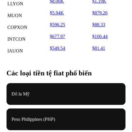
$8.00K
$1.19K
LLYON
$5.94K
$879.26
MUON
$596.25
$88.33
COPXON
$677.97
$100.44
INTCON
$549.54
$81.41
IAUON
Các loại tiền tệ fiat phổ biến
Đô la Mỹ
Peso Philippines (PHP)