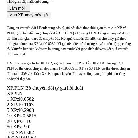
Thời gian cập nhật cuối cùng --
Làm mới
Mua XP ngay bây giờ
Công cụ chuyển đổi LBank cung cấp tỷ giá hối đoái theo thời gian thực của XP và
PLN, giúp bạn dễ dàng chuyển đổi XPHERE(XP) sang PLN. Công cụ này sử dụng
dữ liệu thời gian thực để chuyển đổi. Kết quả chuyển đổi hiện tại cho thấy giá theo
thời gian thực của XP là zł0.0582. Vì giá tiền điện tử thường xuyên biến động, chúng
tôi khuyên bạn nên kiểm tra lại trang này trước khi giao dịch để xem kết quả chuyển
đổi mới nhất.
1 XP hiện có giá trị là zł0.0582, nghĩa là mua 5 XP sẽ tốn zł0.2908. Tương tự, 1
PLN có thể được chuyển đổi thành 17.19580911 XP và 50 PLN có thể được chuyển
đổi thành 859.7904555 XP. Kết quả chuyển đổi này không bao gồm phí nền tảng
hoặc phí thợ đào.
XP/PLN Bộ chuyển đổi tỷ giá hối đoái
XP
PLN
1 XP
zł0.0582
2 XP
zł0.1163
5 XP
zł0.2908
10 XP
zł0.5815
20 XP
zł1.16
50 XP
zł2.91
100 XP
zł5.82
200 XP
zł11.63