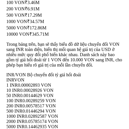
100 VON
₹3.46M
200 VON
₹6.91M
500 VON
₹17.29M
1000 VON
₹34.57M
5000 VON
₹172.86M
10000 VON
₹345.71M
Trong bảng trên, bạn sẽ thấy biểu đồ dữ liệu chuyển đổi VON
sang INR toàn diện, hiển thị mối quan hệ giá trị của USD ở
nhiều mức quy đổi phổ biến khác nhau. Danh sách này bao
gồm tỷ giá hối đoái từ 1 VON đến 10.000 VON sang INR, cho
phép bạn hiểu rõ giá trị của mỗi lần chuyển đổi.
INR/VON Bộ chuyển đổi tỷ giá hối đoái
INR
VON
1 INR
0.00002893 VON
10 INR
0.00028926 VON
50 INR
0.00144629 VON
100 INR
0.00289259 VON
200 INR
0.00578517 VON
500 INR
0.01446294 VON
1000 INR
0.02892587 VON
2000 INR
0.05785174 VON
5000 INR
0.14462935 VON