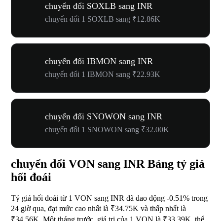
chuyển đổi SOXLB sang INR
chuyển đổi 1 SOXLB sang ₹12.86K
chuyển đổi IBMON sang INR
chuyển đổi 1 IBMON sang ₹22.93K
chuyển đổi SNOWON sang INR
chuyển đổi 1 SNOWON sang ₹32.00K
chuyển đổi VON sang INR Bảng tỷ giá
hối đoái
Tỷ giá hối đoái từ 1 VON sang INR đã dao động
-0.51%
trong
24 giờ qua, đạt mức cao nhất là ₹34.75K và thấp nhất là
₹34.56K. Một tháng trước, giá trị của 1 VON là ₹33.39K, thể