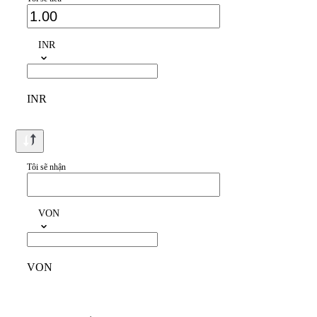
INR
INR
Tôi sẽ nhận
VON
VON