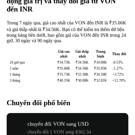
động giá trị và thay đổi giá từ VON
đến INR
Trong 7 ngày qua, giá cao nhất của VON đến INR là ₹35.66K
và giá thấp nhất là ₹34.56K. Bạn có thể kiểm tra thêm dữ liệu
trong bảng bên dưới, bao gồm giá của VON đến INR trong 24
giờ, 30 ngày và 90 ngày qua.
Giá cao
Giá thấp
Trung
Thay đổi
nhất
nhất
bình
24 giờ qua
₹34.75K
₹34.56K
₹34.68K
-0.53%
1 tuần
₹35.66K
₹34.56K
₹35.05K
-1.27%
1 tháng
₹35.73K
₹33.38K
₹34.50K
+3.72%
3 tháng
₹40.35K
₹30.08K
₹32.81K
+12.70%
Chuyển đổi phổ biến
chuyển đổi VON sang USD
chuyển đổi 1 VON sang $362.34