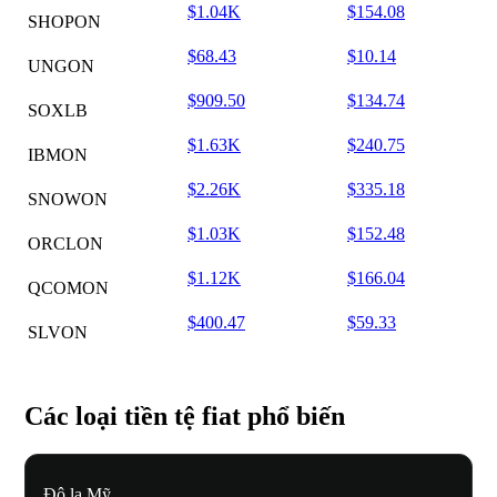
$1.04K
$154.08
SHOPON
$68.43
$10.14
UNGON
$909.50
$134.74
SOXLB
$1.63K
$240.75
IBMON
$2.26K
$335.18
SNOWON
$1.03K
$152.48
ORCLON
$1.12K
$166.04
QCOMON
$400.47
$59.33
SLVON
Các loại tiền tệ fiat phổ biến
Đô la Mỹ