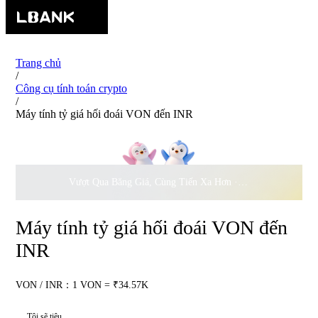
Trang chủ
/
Công cụ tính toán crypto
/
Máy tính tỷ giá hối đoái VON đến INR
Vượt Qua Băng Giá, Cùng Tiến Xa Hơn ·
500.000
USD Đồng 
Máy tính tỷ giá hối đoái VON đến
INR
VON / INR：1 VON = ₹34.57K
Tôi sẽ tiêu