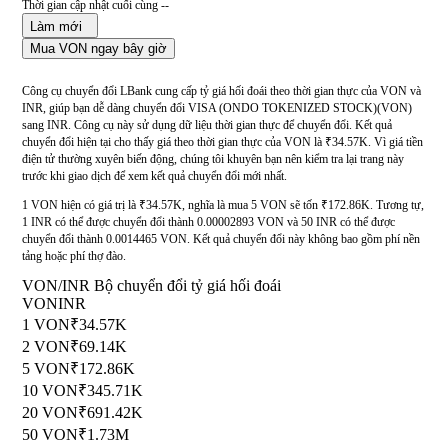
Thời gian cập nhật cuối cùng --
Làm mới
Mua VON ngay bây giờ
Công cụ chuyển đổi LBank cung cấp tỷ giá hối đoái theo thời gian thực của VON và
INR, giúp bạn dễ dàng chuyển đổi VISA (ONDO TOKENIZED STOCK)(VON)
sang INR. Công cụ này sử dụng dữ liệu thời gian thực để chuyển đổi. Kết quả
chuyển đổi hiện tại cho thấy giá theo thời gian thực của VON là ₹34.57K. Vì giá tiền
điện tử thường xuyên biến động, chúng tôi khuyên bạn nên kiểm tra lại trang này
trước khi giao dịch để xem kết quả chuyển đổi mới nhất.
1 VON hiện có giá trị là ₹34.57K, nghĩa là mua 5 VON sẽ tốn ₹172.86K. Tương tự,
1 INR có thể được chuyển đổi thành 0.00002893 VON và 50 INR có thể được
chuyển đổi thành 0.0014465 VON. Kết quả chuyển đổi này không bao gồm phí nền
tảng hoặc phí thợ đào.
VON/INR Bộ chuyển đổi tỷ giá hối đoái
VON
INR
1 VON
₹34.57K
2 VON
₹69.14K
5 VON
₹172.86K
10 VON
₹345.71K
20 VON
₹691.42K
50 VON
₹1.73M