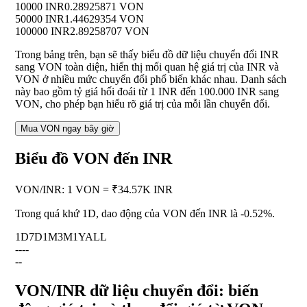
10000 INR
0.28925871 VON
50000 INR
1.44629354 VON
100000 INR
2.89258707 VON
Trong bảng trên, bạn sẽ thấy biểu đồ dữ liệu chuyển đổi INR
sang VON toàn diện, hiển thị mối quan hệ giá trị của INR và
VON ở nhiều mức chuyển đổi phổ biến khác nhau. Danh sách
này bao gồm tỷ giá hối đoái từ 1 INR đến 100.000 INR sang
VON, cho phép bạn hiểu rõ giá trị của mỗi lần chuyển đổi.
Mua VON ngay bây giờ
Biểu đồ VON đến INR
VON
/
INR
:
1 VON = ₹34.57K INR
Trong quá khứ 1D, dao động của VON đến INR là
-0.52%
.
1D
7D
1M
3M
1Y
ALL
--
--
--
VON/INR dữ liệu chuyển đổi: biến