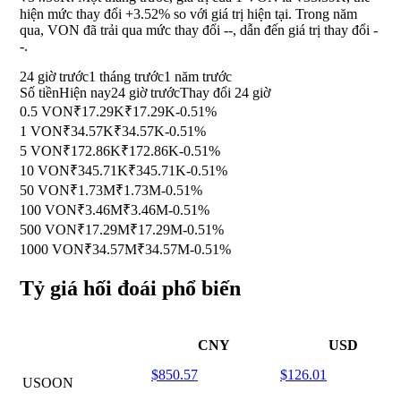
hiện mức thay đổi
+3.52%
so với giá trị hiện tại. Trong năm
qua, VON đã trải qua mức thay đổi
--
, dẫn đến giá trị thay đổi
-
-
.
24 giờ trước
1 tháng trước
1 năm trước
Số tiền
Hiện nay
24 giờ trước
Thay đổi 24 giờ
0.5 VON
₹17.29K
₹17.29K
-0.51%
1 VON
₹34.57K
₹34.57K
-0.51%
5 VON
₹172.86K
₹172.86K
-0.51%
10 VON
₹345.71K
₹345.71K
-0.51%
50 VON
₹1.73M
₹1.73M
-0.51%
100 VON
₹3.46M
₹3.46M
-0.51%
500 VON
₹17.29M
₹17.29M
-0.51%
1000 VON
₹34.57M
₹34.57M
-0.51%
Tỷ giá hối đoái phổ biến
CNY
USD
$850.57
$126.01
USOON