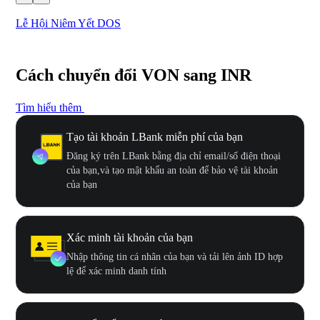
Lễ Hội Niêm Yết DOS
Lễ 
Cách chuyển đổi VON sang INR
Tìm hiểu thêm
Tạo tài khoản LBank miễn phí của bạn
Đăng ký trên LBank bằng địa chỉ email/số điện thoại
của bạn,và tạo mật khẩu an toàn để bảo vệ tài khoản
của bạn
Xác minh tài khoản của bạn
Nhập thông tin cá nhân của bạn và tải lên ảnh ID hợp
lệ để xác minh danh tính