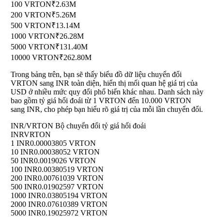
100 VRTON
₹2.63M
200 VRTON
₹5.26M
500 VRTON
₹13.14M
1000 VRTON
₹26.28M
5000 VRTON
₹131.40M
10000 VRTON
₹262.80M
Trong bảng trên, bạn sẽ thấy biểu đồ dữ liệu chuyển đổi
VRTON sang INR toàn diện, hiển thị mối quan hệ giá trị của
USD ở nhiều mức quy đổi phổ biến khác nhau. Danh sách này
bao gồm tỷ giá hối đoái từ 1 VRTON đến 10.000 VRTON
sang INR, cho phép bạn hiểu rõ giá trị của mỗi lần chuyển đổi.
INR/VRTON Bộ chuyển đổi tỷ giá hối đoái
INR
VRTON
1 INR
0.00003805 VRTON
10 INR
0.00038052 VRTON
50 INR
0.0019026 VRTON
100 INR
0.00380519 VRTON
200 INR
0.00761039 VRTON
500 INR
0.01902597 VRTON
1000 INR
0.03805194 VRTON
2000 INR
0.07610389 VRTON
5000 INR
0.19025972 VRTON