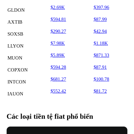
$2.69K
$397.96
GLDON
$594.81
$87.99
AXTIB
$290.27
$42.94
SOXSB
$7.98K
$1.18K
LLYON
$5.89K
$871.33
MUON
$594.28
$87.91
COPXON
$681.27
$100.78
INTCON
$552.42
$81.72
IAUON
Các loại tiền tệ fiat phổ biến