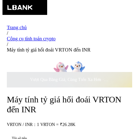
Trang chủ
/
Công cụ tính toán crypto
/
Máy tính tỷ giá hối đoái VRTON đến INR
Vượt Qua Băng Giá, Cùng Tiến Xa Hơn ·
500.000
USD Đồng 
Máy tính tỷ giá hối đoái VRTON
đến INR
VRTON / INR：1 VRTON = ₹26.28K
Tôi sẽ tiêu