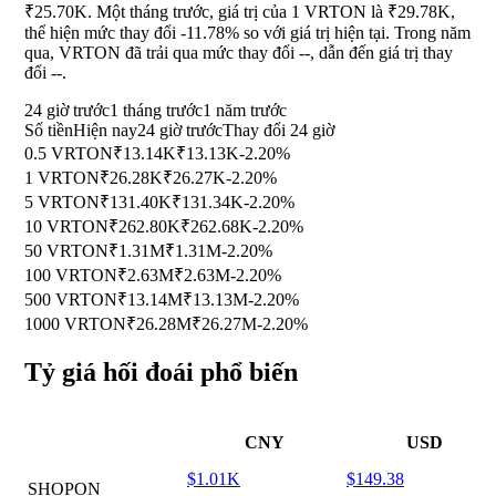
₹25.70K. Một tháng trước, giá trị của 1 VRTON là ₹29.78K,
thể hiện mức thay đổi
-11.78%
so với giá trị hiện tại. Trong năm
qua, VRTON đã trải qua mức thay đổi
--
, dẫn đến giá trị thay
đổi
--
.
24 giờ trước
1 tháng trước
1 năm trước
Số tiền
Hiện nay
24 giờ trước
Thay đổi 24 giờ
0.5 VRTON
₹13.14K
₹13.13K
-2.20%
1 VRTON
₹26.28K
₹26.27K
-2.20%
5 VRTON
₹131.40K
₹131.34K
-2.20%
10 VRTON
₹262.80K
₹262.68K
-2.20%
50 VRTON
₹1.31M
₹1.31M
-2.20%
100 VRTON
₹2.63M
₹2.63M
-2.20%
500 VRTON
₹13.14M
₹13.13M
-2.20%
1000 VRTON
₹26.28M
₹26.27M
-2.20%
Tỷ giá hối đoái phổ biến
CNY
USD
$1.01K
$149.38
SHOPON