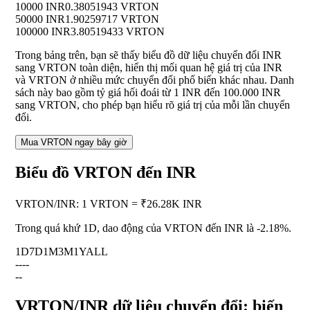
10000 INR
0.38051943 VRTON
50000 INR
1.90259717 VRTON
100000 INR
3.80519433 VRTON
Trong bảng trên, bạn sẽ thấy biểu đồ dữ liệu chuyển đổi INR
sang VRTON toàn diện, hiển thị mối quan hệ giá trị của INR
và VRTON ở nhiều mức chuyển đổi phổ biến khác nhau. Danh
sách này bao gồm tỷ giá hối đoái từ 1 INR đến 100.000 INR
sang VRTON, cho phép bạn hiểu rõ giá trị của mỗi lần chuyển
đổi.
Mua VRTON ngay bây giờ
Biểu đồ VRTON đến INR
VRTON
/
INR
:
1 VRTON = ₹26.28K INR
Trong quá khứ 1D, dao động của VRTON đến INR là
-2.18%
.
1D
7D
1M
3M
1Y
ALL
--
--
--
VRTON/INR dữ liệu chuyển đổi: biến