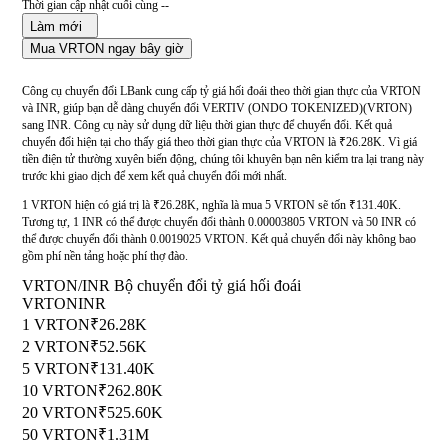
Thời gian cập nhật cuối cùng --
Làm mới
Mua VRTON ngay bây giờ
Công cụ chuyển đổi LBank cung cấp tỷ giá hối đoái theo thời gian thực của VRTON
và INR, giúp bạn dễ dàng chuyển đổi VERTIV (ONDO TOKENIZED)(VRTON)
sang INR. Công cụ này sử dụng dữ liệu thời gian thực để chuyển đổi. Kết quả
chuyển đổi hiện tại cho thấy giá theo thời gian thực của VRTON là ₹26.28K. Vì giá
tiền điện tử thường xuyên biến động, chúng tôi khuyên bạn nên kiểm tra lại trang này
trước khi giao dịch để xem kết quả chuyển đổi mới nhất.
1 VRTON hiện có giá trị là ₹26.28K, nghĩa là mua 5 VRTON sẽ tốn ₹131.40K.
Tương tự, 1 INR có thể được chuyển đổi thành 0.00003805 VRTON và 50 INR có
thể được chuyển đổi thành 0.0019025 VRTON. Kết quả chuyển đổi này không bao
gồm phí nền tảng hoặc phí thợ đào.
VRTON/INR Bộ chuyển đổi tỷ giá hối đoái
VRTON
INR
1 VRTON
₹26.28K
2 VRTON
₹52.56K
5 VRTON
₹131.40K
10 VRTON
₹262.80K
20 VRTON
₹525.60K
50 VRTON
₹1.31M