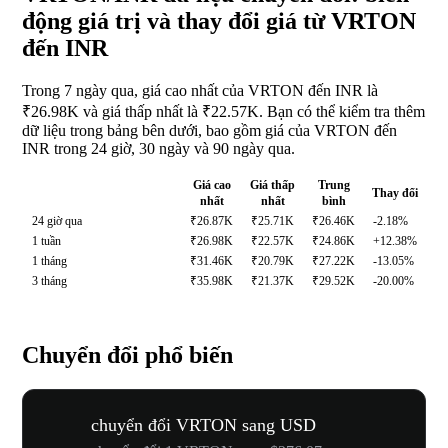
động giá trị và thay đổi giá từ VRTON
đến INR
Trong 7 ngày qua, giá cao nhất của VRTON đến INR là
₹26.98K và giá thấp nhất là ₹22.57K. Bạn có thể kiểm tra thêm
dữ liệu trong bảng bên dưới, bao gồm giá của VRTON đến
INR trong 24 giờ, 30 ngày và 90 ngày qua.
Giá cao
Giá thấp
Trung
Thay đổi
nhất
nhất
bình
24 giờ qua
₹26.87K
₹25.71K
₹26.46K
-2.18%
1 tuần
₹26.98K
₹22.57K
₹24.86K
+12.38%
1 tháng
₹31.46K
₹20.79K
₹27.22K
-13.05%
3 tháng
₹35.98K
₹21.37K
₹29.52K
-20.00%
Chuyển đổi phổ biến
chuyển đổi VRTON sang USD