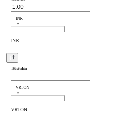
INR
INR
Tôi sẽ nhận
VRTON
VRTON