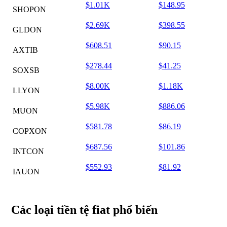
$1.01K
$148.95
SHOPON
$2.69K
$398.55
GLDON
$608.51
$90.15
AXTIB
$278.44
$41.25
SOXSB
$8.00K
$1.18K
LLYON
$5.98K
$886.06
MUON
$581.78
$86.19
COPXON
$687.56
$101.86
INTCON
$552.93
$81.92
IAUON
Các loại tiền tệ fiat phổ biến