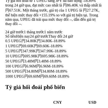
Tỷ giá hối đoái từ 1 UPEG sang JPY đã dao động
-18.89%
trong 24 giờ qua, đạt mức cao nhất là 円86.40K và thấp nhất là
円67.51K. Một tháng trước, giá trị của 1 UPEG là 円27.27K,
thể hiện mức thay đổi
+155.19%
so với giá trị hiện tại. Trong
năm qua, UPEG đã trải qua mức thay đổi
--
, dẫn đến giá trị
thay đổi
--
.
24 giờ trước
1 tháng trước
1 năm trước
Số tiền
Hiện nay
24 giờ trước
Thay đổi 24 giờ
0.5 UPEG
円34.80K
円34.80K
-18.89%
1 UPEG
円69.60K
円69.60K
-18.89%
5 UPEG
円347.99K
円347.99K
-18.89%
10 UPEG
円695.98K
円695.98K
-18.89%
50 UPEG
円3.48M
円3.48M
-18.89%
100 UPEG
円6.96M
円6.96M
-18.89%
500 UPEG
円34.80M
円34.80M
-18.89%
1000 UPEG
円69.60M
円69.60M
-18.89%
Tỷ giá hối đoái phổ biến
CNY
USD