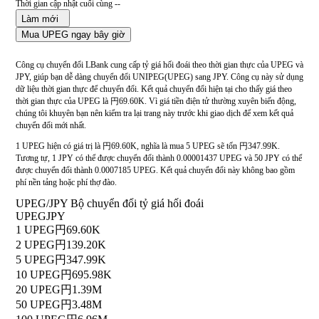
Thời gian cập nhật cuối cùng --
Làm mới
Mua UPEG ngay bây giờ
Công cụ chuyển đổi LBank cung cấp tỷ giá hối đoái theo thời gian thực của UPEG và
JPY, giúp bạn dễ dàng chuyển đổi UNIPEG(UPEG) sang JPY. Công cụ này sử dụng
dữ liệu thời gian thực để chuyển đổi. Kết quả chuyển đổi hiện tại cho thấy giá theo
thời gian thực của UPEG là 円69.60K. Vì giá tiền điện tử thường xuyên biến động,
chúng tôi khuyên bạn nên kiểm tra lại trang này trước khi giao dịch để xem kết quả
chuyển đổi mới nhất.
1 UPEG hiện có giá trị là 円69.60K, nghĩa là mua 5 UPEG sẽ tốn 円347.99K.
Tương tự, 1 JPY có thể được chuyển đổi thành 0.00001437 UPEG và 50 JPY có thể
được chuyển đổi thành 0.0007185 UPEG. Kết quả chuyển đổi này không bao gồm
phí nền tảng hoặc phí thợ đào.
UPEG/JPY Bộ chuyển đổi tỷ giá hối đoái
UPEG
JPY
1 UPEG
円69.60K
2 UPEG
円139.20K
5 UPEG
円347.99K
10 UPEG
円695.98K
20 UPEG
円1.39M
50 UPEG
円3.48M