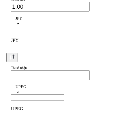
JPY
JPY
Tôi sẽ nhận
UPEG
UPEG