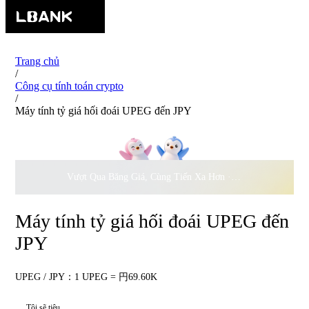
Trang chủ
/
Công cụ tính toán crypto
/
Máy tính tỷ giá hối đoái UPEG đến JPY
Vượt Qua Băng Giá, Cùng Tiến Xa Hơn ·
500.000
USD Đồng 
Máy tính tỷ giá hối đoái UPEG đến
JPY
UPEG / JPY：1 UPEG = 円69.60K
Tôi sẽ tiêu