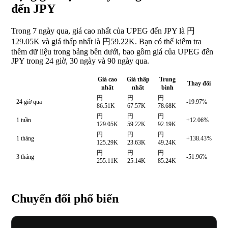
đến JPY
Trong 7 ngày qua, giá cao nhất của UPEG đến JPY là 円
129.05K và giá thấp nhất là 円59.22K. Bạn có thể kiểm tra
thêm dữ liệu trong bảng bên dưới, bao gồm giá của UPEG đến
JPY trong 24 giờ, 30 ngày và 90 ngày qua.
Giá cao
Giá thấp
Trung
Thay đổi
nhất
nhất
bình
円
円
円
24 giờ qua
-19.97%
86.51K
67.57K
78.68K
円
円
円
1 tuần
+12.06%
129.05K
59.22K
92.19K
円
円
円
1 tháng
+138.43%
125.29K
23.63K
49.24K
円
円
円
3 tháng
-51.96%
255.11K
25.14K
85.24K
Chuyển đổi phổ biến