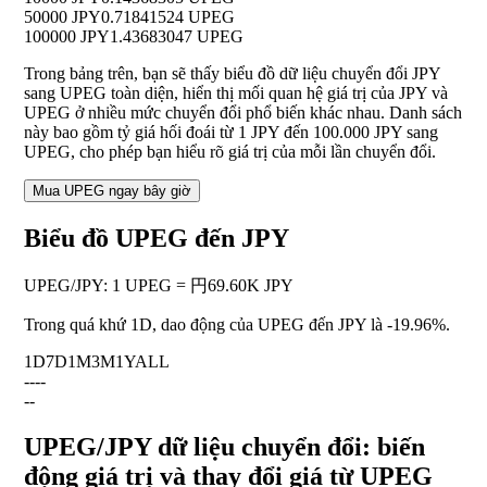
50000 JPY
0.71841524 UPEG
100000 JPY
1.43683047 UPEG
Trong bảng trên, bạn sẽ thấy biểu đồ dữ liệu chuyển đổi JPY
sang UPEG toàn diện, hiển thị mối quan hệ giá trị của JPY và
UPEG ở nhiều mức chuyển đổi phổ biến khác nhau. Danh sách
này bao gồm tỷ giá hối đoái từ 1 JPY đến 100.000 JPY sang
UPEG, cho phép bạn hiểu rõ giá trị của mỗi lần chuyển đổi.
Mua UPEG ngay bây giờ
Biểu đồ UPEG đến JPY
UPEG
/
JPY
:
1 UPEG = 円69.60K JPY
Trong quá khứ 1D, dao động của UPEG đến JPY là
-19.96%
.
1D
7D
1M
3M
1Y
ALL
--
--
--
UPEG/JPY dữ liệu chuyển đổi: biến
động giá trị và thay đổi giá từ UPEG