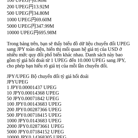
100 UPEG
円6.96M
200 UPEG
円13.92M
500 UPEG
円34.80M
1000 UPEG
円69.60M
5000 UPEG
円347.99M
10000 UPEG
円695.98M
Trong bảng trên, bạn sẽ thấy biểu đồ dữ liệu chuyển đổi UPEG
sang JPY toàn diện, hiển thị mối quan hệ giá trị của USD ở
nhiều mức quy đổi phổ biến khác nhau. Danh sách này bao
gồm tỷ giá hối đoái từ 1 UPEG đến 10.000 UPEG sang JPY,
cho phép bạn hiểu rõ giá trị của mỗi lần chuyển đổi.
JPY/UPEG Bộ chuyển đổi tỷ giá hối đoái
JPY
UPEG
1 JPY
0.00001437 UPEG
10 JPY
0.00014368 UPEG
50 JPY
0.00071842 UPEG
100 JPY
0.00143683 UPEG
200 JPY
0.00287366 UPEG
500 JPY
0.00718415 UPEG
1000 JPY
0.0143683 UPEG
2000 JPY
0.02873661 UPEG
5000 JPY
0.07184152 UPEG
10000 JPY
0.14368305 UPEG