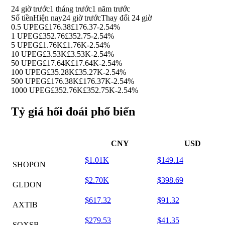
24 giờ trước
1 tháng trước
1 năm trước
Số tiền
Hiện nay
24 giờ trước
Thay đổi 24 giờ
0.5 UPEG
£176.38
£176.37
-2.54%
1 UPEG
£352.76
£352.75
-2.54%
5 UPEG
£1.76K
£1.76K
-2.54%
10 UPEG
£3.53K
£3.53K
-2.54%
50 UPEG
£17.64K
£17.64K
-2.54%
100 UPEG
£35.28K
£35.27K
-2.54%
500 UPEG
£176.38K
£176.37K
-2.54%
1000 UPEG
£352.76K
£352.75K
-2.54%
Tỷ giá hối đoái phổ biến
CNY
USD
$1.01K
$149.14
SHOPON
$2.70K
$398.69
GLDON
$617.32
$91.32
AXTIB
$279.53
$41.35
SOXSB