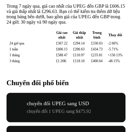
Trong 7 ngày qua, giá cao nhất của UPEG đến GBP là £606.15
và giá thấp nhất là £296.63. Bạn có thể kiểm tra thêm dữ liệu
trong bảng bên dưới, bao gồm giá của UPEG đến GBP trong
24 giờ, 30 ngày và 90 ngày qua.
Giá cao
Giá thấp
Trung
Thay đổi
nhất
nhất
bình
24 giờ qua
£367.22
£294.14
£330.63
-2.66%
1 tuần
£606.15
£296.63
£434.73
-5.71%
1 tháng
£588.47
£110.97
£235.81
+156.13%
3 tháng
£1.20K
£118.10
£400.64
-48.15%
Chuyển đổi phổ biến
chuyển đổi UPEG sang USD
chuyển đổi 1 UPEG sang $475.92