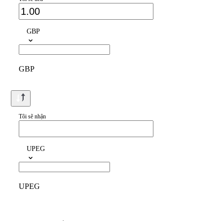
GBP
GBP
Tôi sẽ nhận
UPEG
UPEG