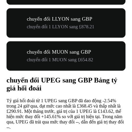
chuyển đổi LLYON sang GBP
chuyển đổi 1 LLYON sang £878.21
chuyển đổi MUON sang GBP
chuyển đổi 1 MUON sang £654.82
chuyển đổi UPEG sang GBP Bảng tỷ
giá hối đoái
Tỷ giá hối đoái từ 1 UPEG sang GBP đã dao động
-2.54%
trong 24 giờ qua, đạt mức cao nhất là £368.45 và thấp nhất là
£290.91. Một tháng trước, giá trị của 1 UPEG là £143.62, thể
hiện mức thay đổi
+145.61%
so với giá trị hiện tại. Trong năm
qua, UPEG đã trải qua mức thay đổi
--
, dẫn đến giá trị thay đổi
--
.