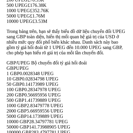
500 UPEG
£176.38K
1000 UPEG
£352.76K
5000 UPEG
£1.76M
10000 UPEG
£3.53M
Trong bảng trên, bạn sẽ thấy biểu đồ dữ liệu chuyển đổi UPEG
sang GBP toàn diện, hiển thị mối quan hệ giá trị của USD ở
nhiều mức quy đổi phổ biến khác nhau. Danh sách này bao
gồm tỷ giá hối đoái từ 1 UPEG đến 10.000 UPEG sang GBP,
cho phép bạn hiểu rõ giá trị của mỗi lần chuyển đổi.
GBP/UPEG Bộ chuyển đổi tỷ giá hối đoái
GBP
UPEG
1 GBP
0.0028348 UPEG
10 GBP
0.02834798 UPEG
50 GBP
0.14173989 UPEG
100 GBP
0.28347978 UPEG
200 GBP
0.56695956 UPEG
500 GBP
1.41739889 UPEG
1000 GBP
2.83479778 UPEG
2000 GBP
5.66959556 UPEG
5000 GBP
14.1739889 UPEG
10000 GBP
28.34797781 UPEG
50000 GBP
141.73988905 UPEG
100000 GBP
283.4797781 UPEG