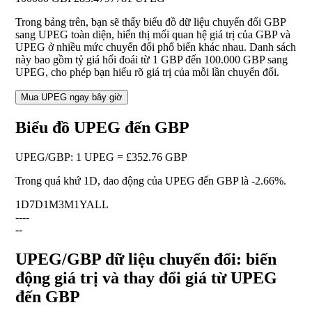
Trong bảng trên, bạn sẽ thấy biểu đồ dữ liệu chuyển đổi GBP
sang UPEG toàn diện, hiển thị mối quan hệ giá trị của GBP và
UPEG ở nhiều mức chuyển đổi phổ biến khác nhau. Danh sách
này bao gồm tỷ giá hối đoái từ 1 GBP đến 100.000 GBP sang
UPEG, cho phép bạn hiểu rõ giá trị của mỗi lần chuyển đổi.
Mua UPEG ngay bây giờ
Biểu đồ UPEG đến GBP
UPEG
/
GBP
:
1 UPEG = £352.76 GBP
Trong quá khứ 1D, dao động của UPEG đến GBP là
-2.66%
.
1D
7D
1M
3M
1Y
ALL
--
--
--
UPEG/GBP dữ liệu chuyển đổi: biến
động giá trị và thay đổi giá từ UPEG
đến GBP