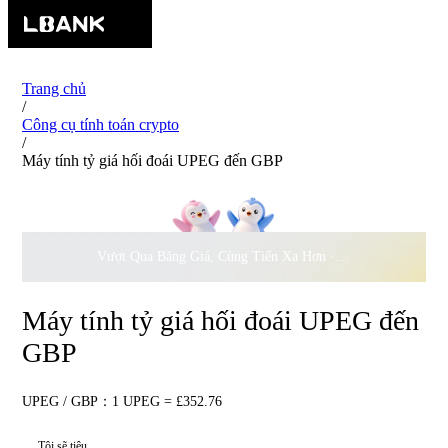
Trang chủ
/
Công cụ tính toán crypto
/
Máy tính tỷ giá hối đoái UPEG đến GBP
Vượt Qua Băng Giá, Cùng Tiến Xa Hơn ·
500.000
USD Đồng 
Máy tính tỷ giá hối đoái UPEG đến
GBP
UPEG / GBP：1 UPEG = £352.76
Tôi sẽ tiêu