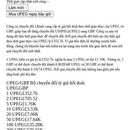
Thời gian cập nhật cuối cùng --
Làm mới
Mua UPEG ngay bây giờ
Công cụ chuyển đổi LBank cung cấp tỷ giá hối đoái theo thời gian thực của UPEG và
GBP, giúp bạn dễ dàng chuyển đổi UNIPEG(UPEG) sang GBP. Công cụ này sử
dụng dữ liệu thời gian thực để chuyển đổi. Kết quả chuyển đổi hiện tại cho thấy giá
theo thời gian thực của UPEG là £352.76. Vì giá tiền điện tử thường xuyên biến
động, chúng tôi khuyên bạn nên kiểm tra lại trang này trước khi giao dịch để xem kết
quả chuyển đổi mới nhất.
1 UPEG hiện có giá trị là £352.76, nghĩa là mua 5 UPEG sẽ tốn £1.76K. Tương tự, 1
GBP có thể được chuyển đổi thành 0.0028348 UPEG và 50 GBP có thể được
chuyển đổi thành 0.14174 UPEG. Kết quả chuyển đổi này không bao gồm phí nền
tảng hoặc phí thợ đào.
UPEG/GBP Bộ chuyển đổi tỷ giá hối đoái
UPEG
GBP
1 UPEG
£352.76
2 UPEG
£705.52
5 UPEG
£1.76K
10 UPEG
£3.53K
20 UPEG
£7.06K
50 UPEG
£17.64K
100 UPEG
£35.28K
200 UPEG
£70.55K