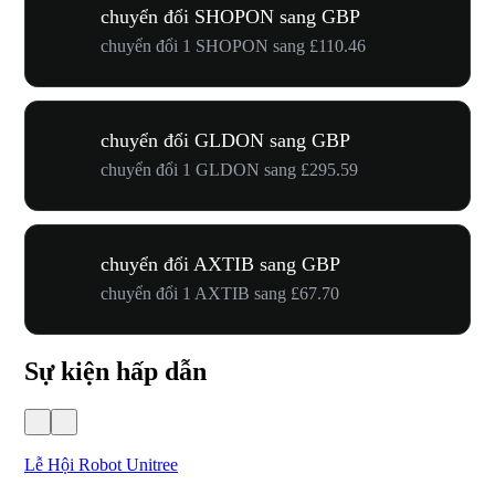
chuyển đổi SHOPON sang GBP
chuyển đổi 1 SHOPON sang £110.46
chuyển đổi GLDON sang GBP
chuyển đổi 1 GLDON sang £295.59
chuyển đổi AXTIB sang GBP
chuyển đổi 1 AXTIB sang £67.70
Sự kiện hấp dẫn
Lễ Hội Robot Unitree
Hư