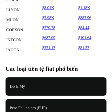
$8.01K
$1.18K
LLYON
$5.98K
$883.96
MUON
$570.78
$84.44
COPXON
$687.09
$101.64
INTCON
$551.13
$81.53
IAUON
Các loại tiền tệ fiat phổ biến
Đô la Mỹ
Peso Philippines (PHP)