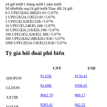
24 giờ trước
1 tháng trước
1 năm trước
Số tiền
Hiện nay
24 giờ trước
Thay đổi 24 giờ
0.5 UPEG
$262.08
$261.91
+5.07%
1 UPEG
$524.15
$523.81
+5.07%
5 UPEG
$2.62K
$2.62K
+5.07%
10 UPEG
$5.24K
$5.24K
+5.07%
50 UPEG
$26.21K
$26.19K
+5.07%
100 UPEG
$52.42K
$52.38K
+5.07%
500 UPEG
$262.08K
$261.91K
+5.07%
1000 UPEG
$524.15K
$523.81K
+5.07%
Tỷ giá hối đoái phổ biến
CNY
USD
$1.02K
$150.41
SHOPON
$2.69K
$398.65
GLDON
$602.79
$89.17
AXTIB
$285.41
$42.22
SOXSB