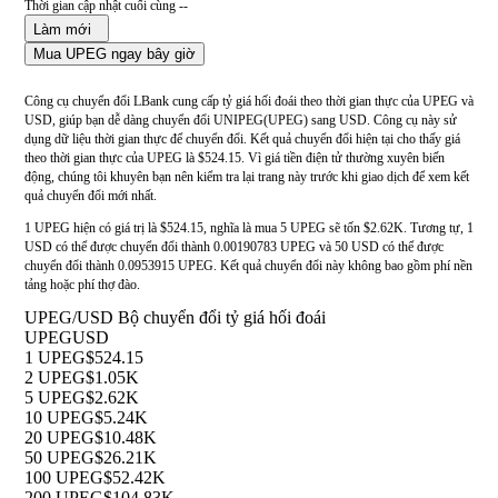
Thời gian cập nhật cuối cùng --
Làm mới
Mua UPEG ngay bây giờ
Công cụ chuyển đổi LBank cung cấp tỷ giá hối đoái theo thời gian thực của UPEG và
USD, giúp bạn dễ dàng chuyển đổi UNIPEG(UPEG) sang USD. Công cụ này sử
dụng dữ liệu thời gian thực để chuyển đổi. Kết quả chuyển đổi hiện tại cho thấy giá
theo thời gian thực của UPEG là $524.15. Vì giá tiền điện tử thường xuyên biến
động, chúng tôi khuyên bạn nên kiểm tra lại trang này trước khi giao dịch để xem kết
quả chuyển đổi mới nhất.
1 UPEG hiện có giá trị là $524.15, nghĩa là mua 5 UPEG sẽ tốn $2.62K. Tương tự, 1
USD có thể được chuyển đổi thành 0.00190783 UPEG và 50 USD có thể được
chuyển đổi thành 0.0953915 UPEG. Kết quả chuyển đổi này không bao gồm phí nền
tảng hoặc phí thợ đào.
UPEG/USD Bộ chuyển đổi tỷ giá hối đoái
UPEG
USD
1 UPEG
$524.15
2 UPEG
$1.05K
5 UPEG
$2.62K
10 UPEG
$5.24K
20 UPEG
$10.48K
50 UPEG
$26.21K
100 UPEG
$52.42K
200 UPEG
$104.83K