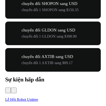
chuyển đổi SHOPON sang USD
chuyển đổi 1 SHOPON sang $150.35
chuyển đổi GLDON sang USD
chuyển đổi 1 GLDON sang $398.90
chuyển đổi AXTIB sang USD
chuyển đổi 1 AXTIB sang $89.17
Sự kiện hấp dẫn
Lễ Hội Robot Unitree
Hư