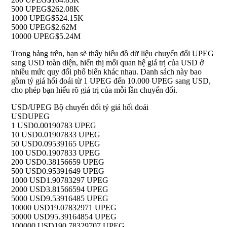
500 UPEG
$262.08K
1000 UPEG
$524.15K
5000 UPEG
$2.62M
10000 UPEG
$5.24M
Trong bảng trên, bạn sẽ thấy biểu đồ dữ liệu chuyển đổi UPEG
sang USD toàn diện, hiển thị mối quan hệ giá trị của USD ở
nhiều mức quy đổi phổ biến khác nhau. Danh sách này bao
gồm tỷ giá hối đoái từ 1 UPEG đến 10.000 UPEG sang USD,
cho phép bạn hiểu rõ giá trị của mỗi lần chuyển đổi.
USD/UPEG Bộ chuyển đổi tỷ giá hối đoái
USD
UPEG
1 USD
0.00190783 UPEG
10 USD
0.01907833 UPEG
50 USD
0.09539165 UPEG
100 USD
0.1907833 UPEG
200 USD
0.38156659 UPEG
500 USD
0.95391649 UPEG
1000 USD
1.90783297 UPEG
2000 USD
3.81566594 UPEG
5000 USD
9.53916485 UPEG
10000 USD
19.07832971 UPEG
50000 USD
95.39164854 UPEG
100000 USD
190.78329707 UPEG