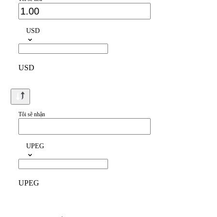
USD
USD
Tôi sẽ nhận
UPEG
UPEG