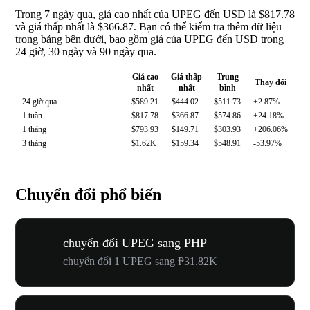
Trong 7 ngày qua, giá cao nhất của UPEG đến USD là $817.78
và giá thấp nhất là $366.87. Bạn có thể kiểm tra thêm dữ liệu
trong bảng bên dưới, bao gồm giá của UPEG đến USD trong
24 giờ, 30 ngày và 90 ngày qua.
Giá cao
Giá thấp
Trung
Thay đổi
nhất
nhất
bình
24 giờ qua
$589.21
$444.02
$511.73
+2.87%
1 tuần
$817.78
$366.87
$574.86
+24.18%
1 tháng
$793.93
$149.71
$303.93
+206.06%
3 tháng
$1.62K
$159.34
$548.91
-53.97%
Chuyển đổi phổ biến
chuyển đổi UPEG sang PHP
chuyển đổi 1 UPEG sang ₱31.82K