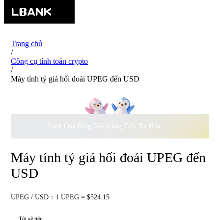
Trang chủ
/
Công cụ tính toán crypto
/
Máy tính tỷ giá hối đoái UPEG đến USD
Vượt Qua Băng Giá, Cùng Tiến Xa Hơn ·
500.000
USD Đồng 
Máy tính tỷ giá hối đoái UPEG đến
USD
UPEG / USD：1 UPEG = $524.15
Tôi sẽ tiêu