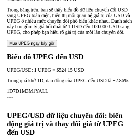
Trong bảng trên, bạn sẽ thấy biểu đồ dữ liệu chuyển đổi USD
sang UPEG toàn diện, hiển thị mối quan hệ giá trị của USD và
UPEG ở nhiều mức chuyển đổi phổ biến khác nhau. Danh sách
này bao gồm tỷ giá hối đoái từ 1 USD đến 100.000 USD sang
UPEG, cho phép bạn hiểu rõ giá trị của mỗi lần chuyển đổi.
Mua UPEG ngay bây giờ
Biểu đồ UPEG đến USD
UPEG
/
USD
:
1 UPEG = $524.15 USD
Trong quá khứ 1D, dao động của UPEG đến USD là
+2.86%
.
1D
7D
1M
3M
1Y
ALL
--
--
--
UPEG/USD dữ liệu chuyển đổi: biến
động giá trị và thay đổi giá từ UPEG
đến USD