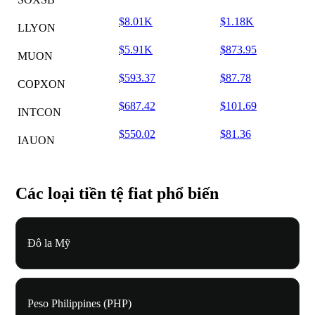
$8.01K
$1.18K
LLYON
$5.91K
$873.95
MUON
$593.37
$87.78
COPXON
$687.42
$101.69
INTCON
$550.02
$81.36
IAUON
Các loại tiền tệ fiat phổ biến
Đô la Mỹ
Peso Philippines (PHP)