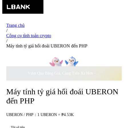
Trang chủ
/
Công cụ tính toán crypto
/
Máy tính tỷ giá hối đoái UBERON đến PHP
Vượt Qua Băng Giá, Cùng Tiến Xa Hơn ·
500.000
USD Đồng 
Máy tính tỷ giá hối đoái UBERON
đến PHP
UBERON / PHP：1 UBERON = ₱4.53K
Tôi sẽ tiêu