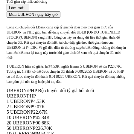
Thời gian cập nhật cuối cùng --
Làm mới
Mua UBERON ngay bây giờ
Công cụ chuyển đổi LBank cung cấp tỷ giá hối đoái theo thời gian thực của
UBERON và PHP, giúp bạn dễ dàng chuyển đổi UBER (ONDO TOKENIZED
STOCK)(UBERON) sang PHP. Công cụ này sử dụng dữ liệu thời gian thực để
chuyển đổi. Kết quả chuyển đổi hiện tại cho thấy giá theo thời gian thực của
UBERON là ₱4.53K. Vì giá tiền điện tử thường xuyên biến động, chúng tôi khuyên
bạn nên kiểm tra lại trang này trước khi giao dịch để xem kết quả chuyển đổi mới
nhất.
1 UBERON hiện có giá trị là ₱4.53K, nghĩa là mua 5 UBERON sẽ tốn ₱22.67K.
Tương tự, 1 PHP có thể được chuyển đổi thành 0.00022055 UBERON và 50 PHP
có thể được chuyển đổi thành 0.0110275 UBERON. Kết quả chuyển đổi này không
bao gồm phí nền tảng hoặc phí thợ đào.
UBERON/PHP Bộ chuyển đổi tỷ giá hối đoái
UBERON
PHP
1 UBERON
₱4.53K
2 UBERON
₱9.07K
5 UBERON
₱22.67K
10 UBERON
₱45.34K
20 UBERON
₱90.68K
50 UBERON
₱226.70K
100 UBERON
₱453.41K