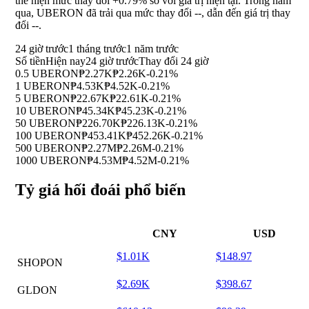
thể hiện mức thay đổi
+0.79%
so với giá trị hiện tại. Trong năm
qua, UBERON đã trải qua mức thay đổi
--
, dẫn đến giá trị thay
đổi
--
.
24 giờ trước
1 tháng trước
1 năm trước
Số tiền
Hiện nay
24 giờ trước
Thay đổi 24 giờ
0.5 UBERON
₱2.27K
₱2.26K
-0.21%
1 UBERON
₱4.53K
₱4.52K
-0.21%
5 UBERON
₱22.67K
₱22.61K
-0.21%
10 UBERON
₱45.34K
₱45.23K
-0.21%
50 UBERON
₱226.70K
₱226.13K
-0.21%
100 UBERON
₱453.41K
₱452.26K
-0.21%
500 UBERON
₱2.27M
₱2.26M
-0.21%
1000 UBERON
₱4.53M
₱4.52M
-0.21%
Tỷ giá hối đoái phổ biến
CNY
USD
$1.01K
$148.97
SHOPON
$2.69K
$398.67
GLDON