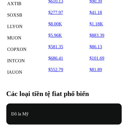
$610.13
$90.39
AXTIB
$277.97
$41.18
SOXSB
$8.00K
$1.18K
LLYON
$5.96K
$883.39
MUON
$581.35
$86.13
COPXON
$686.41
$101.69
INTCON
$552.79
$81.89
IAUON
Các loại tiền tệ fiat phổ biến
Đô la Mỹ