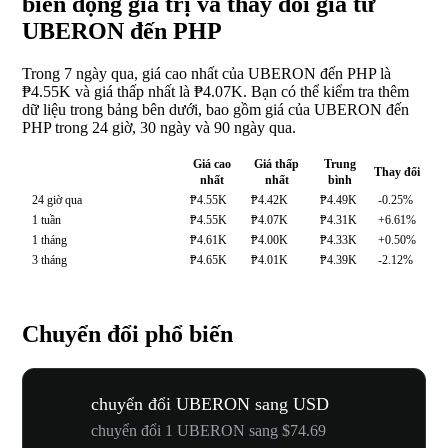
biến động giá trị và thay đổi giá từ
UBERON đến PHP
Trong 7 ngày qua, giá cao nhất của UBERON đến PHP là
₱4.55K và giá thấp nhất là ₱4.07K. Bạn có thể kiểm tra thêm
dữ liệu trong bảng bên dưới, bao gồm giá của UBERON đến
PHP trong 24 giờ, 30 ngày và 90 ngày qua.
Giá cao
Giá thấp
Trung
Thay đổi
nhất
nhất
bình
24 giờ qua
₱4.55K
₱4.42K
₱4.49K
-0.25%
1 tuần
₱4.55K
₱4.07K
₱4.31K
+6.61%
1 tháng
₱4.61K
₱4.00K
₱4.33K
+0.50%
3 tháng
₱4.65K
₱4.01K
₱4.39K
-2.12%
Chuyển đổi phổ biến
chuyển đổi UBERON sang USD
chuyển đổi 1 UBERON sang $74.69