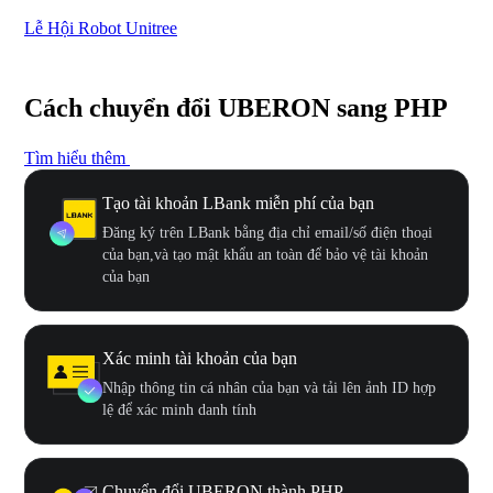
Lễ Hội Robot Unitree
Hư
Cách chuyển đổi UBERON sang PHP
Tìm hiểu thêm
Tạo tài khoản LBank miễn phí của bạn
Đăng ký trên LBank bằng địa chỉ email/số điện thoại
của bạn,và tạo mật khẩu an toàn để bảo vệ tài khoản
của bạn
Xác minh tài khoản của bạn
Nhập thông tin cá nhân của bạn và tải lên ảnh ID hợp
lệ để xác minh danh tính
Chuyển đổi UBERON thành PHP