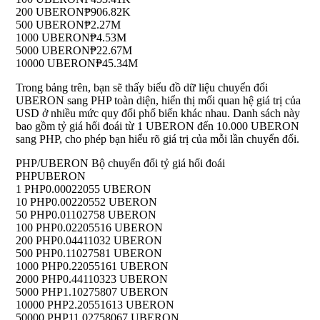
200 UBERON
₱906.82K
500 UBERON
₱2.27M
1000 UBERON
₱4.53M
5000 UBERON
₱22.67M
10000 UBERON
₱45.34M
Trong bảng trên, bạn sẽ thấy biểu đồ dữ liệu chuyển đổi
UBERON sang PHP toàn diện, hiển thị mối quan hệ giá trị của
USD ở nhiều mức quy đổi phổ biến khác nhau. Danh sách này
bao gồm tỷ giá hối đoái từ 1 UBERON đến 10.000 UBERON
sang PHP, cho phép bạn hiểu rõ giá trị của mỗi lần chuyển đổi.
PHP/UBERON Bộ chuyển đổi tỷ giá hối đoái
PHP
UBERON
1 PHP
0.00022055 UBERON
10 PHP
0.00220552 UBERON
50 PHP
0.01102758 UBERON
100 PHP
0.02205516 UBERON
200 PHP
0.04411032 UBERON
500 PHP
0.11027581 UBERON
1000 PHP
0.22055161 UBERON
2000 PHP
0.44110323 UBERON
5000 PHP
1.10275807 UBERON
10000 PHP
2.20551613 UBERON
50000 PHP
11.02758067 UBERON