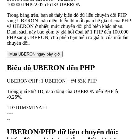
100000 PHP
22.05516133 UBERON
Trong bảng trên, bạn sẽ thấy biểu đồ dữ liệu chuyển đổi PHP
sang UBERON toàn diện, hiển thị mối quan hệ giá trị của PHP
và UBERON ở nhiều mức chuyển đổi phổ biến khác nhau.
Danh sách này bao gồm tỷ giá hối đoái từ 1 PHP đến 100.000
PHP sang UBERON, cho phép bạn hiểu rõ giá trị của mỗi lần
chuyển đổi.
Mua UBERON ngay bây giờ
Biểu đồ UBERON đến PHP
UBERON
/
PHP
:
1 UBERON = ₱4.53K PHP
Trong quá khứ 1D, dao động của UBERON đến PHP là
-0.25%
.
1D
7D
1M
3M
1Y
ALL
--
--
--
UBERON/PHP dữ liệu chuyển đổi: