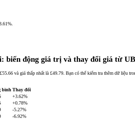
3.61%
.
 biến động giá trị và thay đổi giá từ
55.66 và giá thấp nhất là £49.79. Bạn có thể kiểm tra thêm dữ liệu
 bình
Thay đổi
6
+3.62%
5
+0.78%
9
-5.27%
0
-6.92%