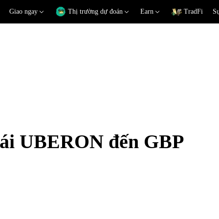
Giao ngay
Thị trường dự đoán
Earn
TradFi
Sự
 đoái UBERON đến GBP