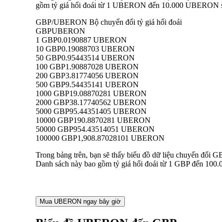
gồm tỷ giá hối đoái từ 1 UBERON đến 10.000 UBERON sang
GBP/UBERON Bộ chuyển đổi tỷ giá hối đoái
GBP
UBERON
1 GBP
0.0190887 UBERON
10 GBP
0.19088703 UBERON
50 GBP
0.95443514 UBERON
100 GBP
1.90887028 UBERON
200 GBP
3.81774056 UBERON
500 GBP
9.54435141 UBERON
1000 GBP
19.08870281 UBERON
2000 GBP
38.17740562 UBERON
5000 GBP
95.44351405 UBERON
10000 GBP
190.8870281 UBERON
50000 GBP
954.43514051 UBERON
100000 GBP
1,908.87028101 UBERON
Trong bảng trên, bạn sẽ thấy biểu đồ dữ liệu chuyển đổi
Danh sách này bao gồm tỷ giá hối đoái từ 1 GBP đến 100.
Mua UBERON ngay bây giờ