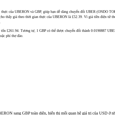
ời gian thực của UBERON và GBP, giúp bạn dễ dàng chuyển đổi UBER (OND
i cho thấy giá theo thời gian thực của UBERON là £52.39. Vì giá tiền điện tử t
.
 tốn £261.94. Tương tự, 1 GBP có thể được chuyển đổi thành 0.0190887 UB
ặc phí thợ đào.
UBERON sang GBP toàn diện, hiển thị mối quan hệ giá trị của USD ở 