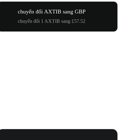
chuyển đổi AXTIB sang GBP
chuyển đổi 1 AXTIB sang £57.52
Lễ Hội N