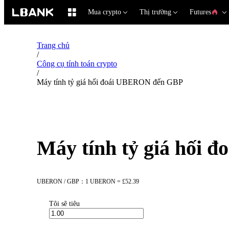
Mua crypto
Thị trường
Futures
Trang chủ
/
Công cụ tính toán crypto
/
Máy tính tỷ giá hối đoái UBERON đến GBP
Máy tính tỷ giá hối
UBERON / GBP：1 UBERON = £52.39
Tôi sẽ tiêu