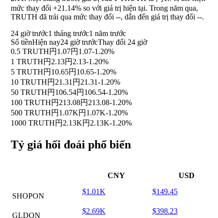
mức thay đổi
+21.14%
so với giá trị hiện tại. Trong năm qua,
TRUTH đã trải qua mức thay đổi
--
, dẫn đến giá trị thay đổi
--
.
24 giờ trước
1 tháng trước
1 năm trước
Số tiền
Hiện nay
24 giờ trước
Thay đổi 24 giờ
0.5 TRUTH
円1.07
円1.07
-1.20%
1 TRUTH
円2.13
円2.13
-1.20%
5 TRUTH
円10.65
円10.65
-1.20%
10 TRUTH
円21.31
円21.31
-1.20%
50 TRUTH
円106.54
円106.54
-1.20%
100 TRUTH
円213.08
円213.08
-1.20%
500 TRUTH
円1.07K
円1.07K
-1.20%
1000 TRUTH
円2.13K
円2.13K
-1.20%
Tỷ giá hối đoái phổ biến
CNY
USD
$1.01K
$149.45
SHOPON
$2.69K
$398.23
GLDON