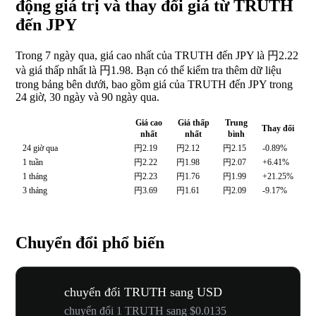
động giá trị và thay đổi giá từ TRUTH
đến JPY
Trong 7 ngày qua, giá cao nhất của TRUTH đến JPY là 円2.22
và giá thấp nhất là 円1.98. Bạn có thể kiểm tra thêm dữ liệu
trong bảng bên dưới, bao gồm giá của TRUTH đến JPY trong
24 giờ, 30 ngày và 90 ngày qua.
Giá cao
Giá thấp
Trung
Thay đổi
nhất
nhất
bình
24 giờ qua
円2.19
円2.12
円2.15
-0.89%
1 tuần
円2.22
円1.98
円2.07
+6.41%
1 tháng
円2.23
円1.76
円1.99
+21.25%
3 tháng
円3.69
円1.61
円2.09
-9.17%
Chuyển đổi phổ biến
chuyển đổi TRUTH sang USD
chuyển đổi 1 TRUTH sang $0.0135