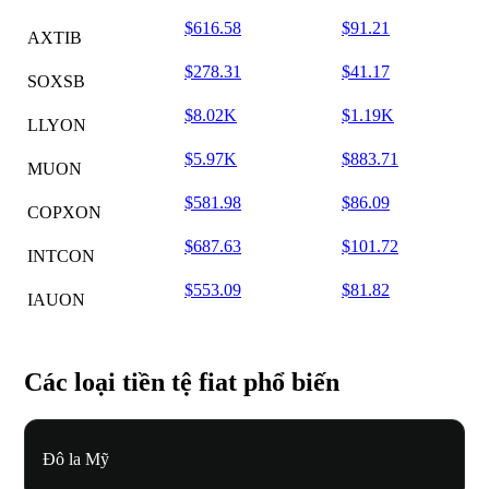
$616.58
$91.21
AXTIB
$278.31
$41.17
SOXSB
$8.02K
$1.19K
LLYON
$5.97K
$883.71
MUON
$581.98
$86.09
COPXON
$687.63
$101.72
INTCON
$553.09
$81.82
IAUON
Các loại tiền tệ fiat phổ biến
Đô la Mỹ