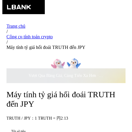
Trang chủ
/
Công cụ tính toán crypto
/
Máy tính tỷ giá hối đoái TRUTH đến JPY
Vượt Qua Băng Giá, Cùng Tiến Xa Hơn ·
500.000
USD Đồng 
Máy tính tỷ giá hối đoái TRUTH
đến JPY
TRUTH / JPY：1 TRUTH = 円2.13
Tôi sẽ tiêu