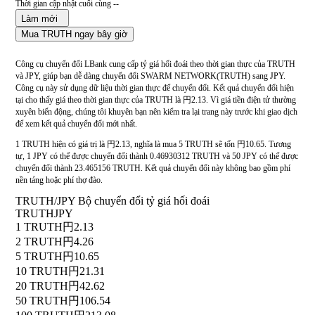
Thời gian cập nhật cuối cùng --
Làm mới
Mua TRUTH ngay bây giờ
Công cụ chuyển đổi LBank cung cấp tỷ giá hối đoái theo thời gian thực của TRUTH
và JPY, giúp bạn dễ dàng chuyển đổi SWARM NETWORK(TRUTH) sang JPY.
Công cụ này sử dụng dữ liệu thời gian thực để chuyển đổi. Kết quả chuyển đổi hiện
tại cho thấy giá theo thời gian thực của TRUTH là 円2.13. Vì giá tiền điện tử thường
xuyên biến động, chúng tôi khuyên bạn nên kiểm tra lại trang này trước khi giao dịch
để xem kết quả chuyển đổi mới nhất.
1 TRUTH hiện có giá trị là 円2.13, nghĩa là mua 5 TRUTH sẽ tốn 円10.65. Tương
tự, 1 JPY có thể được chuyển đổi thành 0.46930312 TRUTH và 50 JPY có thể được
chuyển đổi thành 23.465156 TRUTH. Kết quả chuyển đổi này không bao gồm phí
nền tảng hoặc phí thợ đào.
TRUTH/JPY Bộ chuyển đổi tỷ giá hối đoái
TRUTH
JPY
1 TRUTH
円2.13
2 TRUTH
円4.26
5 TRUTH
円10.65
10 TRUTH
円21.31
20 TRUTH
円42.62
50 TRUTH
円106.54