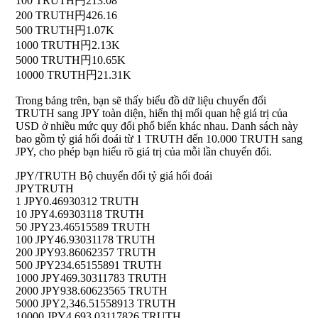
100 TRUTH
円213.08
200 TRUTH
円426.16
500 TRUTH
円1.07K
1000 TRUTH
円2.13K
5000 TRUTH
円10.65K
10000 TRUTH
円21.31K
Trong bảng trên, bạn sẽ thấy biểu đồ dữ liệu chuyển đổi
TRUTH sang JPY toàn diện, hiển thị mối quan hệ giá trị của
USD ở nhiều mức quy đổi phổ biến khác nhau. Danh sách này
bao gồm tỷ giá hối đoái từ 1 TRUTH đến 10.000 TRUTH sang
JPY, cho phép bạn hiểu rõ giá trị của mỗi lần chuyển đổi.
JPY/TRUTH Bộ chuyển đổi tỷ giá hối đoái
JPY
TRUTH
1 JPY
0.46930312 TRUTH
10 JPY
4.69303118 TRUTH
50 JPY
23.46515589 TRUTH
100 JPY
46.93031178 TRUTH
200 JPY
93.86062357 TRUTH
500 JPY
234.65155891 TRUTH
1000 JPY
469.30311783 TRUTH
2000 JPY
938.60623565 TRUTH
5000 JPY
2,346.51558913 TRUTH
10000 JPY
4,693.03117826 TRUTH