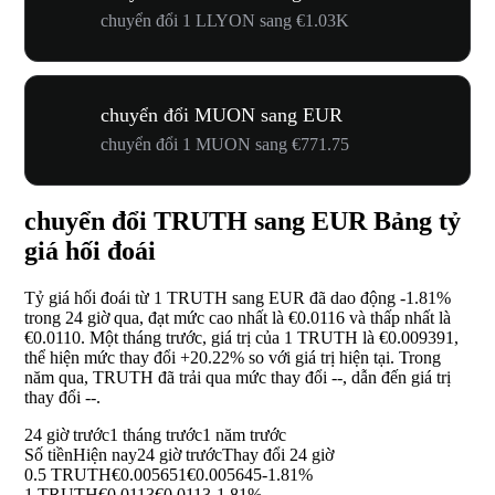
chuyển đổi 1 LLYON sang €1.03K
chuyển đổi MUON sang EUR
chuyển đổi 1 MUON sang €771.75
chuyển đổi TRUTH sang EUR Bảng tỷ
giá hối đoái
Tỷ giá hối đoái từ 1 TRUTH sang EUR đã dao động
-1.81%
trong 24 giờ qua, đạt mức cao nhất là €0.0116 và thấp nhất là
€0.0110. Một tháng trước, giá trị của 1 TRUTH là €0.009391,
thể hiện mức thay đổi
+20.22%
so với giá trị hiện tại. Trong
năm qua, TRUTH đã trải qua mức thay đổi
--
, dẫn đến giá trị
thay đổi
--
.
24 giờ trước
1 tháng trước
1 năm trước
Số tiền
Hiện nay
24 giờ trước
Thay đổi 24 giờ
0.5 TRUTH
€0.005651
€0.005645
-1.81%
1 TRUTH
€0.0113
€0.0113
-1.81%