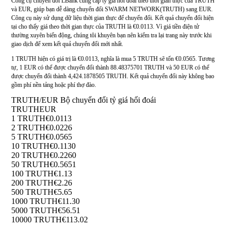
Công cụ chuyển đổi LBank cung cấp tỷ giá hối đoái theo thời gian thực của TRUTH
và EUR, giúp bạn dễ dàng chuyển đổi SWARM NETWORK(TRUTH) sang EUR.
Công cụ này sử dụng dữ liệu thời gian thực để chuyển đổi. Kết quả chuyển đổi hiện
tại cho thấy giá theo thời gian thực của TRUTH là €0.0113. Vì giá tiền điện tử
thường xuyên biến động, chúng tôi khuyên bạn nên kiểm tra lại trang này trước khi
giao dịch để xem kết quả chuyển đổi mới nhất.
1 TRUTH hiện có giá trị là €0.0113, nghĩa là mua 5 TRUTH sẽ tốn €0.0565. Tương
tự, 1 EUR có thể được chuyển đổi thành 88.48375701 TRUTH và 50 EUR có thể
được chuyển đổi thành 4,424.1878505 TRUTH. Kết quả chuyển đổi này không bao
gồm phí nền tảng hoặc phí thợ đào.
TRUTH/EUR Bộ chuyển đổi tỷ giá hối đoái
TRUTH
EUR
1 TRUTH
€0.0113
2 TRUTH
€0.0226
5 TRUTH
€0.0565
10 TRUTH
€0.1130
20 TRUTH
€0.2260
50 TRUTH
€0.5651
100 TRUTH
€1.13
200 TRUTH
€2.26
500 TRUTH
€5.65
1000 TRUTH
€11.30
5000 TRUTH
€56.51
10000 TRUTH
€113.02