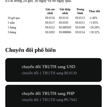
EUR trong 24 giờ, 30 ngày và 90 ngày qua.
Giá cao
Giá thấp
Trung
Thay đổi
nhất
nhất
bình
24 giờ qua
€0.0116
€0.0110
€0.0113
-1.46%
1 tuần
€0.0117
€0.0105
€0.0111
+1.85%
1 tháng
€0.0122
€0.009393
€0.0108
+20.28%
3 tháng
€0.0203
€0.008866
€0.0114
+18.32%
Chuyển đổi phổ biến
chuyển đổi TRUTH sang USD
chuyển đổi 1 TRUTH sang $0.0130
chuyển đổi TRUTH sang PHP
chuyển đổi 1 TRUTH sang ₱0.7943