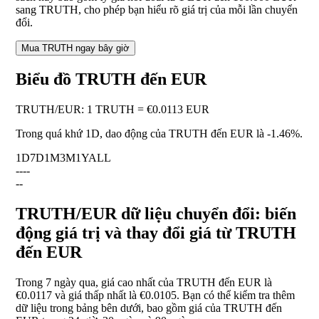
sang TRUTH, cho phép bạn hiểu rõ giá trị của mỗi lần chuyển
đổi.
Mua TRUTH ngay bây giờ
Biểu đồ TRUTH đến EUR
TRUTH
/
EUR
:
1 TRUTH = €0.0113 EUR
Trong quá khứ 1D, dao động của TRUTH đến EUR là
-1.46%
.
1D
7D
1M
3M
1Y
ALL
--
--
--
TRUTH/EUR dữ liệu chuyển đổi: biến
động giá trị và thay đổi giá từ TRUTH
đến EUR
Trong 7 ngày qua, giá cao nhất của TRUTH đến EUR là
€0.0117 và giá thấp nhất là €0.0105. Bạn có thể kiểm tra thêm
dữ liệu trong bảng bên dưới, bao gồm giá của TRUTH đến