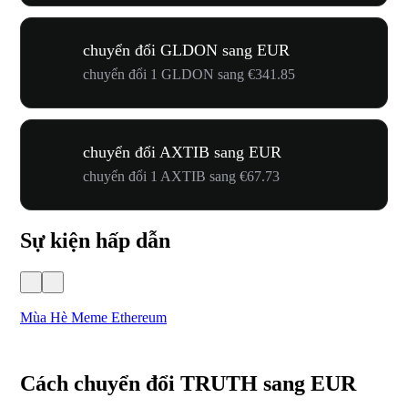
chuyển đổi GLDON sang EUR
chuyển đổi 1 GLDON sang €341.85
chuyển đổi AXTIB sang EUR
chuyển đổi 1 AXTIB sang €67.73
Sự kiện hấp dẫn
Mùa Hè Meme Ethereum
Lễ
Cách chuyển đổi TRUTH sang EUR