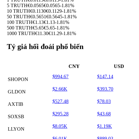
5 TRUTH
€0.0565
€0.0565
-1.81%
10 TRUTH
€0.1130
€0.1129
-1.81%
50 TRUTH
€0.5651
€0.5645
-1.81%
100 TRUTH
€1.13
€1.13
-1.81%
500 TRUTH
€5.65
€5.65
-1.81%
1000 TRUTH
€11.30
€11.29
-1.81%
Tỷ giá hối đoái phổ biến
CNY
USD
$994.67
$147.14
SHOPON
$2.66K
$393.70
GLDON
$527.48
$78.03
AXTIB
$295.28
$43.68
SOXSB
$8.05K
$1.19K
LLYON
$6.01K
$889.03