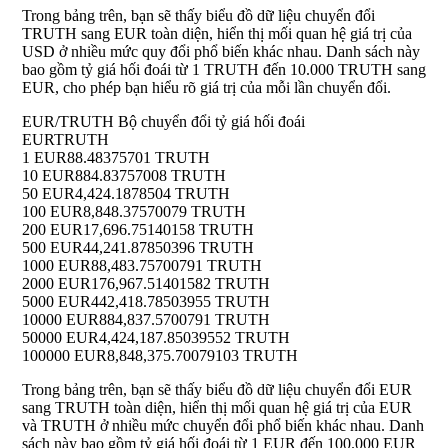
Trong bảng trên, bạn sẽ thấy biểu đồ dữ liệu chuyển đổi
TRUTH sang EUR toàn diện, hiển thị mối quan hệ giá trị của
USD ở nhiều mức quy đổi phổ biến khác nhau. Danh sách này
bao gồm tỷ giá hối đoái từ 1 TRUTH đến 10.000 TRUTH sang
EUR, cho phép bạn hiểu rõ giá trị của mỗi lần chuyển đổi.
EUR/TRUTH Bộ chuyển đổi tỷ giá hối đoái
EUR
TRUTH
1 EUR
88.48375701 TRUTH
10 EUR
884.83757008 TRUTH
50 EUR
4,424.1878504 TRUTH
100 EUR
8,848.37570079 TRUTH
200 EUR
17,696.75140158 TRUTH
500 EUR
44,241.87850396 TRUTH
1000 EUR
88,483.75700791 TRUTH
2000 EUR
176,967.51401582 TRUTH
5000 EUR
442,418.78503955 TRUTH
10000 EUR
884,837.5700791 TRUTH
50000 EUR
4,424,187.85039552 TRUTH
100000 EUR
8,848,375.70079103 TRUTH
Trong bảng trên, bạn sẽ thấy biểu đồ dữ liệu chuyển đổi EUR
sang TRUTH toàn diện, hiển thị mối quan hệ giá trị của EUR
và TRUTH ở nhiều mức chuyển đổi phổ biến khác nhau. Danh
sách này bao gồm tỷ giá hối đoái từ 1 EUR đến 100.000 EUR