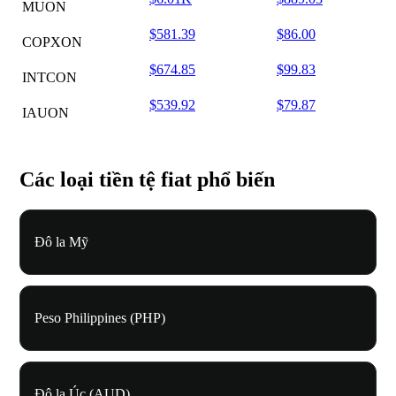
MUON
$581.39
$86.00
COPXON
$674.85
$99.83
INTCON
$539.92
$79.87
IAUON
Các loại tiền tệ fiat phổ biến
Đô la Mỹ
Peso Philippines (PHP)
Đô la Úc (AUD)