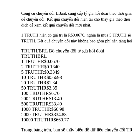
Công cụ chuyển đổi LBank cung cấp tỷ giá hối đoái theo thời
để chuyển đổi. Kết quả chuyển đổi hiện tại cho thấy giá theo thờ
dịch để xem kết quả chuyển đổi mới nhất.
1 TRUTH hiện có giá trị là R$0.0670, nghĩa là mua 5 TRUTH sẽ
TRUTH. Kết quả chuyển đổi này không bao gồm phí nền tảng hoặ
TRUTH/BRL Bộ chuyển đổi tỷ giá hối đoái
TRUTH
BRL
1 TRUTH
R$0.0670
2 TRUTH
R$0.1340
5 TRUTH
R$0.3349
10 TRUTH
R$0.6698
20 TRUTH
R$1.34
50 TRUTH
R$3.35
100 TRUTH
R$6.70
200 TRUTH
R$13.40
500 TRUTH
R$33.49
1000 TRUTH
R$66.98
5000 TRUTH
R$334.88
10000 TRUTH
R$669.77
Trong bảng trên, bạn sẽ thấy biểu đồ dữ liệu chuyển đổi 