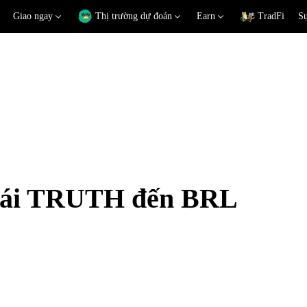
Giao ngay
Thị trường dự đoán
Earn
TradFi
Sự
 đoái TRUTH đến BRL