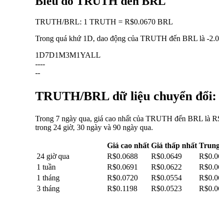
Biểu đồ TRUTH đến BRL
TRUTH
/
BRL
:
1 TRUTH = R$0.0670 BRL
Trong quá khứ 1D, dao động của TRUTH đến BRL là
-2.
1D
7D
1M
3M
1Y
ALL
--
--
--
TRUTH/BRL dữ liệu chuyển đổi: b
Trong 7 ngày qua, giá cao nhất của TRUTH đến BRL là R$
trong 24 giờ, 30 ngày và 90 ngày qua.
Giá cao nhất
Giá thấp nhất
Trung
24 giờ qua
R$0.0688
R$0.0649
R$0.0
1 tuần
R$0.0691
R$0.0622
R$0.0
1 tháng
R$0.0720
R$0.0554
R$0.0
3 tháng
R$0.1198
R$0.0523
R$0.0