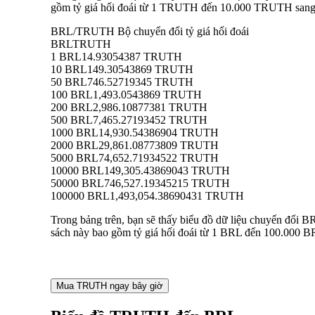
gồm tỷ giá hối đoái từ 1 TRUTH đến 10.000 TRUTH sang BR
BRL/TRUTH Bộ chuyển đổi tỷ giá hối đoái
BRL
TRUTH
1 BRL
14.93054387 TRUTH
10 BRL
149.30543869 TRUTH
50 BRL
746.52719345 TRUTH
100 BRL
1,493.0543869 TRUTH
200 BRL
2,986.10877381 TRUTH
500 BRL
7,465.27193452 TRUTH
1000 BRL
14,930.54386904 TRUTH
2000 BRL
29,861.08773809 TRUTH
5000 BRL
74,652.71934522 TRUTH
10000 BRL
149,305.43869043 TRUTH
50000 BRL
746,527.19345215 TRUTH
100000 BRL
1,493,054.38690431 TRUTH
Trong bảng trên, bạn sẽ thấy biểu đồ dữ liệu chuyển đổi
sách này bao gồm tỷ giá hối đoái từ 1 BRL đến 100.000 BR
Mua TRUTH ngay bây giờ