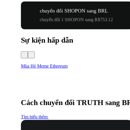
chuyển đổi SHOPON sang BRL
chuyển đổi 1 SHOPON sang R$753.12
Sự kiện hấp dẫn
Mùa Hè Meme Ethereum
Cách chuyển đổi TRUTH sang B
Tìm hiểu thêm