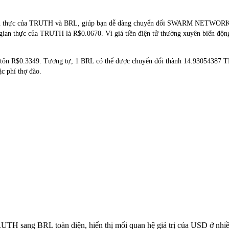
 gian thực của TRUTH và BRL, giúp bạn dễ dàng chuyển đổi SWARM NETWORK
i gian thực của TRUTH là R$0.0670. Vì giá tiền điện tử thường xuyên biến động
 tốn R$0.3349. Tương tự, 1 BRL có thể được chuyển đổi thành 14.93054387
c phí thợ đào.
TRUTH sang BRL toàn diện, hiển thị mối quan hệ giá trị của USD ở nh