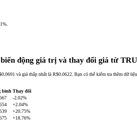
01%
.
iến động giá trị và thay đổi giá từ T
0.0691 và giá thấp nhất là R$0.0622. Bạn có thể kiểm tra thêm dữ l
 bình
Thay đổi
667
-2.02%
654
+2.04%
639
+20.75%
675
+18.76%