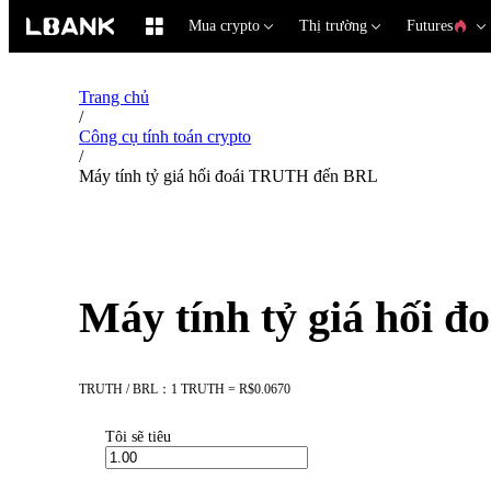
Mua crypto
Thị trường
Futures
Trang chủ
/
Công cụ tính toán crypto
/
Máy tính tỷ giá hối đoái TRUTH đến BRL
Máy tính tỷ giá hối
TRUTH / BRL：1 TRUTH = R$0.0670
Tôi sẽ tiêu